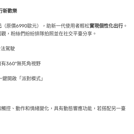
出行新歡樂
元
（原價6990歐元），助新一代使用者輕松
實現個性化出行
。
圍觀，粉絲們紛紛排隊拍照並在社交平臺分享。
合法駕駛
有360°無死角視野
，一鍵開啟「派對模式」
知觸控、動作和情緒變化，具有動態響應功能，若搭配另一臺