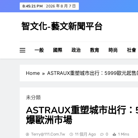
Skip
8:45:22 PM
2026 年 8 月 7 日
to
content
智文化-藝文新聞平台
一般
國際
政治
教育
時尚
社會
Home
ASTRAUX重塑城市出行：5999歐元起
未分類
ASTRAUX重塑城市出行：
爆歐洲市場
Terry@111.com.tw
11 個月 Ago
0
1 Mins