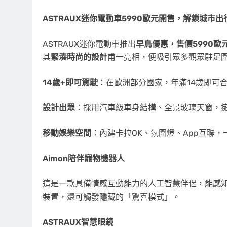
ASTRAUX迷你電動車5990歐元開售，解鎖城市
ASTRAUX迷你電動車推出
早鳥優惠，售價
5990歐
其
緊湊時尚的設計
甫一亮相，便吸引眾多觀眾駐足
14歲+即可駕駛
：在歐洲部分國家，年滿14歲即可
設計出眾
：採用汽車級車身結構、全景玻璃天窗，擁
移動娛樂空間
：內建卡拉OK、氛圍燈、App互聯
Aimon陪伴寵物機器人
這是一款具備情感互動能力的人工智慧伴侶，能感
裝置，還可觸發隱藏的「驚喜模式」。
ASTRAUX智慧眼鏡