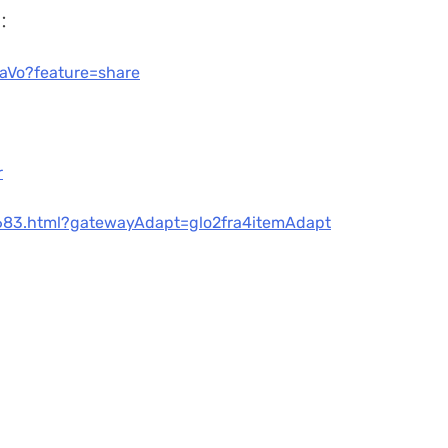
：
JaVo?feature=share
r
6683.html?gatewayAdapt=glo2fra4itemAdapt