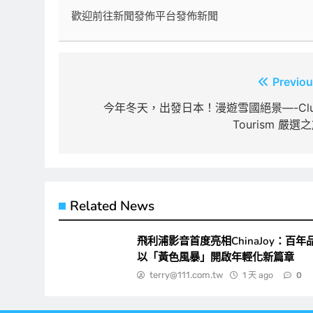
歡迎前往新聞發佈平台發佈新聞
文
Previou
章
今年冬天，出發日本！漫遊雪國絕景—-Clu
Tourism 嚴選
導
覽
Related News
飛利浦影音首度亮相ChinaJoy：百年
以「黃色風暴」開啟年輕化新篇章
terry@111.com.tw
1 天 ago
0