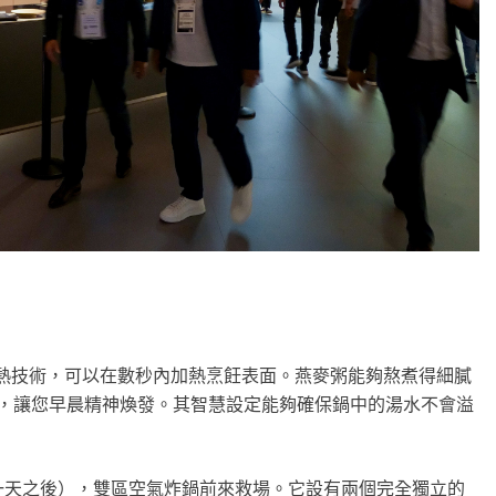
at速熱技術，可以在數秒內加熱烹飪表面。燕麥粥能夠熬煮得細膩
鐵，讓您早晨精神煥發。其智慧設定能夠確保鍋中的湯水不會溢
一天之後），雙區空氣炸鍋前來救場。它設有兩個完全獨立的