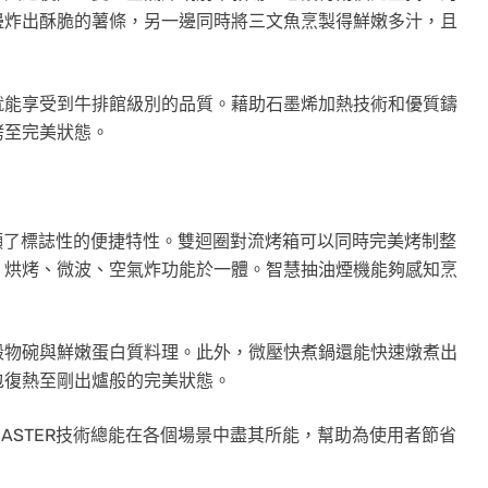
邊炸出酥脆的薯條，另一邊同時將三文魚烹製得鮮嫩多汁，且
出戶，就能享受到牛排館級別的品質。藉助石墨烯加熱技術和優質鑄
煎烤至完美狀態。
都彰顯了標誌性的便捷特性。雙迴圈對流烤箱可以同時完美烤制整
、烘烤、微波、空氣炸功能於一體。智慧抽油煙機能夠感知烹
穀物碗與鮮嫩蛋白質料理。此外，微壓快煮鍋還能快速燉煮出
包復熱至剛出爐般的完美狀態。
MASTER技術總能在各個場景中盡其所能，幫助為使用者節省