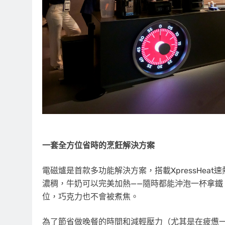
一套全方位省時的烹飪解決方案
電磁爐是首款多功能解決方案，搭載XpressHe
濃稠，牛奶可以完美加熱——隨時都能沖泡一杯拿
位，巧克力也不會被煮焦。
為了節省做晚餐的時間和減輕壓力（尤其是在疲憊