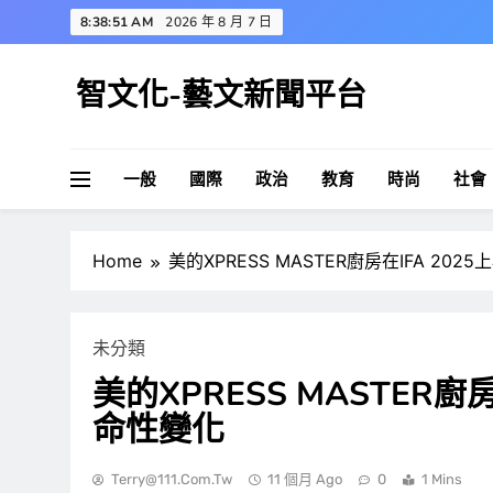
Skip
8:38:52 AM
2026 年 8 月 7 日
to
content
智文化-藝文新聞平台
一般
國際
政治
教育
時尚
社會
Home
美的XPRESS MASTER廚房在IFA 2
未分類
美的XPRESS MASTER廚
命性變化
Terry@111.com.tw
11 個月 Ago
0
1 Mins