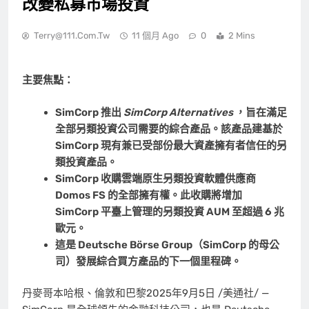
改變私募市場投資
Terry@111.com.tw
11 個月 Ago
0
2 Mins
主要焦點：
SimCorp 推出
SimCorp Alternatives
，旨在滿足
全部另類投資公司需要的綜合產品。該產品建基於
SimCorp 現有兼已受部份最大資產擁有者信任的另
類投資產品。
SimCorp 收購雲端原生另類投資軟體供應商
Domos FS 的全部擁有權。此收購將增加
SimCorp 平臺上管理的另類投資 AUM 至超過 6 兆
歐元。
這是 Deutsche Börse Group（SimCorp 的母公
司）發展綜合買方產品的下一個里程碑。
丹麥哥本哈根、倫敦和巴黎
2025年9月5日
/美通社/ —