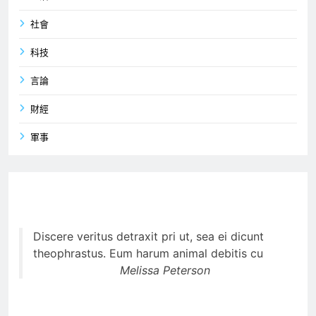
社會
科技
言論
財經
軍事
Discere veritus detraxit pri ut, sea ei dicunt
theophrastus. Eum harum animal debitis cu
Melissa Peterson