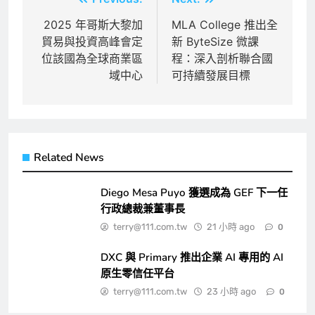
文
章
2025 年哥斯大黎加
MLA College 推出全
貿易與投資高峰會定
新 ByteSize 微課
導
位該國為全球商業區
程：深入剖析聯合國
覽
域中心
可持續發展目標
Related News
Diego Mesa Puyo 獲選成為 GEF 下一任
行政總裁兼董事長
terry@111.com.tw
21 小時 ago
0
DXC 與 Primary 推出企業 AI 專用的 AI
原生零信任平台
terry@111.com.tw
23 小時 ago
0