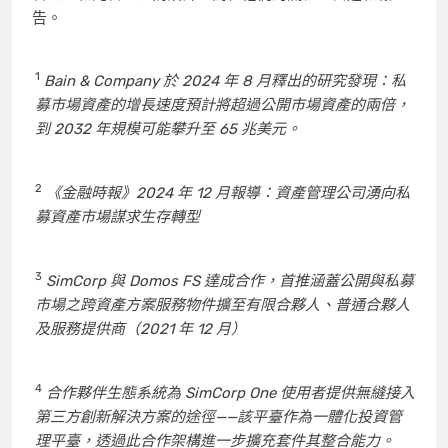
告。
1
Bain & Company 於 2024 年 8 月釋出的研究發現：私
募市場資產的增長速度預計將超過公開市場資產的兩倍，
到 2032 年規模可能攀升至 65 兆美元。
2
《金融時報》2024 年 12 月報導：資產管理公司湧向私
募資產市場謀求生存轉型
3
SimCorp 與 Domos FS 達成合作，首推涵蓋公開與私募
市場之跨資產方案服務物件擴至有限合夥人、普通合夥人
及服務提供商（2021 年 12 月）
4
合作夥伴生態系統為 SimCorp One 使用者提供無縫接入
第三方創新解決方案的途徑——該平臺作為一體化投資管
理平臺，透過此合作架構進一步擴充套件其整合能力。