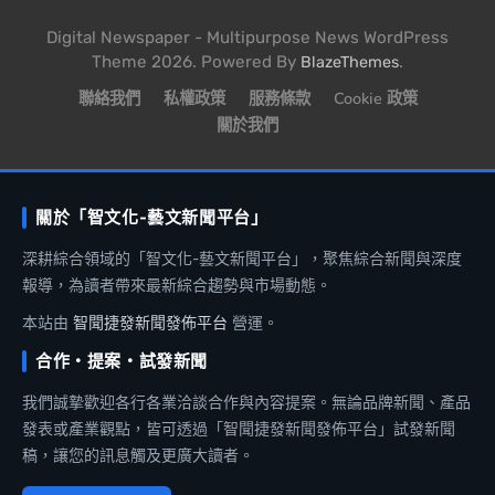
Digital Newspaper - Multipurpose News WordPress
Theme 2026. Powered By
.
BlazeThemes
聯絡我們
私權政策
服務條款
Cookie 政策
關於我們
關於「智文化-藝文新聞平台」
深耕綜合領域的「智文化-藝文新聞平台」，聚焦綜合新聞與深度
報導，為讀者帶來最新綜合趨勢與市場動態。
本站由
智聞捷發新聞發佈平台
營運。
合作・提案・試發新聞
我們誠摯歡迎各行各業洽談合作與內容提案。無論品牌新聞、產品
發表或產業觀點，皆可透過「智聞捷發新聞發佈平台」試發新聞
稿，讓您的訊息觸及更廣大讀者。