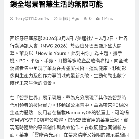
鎖全場景智慧生活的無限可能
Terry@111.com.tw
5 個月 Ago
0
1 Mins
西班牙巴塞羅那
2026年3月3日
/美通社/ — 3月2日，世界
行動通訊大會（MWC 2026）於西班牙巴塞羅那盛大開
幕。華為以「Now is Yours，此刻由你」為主題，攜手
機、PC、平板、手錶、耳機等多款產品璀璨亮相，向全球
消費者集中呈現了華為在折疊屏技術、運動健康、移動影
像與生產力及創作力等領域的最新突破，生動勾勒出數字
時代未來生活的圖景。
在「智慧世界」展示現場，華為充分展現了其作為智慧時
代引領者的技術實力。移動辦公場景中，華為帶來PC級的
生產力體驗。使用者在搭載HarmonyOS的裝置上，可流暢
使用WPS等PC級辦公軟體，搭配高效實用的華為筆記，實
現隨時隨地的專業創作與高效協作。在軟硬體協同創新方
面，華為 「雲晰柔光屏」 在帶來清晰又護眼的顯示體驗同