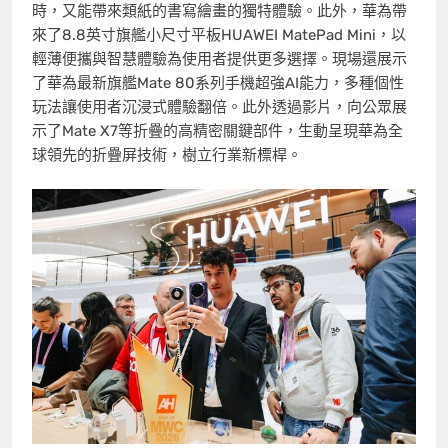
時，又能帶來類紙的書寫繪畫的獨特體驗。此外，華為帶
來了8.8英寸旗艦小尺寸平板HUAWEI MatePad Mini，以
輕薄便攜與智慧體驗為使用者提供更多選擇。現場還展示
了華為最新旗艦Mate 80系列手機超強AI能力，多種個性
玩法讓使用者沉浸式體驗翻倍。此外透過影片，向公眾展
示了Mate X7等折疊的高精密關鍵部件，生動呈現華為全
球領先的折疊屏技術，樹立行業新標桿。