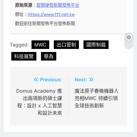
原始來源
：
智聞捷發新聞發佈平台
網址：
https://www.111.net.tw
歡迎前往新聞發佈平台發佈新聞
Tagged:
MWC
出口管制
國際制裁
科技展覽
華為
文
Previous:
Next:
章
Domus Academy 推
魔法原子春晚機器人
出兩項新的碩士課
亮相MWC 持續引領
導
程：設計 x 人工智慧
全球技術創新
覽
和設計未來