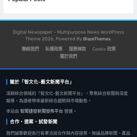
Digital Newspaper - Multipurpose News WordPress
Theme 2026. Powered By
.
BlazeThemes
聯絡我們
私權政策
服務條款
Cookie 政策
關於我們
關於「智文化-藝文新聞平台」
深耕綜合領域的「智文化-藝文新聞平台」，聚焦綜合新聞與深度
報導，為讀者帶來最新綜合趨勢與市場動態。
本站由
智聞捷發新聞發佈平台
營運。
合作・提案・試發新聞
我們誠摯歡迎各行各業洽談合作與內容提案。無論品牌新聞、產品