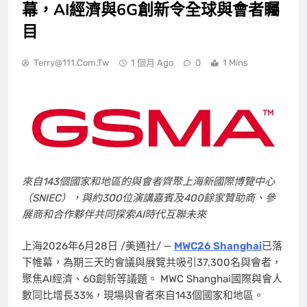
幕，AI經濟與6G創新令全球與會者矚
目
Terry@111.com.tw
1 個月 Ago
0
1 Mins
來自143個國家和地區的與會者齊聚上海新國際博覽中心
（SNIEC），與約300位演講嘉賓及400餘家贊助商、參
展商和合作夥伴共同探索AI時代互聯未來
上海
2026年6月28日
/美通社/ —
MWC26 Shanghai
已落
下帷幕，為期三天的會議與展覽共吸引37,300名與會者，
聚焦AI經濟、6G創新等議題。 MWC Shanghai國際與會人
數同比增長33%，現場與會者來自143個國家和地區。