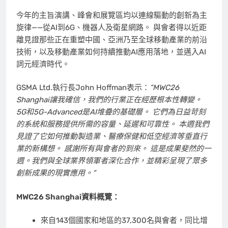
今年的主旨演講、峰會和展覽區均以連線驅動的創新為主
旋律——從AI到6G、機器人及衛星網路。 與會者得以近距
離見證那些正在重塑中國、亞洲乃至全球移動產業的前沿
技術，以及移動產業如何持續推動AI應用落地，並邁入AI
詞元經濟時代。
GSMA Ltd.執行長John Hoffman表示：
“MWC26
Shanghai讓我確信，我們的行業正在經歷根本性轉變。
5G和5G-Advanced是AI堆疊的基礎層。 它們為日益苛刻
的系統和服務提供所需的容量、延遲和可靠性。 本週我們
見證了它如何推動製造業、醫療保健和低空經濟等垂直行
業的新構想。 感謝所有與會者的到來。 這是成果斐然的一
週。我們與全球業界領軍者深化合作，並精彩呈現了眾多
創新成果的現實應用。”
MWC26 Shanghai資料概覽：
來自143個國家和地區的37,300名與會者，同比增