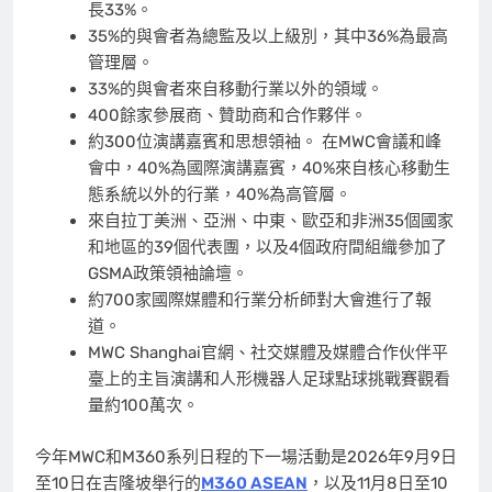
長33%。
35%的與會者為總監及以上級別，其中36%為最高
管理層。
33%的與會者來自移動行業以外的領域。
400餘家參展商、贊助商和合作夥伴。
約300位演講嘉賓和思想領袖。 在MWC會議和峰
會中，40%為國際演講嘉賓，40%來自核心移動生
態系統以外的行業，40%為高管層。
來自拉丁美洲、亞洲、中東、歐亞和非洲35個國家
和地區的39個代表團，以及4個政府間組織參加了
GSMA政策領袖論壇。
約700家國際媒體和行業分析師對大會進行了報
道。
MWC Shanghai官網、社交媒體及媒體合作伙伴平
臺上的主旨演講和人形機器人足球點球挑戰賽觀看
量約100萬次。
今年MWC和M360系列日程的下一場活動是2026年9月9日
至10日在吉隆坡舉行的
M360 ASEAN
，以及11月8日至10