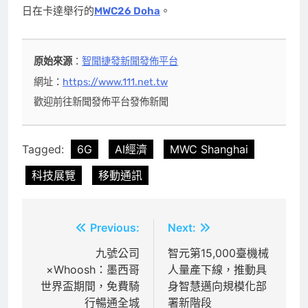
日在卡達舉行的
MWC26 Doha
。
原始來源
：
智聞捷發新聞發佈平台
網址：
https://www.111.net.tw
歡迎前往新聞發佈平台發佈新聞
Tagged:
6G
AI經濟
MWC Shanghai
科技展覽
移動通訊
文
Previous:
Next:
章
九號公司
智元第15,000臺機械
×Whoosh：墨西哥
人量產下線，推動具
導
世界盃期間，免費騎
身智慧邁向規模化部
覽
行暢通全城
署新階段