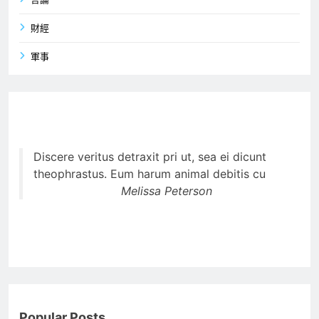
言論
財經
軍事
Discere veritus detraxit pri ut, sea ei dicunt
theophrastus. Eum harum animal debitis cu
Melissa Peterson
Popular Posts