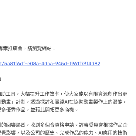
畫專案推廣會，請瀏覽網站：
nt/5a81f6df-e08a-4dca-945d-f961f73f4d82
」
輔助工具，大幅提升工作效率，使大家能以有限資源創作出更
動畫」計劃，透過探討和實踐AI在協助動畫製作上的潛能，
更多優秀作品，並藉此開拓更多商機。
劃的回響熱烈，收到多個合資格申請。評審委員會根據作品企
覺影響，以及公司的歷史、完成作品的能力、AI應用的技術