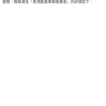
館」展覽、開幕禮及「香港動畫專案推廣會」的詳情如下：