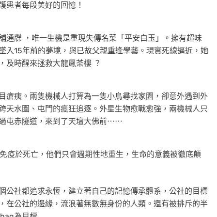
護患者每段美好的回憶！
舖通牒 ，唯一生機是重現失傳名菜「平安白玉」。擁有超味
墜入15年前的夢境，與已故父親重逢學藝。現實死線逼近，她
，及時醒來拯救大龍鳳茶樓 ？
目瘡痍。兩隻機械人打算為一隻小鳥尋找家園，卻意外遇到外
跨天水圍、屯門的瘋狂追逐。外星生物愈戰愈強，兩機械人只
過屯赤隧道，來到了天壇大佛前⋯⋯
人類免疫於死亡，他們只會週期性地重生，生命的意義被徹底顛
個公社都追求永恆，建立著自己的記憶傳承體系，公社的目標
，在公社的邊緣，流浪著無數無身份的人類。還有被排斥的半
bag為目標……