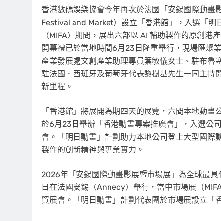
香港數碼娛樂協會今年再次於法國「安錫國際動畫影展暨市場展」（A
Festival and Market）設立「香港館」，
（MIFA）期間，展出六部以 AI 輔助製作的原
開幕禮已於當地時間6月23日隆重舉行，現場匯聚
產業發展處文創產業助理專員葉敏儀女士、駐布魯
駐法國、西班牙及葡萄牙代表黎樹基先生一同主持
新里程。
「香港館」將展開為期四天的展覽，六間本地動畫
於6月23日舉辦「香港動畫專案推廣會」，入選公
會。「明日動畫」計劃助力本地公司登上大型國際
製作的創新精神與專業實力。
2026年「安錫國際動畫影展暨市場展」為全球最具代
日在法國安錫（Annecy）舉行，當中市場展（MI
貿展會。「明日動畫」計劃代表團於市場展設立「