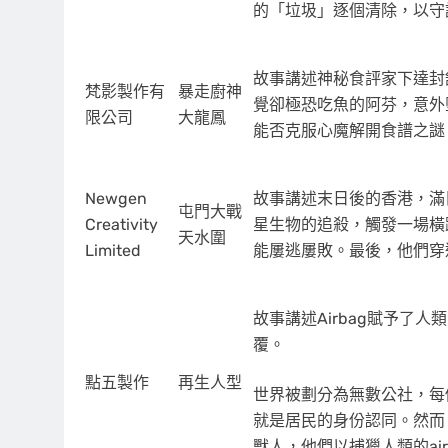
的「垃圾」逐個清除，以守
故事講述神秘食評家下達封
梵影製作有
暴走廚神
覺卻極恐吃魚的阿芬，意外
限公司
大龍鳳
能否克服心魔解開食譜之謎
Newgen
故事講述末日後的香港，滿
屯門大戰
Creativity
星生物的追殺，觸發一場橫
天水圍
Limited
能屢逃屢敗。最後，他們穿
故事講述Airbag賦予了
覆。
點五製作
再生人型
世界被劃分為無數公社，每
就是居民的身份認同。然而
獸人，他們以捕獵人類的air