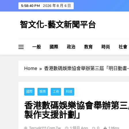
Skip
5:58:41 PM
2026 年 8 月 6 日
to
content
智文化-藝文新聞平台
一般
國際
政治
教育
時尚
社會
Home
香港數碼娛樂協會舉辦第三屆「明日動畫
國際
娛樂
工商
科技
香港數碼娛樂協會舉辦第三
製作支援計劃」
Terry@111.com.tw
1 個月 Ago
0
1 Mins