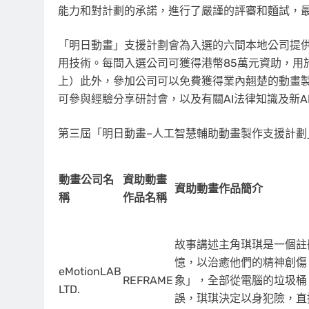
能力和對計劃的承諾，進行了嚴謹的評審和麵試，
「明日動畫」支援計劃會為入選的六間本地公司提供
用技術。每間入選公司可獲得港幣85萬元資助，用於
上）此外，參加公司可以免費獲得業內翹楚的動畫製
可參與經驗分享研討會，以及有關AI法律知識及新A
第三屆「明日動畫–人工智慧輔助動畫製作支援計
動畫公司名
資助動畫
資助動畫作品簡介
稱
作品名稱
故事講述主角琪琪是一個註冊
憶，以治癒他們的精神創傷
eMotionLAB
REFRAME
象」，全部從電腦的垃圾桶
LTD.
誤，琪琪決定以身犯險，直