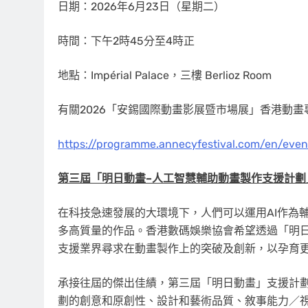
日期：2026年6月23日（星期二）
時間：下午2時45分至4時正
地點：Impérial Palace，三樓 Berlioz Room
有關2026「安錫國際動畫影展暨市場展」香港動
https://programme.annecyfestival.com/en/eve
第三屆「明日動畫
–
人工智慧輔助動畫製作支援計劃
在科技急速發展的大環境下，人們可以運用AI作為
多高質量的作品。香港數碼娛樂協會希望透過「明日
支援業界尋求在動畫製作上的突破及創新，以孕育
承接往屆的傑出佳績，第三屆「明日動畫」支援計
劃的創意和原創性、設計和藝術品質、敘事能力／視