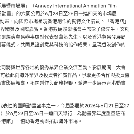
nnecy International Animation Film
入選「明日動畫」的六間公司於6月23日至26日一連四天的市場展
創港產動畫，向國際市場呈現香港創作的獨特文化氣質。「香港館」
業界精英及國際嘉賓。香港數碼娛樂協會主席彭子傑先生、文創
塞爾經濟貿易辦事處副代表吳肇基先生、以及香港貿易發展局
開幕儀式，共同見證創意與科技的協作成果，呈現香港創作的
公司將與世界各地的優秀業界企業交流互動。影展期間，大會
司可藉此向海外業界及投資者推廣作品，爭取更多合作與投資機
動畫影展舞臺，拓闊創作與商務視野，並進一步展示香港動畫
表性的國際動畫盛事之一，今屆影展於2026年6月21 日至27
FA）於6月23日至26日一連四天舉行，為動畫界年度重量級商
香港館」，協助香港動畫拓展海外市場。