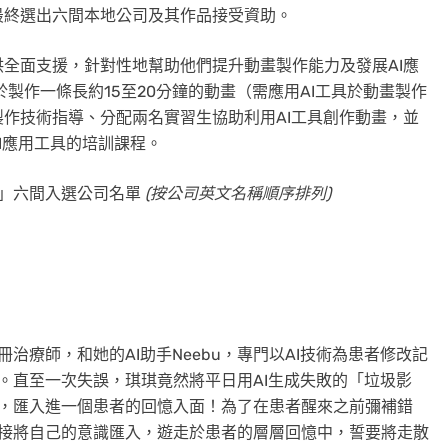
最終選出六間本地公司及其作品接受資助。
全面支援，針對性地幫助他們提升動畫製作能力及發展AI應
製作一條長約15至20分鐘的動畫（需應用AI工具於動畫製作
作技術指導、分配兩名實習生協助利用AI工具創作動畫，並
I應用工具的培訓課程。
劃」六間入選公司名單
(
按公司英文名稱順序排列
)
治療師，和她的AI助手Neebu，專門以AI技術為患者修改記
。直至一次失誤，琪琪竟然將平日用AI生成失敗的「垃圾影
，匯入進一個患者的回憶入面！為了在患者醒來之前彌補錯
接將自己的意識匯入，遊走於患者的層層回憶中，誓要將走散