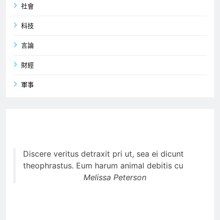
社會
科技
言論
財經
軍事
Discere veritus detraxit pri ut, sea ei dicunt
theophrastus. Eum harum animal debitis cu
Melissa Peterson