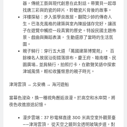
器，傳統工藝與現代創意在此對話。帶寶貝一起尋
找唐三彩與鈞瓷的碎片，聆聽瓷片背後的故事。
洋樓探秘：步入張學良故居，翻閱少帥的傳奇人
生。巴洛克風格的建築與室內陳設儲存完好，讓孩
子在遊覽中觸控一段真實的歷史。特設民國主題佈
景、戲曲與舞蹈表演， 生動還原了當時的生活氛
圍。
親子騎行：穿行五大道 「萬國建築博覽苑」， 百
餘棟名人故居沿街錯落排布，慶王府、睦南樓、民
園廣場… 並肩騎行，拍照打卡，在歡聲笑語中探索
津城風情，輕松收獲愜意的親子時光。
津灣雲頂 → 北安橋 → 海河遊船
當幕色浸染，換一種視角邂逅浪漫。於高空和水岸間，將
夜色收進旅途記憶。
漫步雲端：37 秒電梯直達 300 米高空室外觀景臺
——津灣雲頂， 從天空之鏡到全透明玻璃步道，對