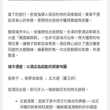
當下的旅行，愈發強調人與目的地的深度聯結。賓客不僅
追求身心的休憩，更期待在旅途中獲得靈感與收獲。
棲居城市中心，坐擁絕佳出發原點。天津四季酒店毗鄰五
大道「萬國建築群」，信步可達海河沿岸，得天獨厚的地
理位置，讓親子探索從容愜意。酒店精心設計了適合攜家
同遊的主題路線，讓暑期的每一次出發都輕松有趣、充滿
驚喜。
城市漫遊：以酒店為起點的探索地圖
瓷房子 → 張學良故居 → 五大道（慶王府）
從酒店出發，即可步入一場穿越百年的時光旅程。
古瓷尋寶：瓷房子是中西文化融合的典範——法式
洋樓的拱券與柱廊間，鑲嵌著溫潤婉約的中國瓷