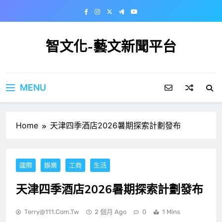
Skip
to
content
智文化-藝文新聞平台
MENU
Home
天津四季酒店2026暑期探索計劃發布
國際
娛樂
工商
生活
天津四季酒店2026暑期探索計劃發布
Terry@111.com.tw
2 個月 Ago
0
1 Mins