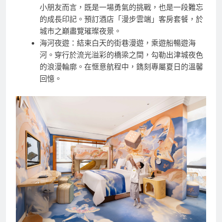
小朋友而言，既是一場勇氣的挑戰，也是一段難忘
的成長印記。預訂酒店「漫步雲端」客房套餐，於
城市之巔盡覽璀璨夜景。
海河夜遊：結束白天的街巷漫遊，乘遊船暢遊海
河。穿行於流光溢彩的橋梁之間，勾勒出津城夜色
的浪漫輪廓。在愜意航程中，鐫刻專屬夏日的溫馨
回憶。