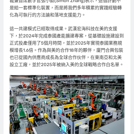
裁兼首席數字官張小懿(Simon Zhang)表示，這個計劃不
是給一套標準化裝置，而是將我們多年積累的實踐經驗轉
化為可執行的方法論和落地支援能力。
這一共建模式已經取得成果。武漢宏海科技在美的支援
下，於2024年完成泰國產能擴建專案，從基礎設施建設到
正式投產僅用了5個月時間，並於2025年實現泰國業務規
模增長1.6倍。作為與美的合作18年的夥伴，廈門合興包裝
也已從國內供應商成長為全球合作伙伴，在東南亞和北美
設立工廠，並於2025年被納入美的全球戰略合作白名單。