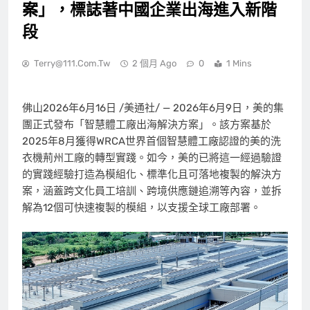
案」，標誌著中國企業出海進入新階
段
Terry@111.com.tw
2 個月 Ago
0
1 Mins
佛山
2026年6月16日
/美通社/ — 2026年6月9日，美的集
團正式發布「智慧體工廠出海解決方案」。該方案基於
2025年8月獲得WRCA世界首個智慧體工廠認證的美的洗
衣機荊州工廠的轉型實踐。如今，美的已將這一經過驗證
的實踐經驗打造為模組化、標準化且可落地複製的解決方
案，涵蓋跨文化員工培訓、跨境供應鏈追溯等內容，並拆
解為12個可快速複製的模組，以支援全球工廠部署。