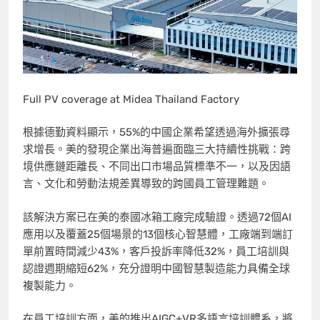
Full PV coverage at Midea Thailand Factory
根據德勤資料顯示，55%的中國企業希望透過海外擴張尋
求增長。美的發現企業出海普遍面臨三大持續性挑戰：跨
境供應鏈距離長、不同出口市場品質標準不一，以及因語
言、文化和勞動法規差異導致的跨國員工管理難題。
該解決方案已在美的泰國冰箱工廠完成驗證。透過72個AI
應用以及覆蓋25個場景的13個核心智慧體，工廠端到端訂
單前置時間減少43%，客戶投訴率降低32%，員工培訓與
認證週期縮短62%，充分證明中國智慧製造能力具備全球
複製能力。
在員工培訓方面，美的推出AIGC+VR多語言培訓體系，將