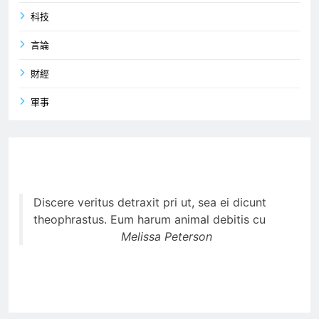
科技
言論
財經
軍事
Discere veritus detraxit pri ut, sea ei dicunt
theophrastus. Eum harum animal debitis cu
Melissa Peterson