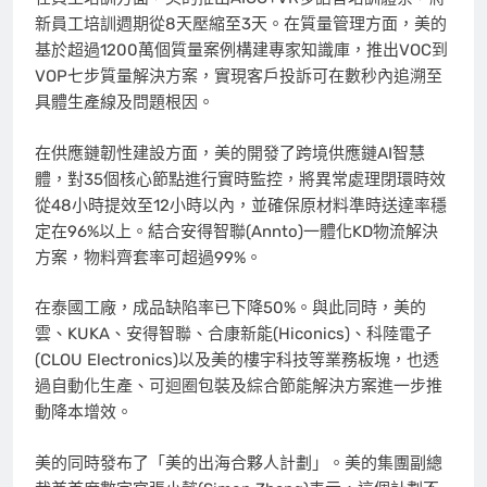
新員工培訓週期從8天壓縮至3天。在質量管理方面，美的
基於超過1200萬個質量案例構建專家知識庫，推出VOC到
VOP七步質量解決方案，實現客戶投訴可在數秒內追溯至
具體生產線及問題根因。
在供應鏈韌性建設方面，美的開發了跨境供應鏈AI智慧
體，對35個核心節點進行實時監控，將異常處理閉環時效
從48小時提效至12小時以內，並確保原材料準時送達率穩
定在96%以上。結合安得智聯(Annto)一體化KD物流解決
方案，物料齊套率可超過99%。
在泰國工廠，成品缺陷率已下降50%。與此同時，美的
雲、KUKA、安得智聯、合康新能(Hiconics)、科陸電子
(CLOU Electronics)以及美的樓宇科技等業務板塊，也透
過自動化生產、可迴圈包裝及綜合節能解決方案進一步推
動降本增效。
美的同時發布了「美的出海合夥人計劃」。美的集團副總