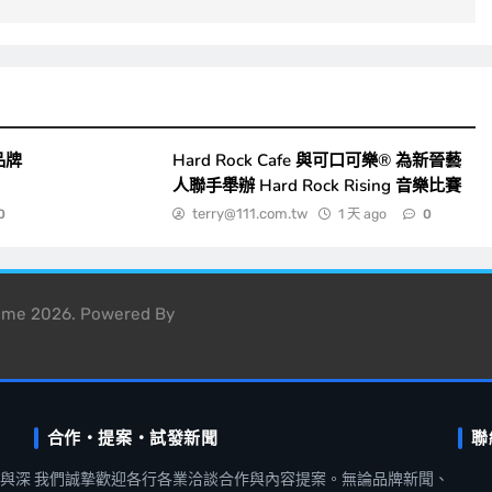
品牌
Hard Rock Cafe 與可口可樂® 為新晉藝
人聯手舉辦 Hard Rock Rising 音樂比賽
terry@111.com.tw
1 天 ago
0
0
heme 2026. Powered By
合作・提案・試發新聞
聯
聞與深
我們誠摯歡迎各行各業洽談合作與內容提案。無論品牌新聞、