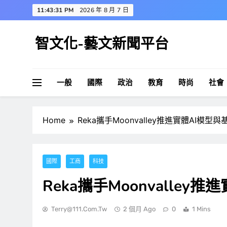
Skip
11:43:32 PM
2026 年 8 月 7 日
to
content
智文化-藝文新聞平台
一般
國際
政治
教育
時尚
社會
Home
Reka攜手Moonvalley推進實體AI模型
國際
工商
科技
Reka攜手Moonvalle
Terry@111.com.tw
2 個月 Ago
0
1 Mins