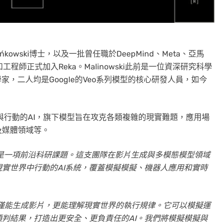
j Bińkowski博士，以及一批曾任職於DeepMind、Meta、亞馬
員和工程師正式加入Reka。Malinowski此前是一位資深研究科學
階研究科學家，二人均是Google的Veo系列模型的核心研發人員，如今
與行動的AI，旗下模型旨在攻克各類複雜的現實難題，應用場
及媒體領域等。
是一項前沿科研課題。這支團隊在影片生成與多模態模型領域
實世界中行動的AI系統，覆蓋模擬模擬、機器人應用和實時
僅能生成影片，更能理解現實世界的執行規律。它可以模擬運
預判結果，打造出更安全、更負責任的
AI。我們將模擬模擬與