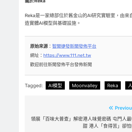
關於
Reka
Reka是一家總部位於舊金山的AI研究實驗室，由來自D
造實體AI模型與基礎設施。
原始來源
：
智聞捷發新聞發佈平台
網址：
https://www.111.net.tw
歡迎前往新聞發佈平台發佈新聞
Tagged:
AI模型
Moonvalley
Reka
文
Previou
章
領展「百味大普查」解密港人味覺密碼 屯門人最
甜 港人「食得苦」卻怕
導