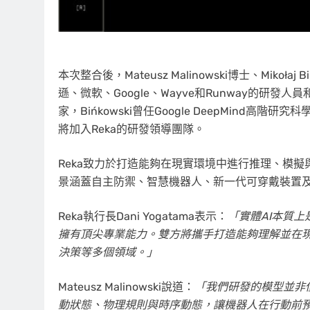
本次整合後，Mateusz Malinowski博士、Mikoła
遜、微軟、Google、Wayve和Runway的研發人
家，Bińkowski曾任Google DeepMind高
將加入Reka的研發領導團隊。
Reka致力於打造能夠在現實環境中進行推理、模擬
景涵蓋自主防禦、智慧機器人、新一代可穿戴裝置
Reka執行長Dani Yogatama表示：
「實體
AI
本質上
擁有頂尖專業能力。雙方將攜手打造能夠理解並在現
決策等多個領域。」
Mateusz Malinowski說道：
「我們研發的模型並非
動狀態、物理規則與時序動態，讓機器人在行動前