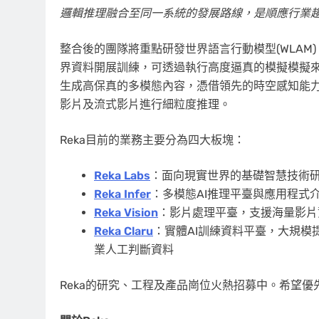
邏輯推理融合至同一系統的發展路線，是順應行業
整合後的團隊將重點研發世界語言行動模型(WLA
界資料開展訓練，可透過執行高度逼真的模擬模擬
生成高保真的多模態內容，憑借領先的時空感知能
影片及流式影片進行細粒度推理。
Reka目前的業務主要分為四大板塊：
Reka
Labs
：面向現實世界的基礎智慧技術
Reka
Infer
：多模態AI推理平臺與應用程式介面
Reka
Vision
：影片處理平臺，支援海量影片
Reka
Claru
：實體AI訓練資料平臺，大規
業人工判斷資料
Reka的研究、工程及產品崗位火熱招募中。希望優