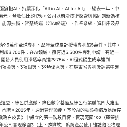
，持續深化「All in AI，AI for All」。過去一年，中
6億元，營收佔比約17%。公司以前沿技術探索與協同創新為核
、能源技術、智慧終端（如AI終端）、作業系統、資料庫及晶
。
申請9.5萬件全球專利、歷年全球累計授權專利超5萬件。其中，
超3,700件；在AI領域，擁有近5,500件專利申請，有近一
發人員使用滲透率高達79.78%，AI程式碼生成率達到
11項金獎、3項銀獎、39項優秀獎，在廣東省專利獎評選中累
色運營、綠色供應鏈、綠色數字基座及綠色行業賦能四大維度
）承諾。2025年，透過管理節能，基於AI的動態彈縮及遠端控
戰略白皮書》中設立的第一階段目標，實現範圍1&2（運營排
025年公司實現範圍3（上下游排放）系統產品使用維護階段物理