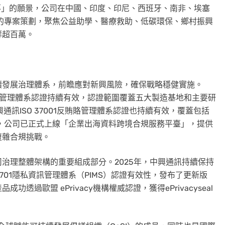
落」的願景，公司在中國、印度、印尼、西班牙、南非、埃塞
的專案策劃，聚焦公益助學、醫療救助、低碳環保、鄉村振興
群超百萬。
續發展治理體系，前瞻應對新興風險，確保戰略穩健實施。
業務連續性管理體系認證持續有效，認證範圍覆蓋五大製造基地和主要研
訊ISO 37001反賄賂管理體系認證也持續有效，覆蓋包括
，公司已正式上線「企業出海資料跨境合規服務平臺」，提供
復雜合規挑戰。
治理整體架構的重要組成部分。2025年，中興通訊持續保持
EC 27701隱私資訊管理體系（PIMS）認證有效性，發布了更新版
過歐盟 ePrivacy機構權威認證，獲得ePrivacyseal