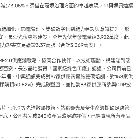
比減少3.05%。憑借在環境治理方面的卓越表現，中興通訊連續
節能細化、節電管理、雙碳數字化到能力建設與意識提升，形
安、長沙光伏專案建設，全年光伏年發電量達3,922萬度。此
證書交易憑證3.37萬張（合計3,369萬度）。
RE2.0供應鏈戰略，協同合作伙伴，以技術驅動，構建端到端
隨著西安、長沙基地獲得「國家級綠色工廠」認證，公司目前已
年裡，中興通訊完成對97家供應商實施雙碳培訓，對158家供
購額50.82%）完成碳盤查，並推動83家供應商參與CDP披
晶片、液冷等先進散熱技術、站點疊光及全生命週期碳足跡管
年底，公司共完成240款產品碳足跡評估，已經實現所有產品