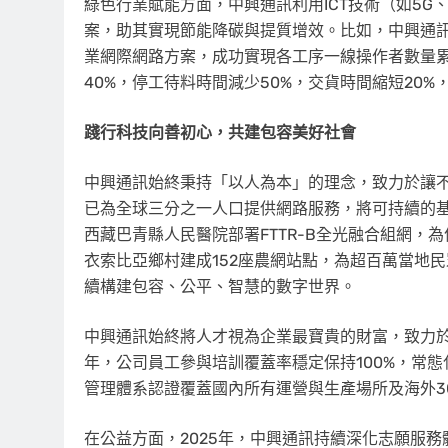
綠色行業賦能方面，中興通訊利用ICT技術（如5G
案，助其實現節能降碳與提質增效。比如，中興通訊
業網際網路方案，成功實現各工序一線操作者數量累計
40%，停工待料時間減少50%，交貨時間縮短20
踐行科技向善初心，共建包容美好社會
中興通訊始終秉持「以人為本」的理念，致力於讓不
已為全球三分之一人口提供網路服務，將可持續的基
西藏巴青縣人民醫院部署FTTR-B全光融合組網
衣索比亞鄉村建成152座農網站點，為超百萬當地
續構建包容、公平、智慧的數字世界。
中興通訊始終將人才視為企業最寶貴的財富，致力於構
年，公司員工參與培訓覆蓋率穩定保持100%，常態化
管理體系認證覆蓋國內所有運營與生產場所及海外3
在公益方面，2025年，中興通訊持續深化志願服