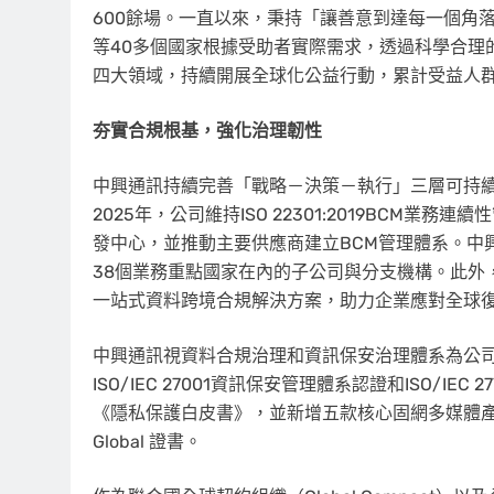
600餘場。一直以來，秉持「讓善意到達每一個角
等40多個國家根據受助者實際需求，透過科學合理
四大領域，持續開展全球化公益行動，累計受益人
夯實合規根基，強化治理韌性
中興通訊持續完善「戰略－決策－執行」三層可持
2025年，公司維持ISO 22301:2019BCM
發中心，並推動主要供應商建立BCM管理體系。中興通
38個業務重點國家在內的子公司與分支機構。此外
一站式資料跨境合規解決方案，助力企業應對全球
中興通訊視資料合規治理和資訊保安治理體系為公司
ISO/IEC 27001資訊保安管理體系認證和ISO/I
《隱私保護白皮書》，並新增五款核心固網多媒體產品成功透
Global 證書。