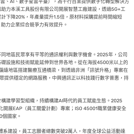
、雲、AI、數字星雲平臺），為千行百業提供數字化轉型解決方
助力本溪工具股份有限公司開展智慧工廠建設，透過5G+工
下降20%，年產量提升1.5倍，原材料採購提前時間縮短
%，助力企業綜合競爭力有效提升。
同地區民眾享有平等的通訊權利與數字機會。2025年，公司
礎設施和技術賦能延伸到世界各地。從在海拔4500米以上的
，為偏遠地區搭建醫療互通橋梁，到透過非洲「訊號升格」專案在
民眾提供穩定的網路服務，中興通訊正以科技踐行數字普惠，持
建學習型組織，持續構建AI時代的員工賦能生態。2025
開展EAP（員工關愛計劃）專案；ISO 45001職業健康安全
0個國家。
務體系建設，員工志願者總數突破2萬人，年度全球公益活動達