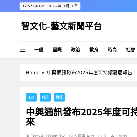
Skip
12:57:05 PM
2026 年 8 月 8 日
to
content
智文化-藝文新聞平台
一般
國際
政治
教育
時尚
社會
Home
中興通訊發布2025年度可持續發展報告：
工商
科技
財經
中興通訊發布2025年度可
來
Terry@111.com.tw
3 個月 Ago
0
1 Mins