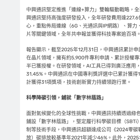
中興通訊堅定推進「連線+算力」雙輪驅動戰略，全面擁抱AI
興通訊堅持高強度研發投入，全年研發費用達227.
心，重點佈局連線（6G、光通訊與IP網路）、算力
片等關鍵領域，全年共申報並獲得科技專案逾百項
報告顯示，截至2025年12月31日，中興通訊累計
在晶片領域，擁有約5,900件專利申請、累計授權專利
半已獲授權。在研發領域，AI工具已得到廣泛應用，開
31.45%。中興通訊在中國專利獎評選中已累計獲得
計獲得31項獎項，技術創新實力持續領跑行業。
科學降碳引領，鋪就「數字林蔭路」
面對氣候變化的全球性挑戰，中興通訊持續透過綠
鋪設「數字林蔭路」，堅定履行科學碳目標（SBTi
制等技術手段，中興通訊超額達成公司《2024零碳
放）碳排放較基準年2021年減少46%。此外，2