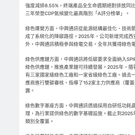
強度減排8.55%，終端產品全生命週期絕對排放同
三年榮登CDP氣候變化最高階別「A評分榜單」。
綠色運營方面，中興通訊從能源結構最佳化、技術
成了系統化的降碳路徑。2025年，公司新增完成西
外，中興通訊積極參與綠電交易，全年共獲得綠色電力
綠色供應鏈方面，中興通訊將低碳要求全面納入SPI
綠色供應鏈，推進產業鏈可持續發展。2025年，
有三家國家級綠色工廠和一家省級綠色工廠。過去一
應商進行雙碳審核，指導了152家主力供應商（覆蓋採
露。
綠色數字基座方面，中興通訊透過採用自研低功耗
理，為行業提供綠色的數字基礎設施。截止到2025
類別全覆蓋。