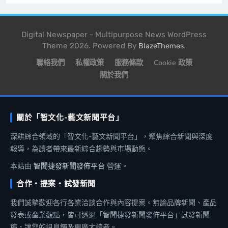
Digital Newspaper - Multipurpose News WordPress
Theme 2026. Powered By
.
BlazeThemes
聯絡我們
私權政策
服務條款
Cookie 政策
關於我們
關於「智文化-藝文新聞平台」
深耕綜合領域的「智文化-藝文新聞平台」，聚焦綜合新聞與深度
報導，為讀者帶來最新綜合趨勢與市場動態。
本站由
智聞捷發新聞發佈平台
營運。
合作・提案・試發新聞
我們誠摯歡迎各行各業洽談合作與內容提案。無論品牌新聞、產品
發表或產業觀點，皆可透過「智聞捷發新聞發佈平台」試發新聞
稿，讓您的訊息觸及更廣大讀者。