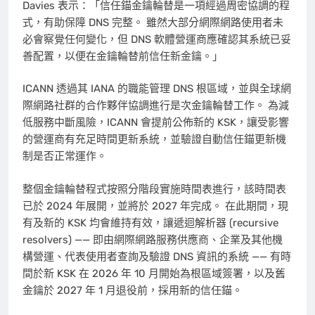
Davies 表示：「信任錨金鑰輪替是一項經過周密協調的程
式，有助保障 DNS 完整。 雖然大部分網際網路使用者未
必會察覺任何變化，但 DNS 軟體營運商應確認其系統已妥
善配置，以便在金鑰輪替前信任新金鑰。」
ICANN 透過其 IANA 的職能管理 DNS 根區域，並與全球網
際網路社群的合作夥伴協調進行是次金鑰輪替工作。 為減
低服務中斷風險，ICANN 會提前公佈新的 KSK，讓受影響
的營運商有充足時間更新系統，並驗證自動信任錨更新機
制是否正常運作。
整個金鑰輪替程式按照分階段實施時間表進行，該時間表
已於 2024 年展開，並將於 2027 年完成。 在此期間，現
有及新的 KSK 均會維持有效，讓遞迴解析器 (recursive
resolvers) —— 即由網際網路服務供應商、企業及其他機
構營運、代表使用者查詢及驗證 DNS 資訊的系統 —— 有時
間於新 KSK 在 2026 年 10 月開始為根區域簽署，以及舊
金鑰於 2027 年 1 月退役前，採用新的信任錨。