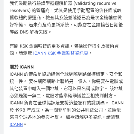
我們鼓勵執行驗證型遞迴解析器 (validating recursive
resolvers) 的營運商，尤其是使用手動配置的信任錨或較
舊軟體的營運商，檢查其系統並確認已為是次金鑰輪替做
好準備。 若未有及時更新系統，可能會在金鑰輪替日期後
導致 DNS 解析失敗。
有關 KSK 金鑰輪替的更多資訊，包括操作指引及技術資
源，請瀏覽
ICANN KSK 金鑰輪替資訊頁
。
關於 ICANN
ICANN 的使命是協助確保全球網際網路保持穩定、安全和
統一性。 要在網際網路上聯絡另一個人，你需要在電腦或
其他裝置中輸入一個地址，它可以是名稱或數字。 該地址
必須是獨一無二，電腦才能準確辨識並互相找到對方。
ICANN 負責在全球協調及支援這些獨有的識別碼。 ICANN
於 1998 年成立，為一間非牟利的公共利益公司，並匯聚
來自全球各地的參與社群。 如欲瞭解更多資訊，請瀏覽
ICANN
。