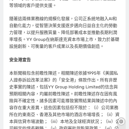
等領域的客戶提供支援。
隨著這兩條業務線的規模化發展，公司正系統地融入
AI和
自動化能力，從智慧決策支援逐步邁向日益自主化的勞動
力管理，以提升服務質量、降低部署成本並推動長期利潤
率增長。YY Group在納斯達克資本市場上市，致力於基礎
設施創新、可衡量的客戶成果以及長期價值創造。
安全港宣告
本新聞稿包含前瞻性陳述，相關陳述依據
1995年《美國私
人證券訴訟改革法案》的「安全港」條款作出。所有非歷
史事實的陳述，包括YY Group Holding Limited的信念與
預期相關內容，均屬前瞻性陳述。前瞻性陳述存在固有風
險與不確定性，諸多因素可能導致實際結果與陳述中的內
容存在重大差異，這些因素包括但不限於：（i）公司業務
所在的東南亞、香港及其他市場的酒店市場增長；（ii）資
本與信貸市場波動；（iii）本地及全球經濟狀況；（iv）公
司擬定的增長戰略；（v）政府審批與監管政策；（vi）公