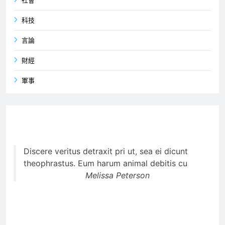
社會
科技
言論
財經
軍事
Discere veritus detraxit pri ut, sea ei dicunt
theophrastus. Eum harum animal debitis cu
Melissa Peterson