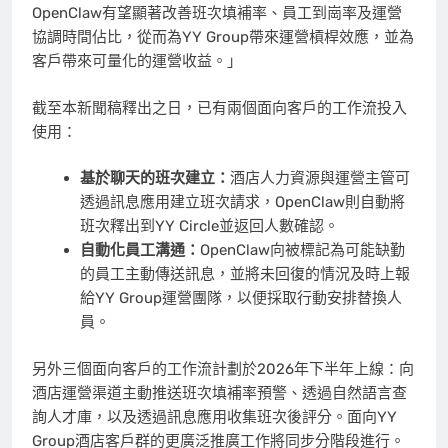
OpenClaw有望顯著改善班次填補率、員工到崗率及運營
協調時間佔比，從而為YY Group帶來運營槓桿效應，並為
客戶帶來可量化的運營收益。」
截至本新聞稿釋出之日，已有兩個面向客戶的工作流投入
使用：
基於聊天的班次建立：
酒店人力資源與運營主管可
透過訊息應用建立班次請求，
OpenClaw則自動將
班次釋出到YY Circle並返回人數確認。
自動化員工溝通：
OpenClaw向被標記為可能缺勤
的員工主動傳送訊息，並將未回復的情況及時上報
給YY Group運營團隊，以便採取行動安排替換人
員。
另外三個面向客戶的工作流計劃於
2026年下半年上線：向
酒店運營渠道主動推送班次填補率預警、透過自然語言查
詢人才庫，以及透過訊息應用收集班次後評分。面向YY
Group酒店客戶群的更廣泛推廣工作將同步分階段進行。