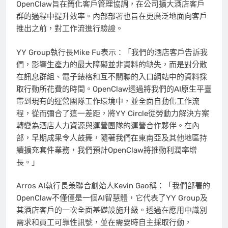
OpenClaw旨在簡化客戶管理協調，在公司擴大酒店客戶
群的過程中提升效率。內部部署也旨在更廣泛地面向客戶
推出之前，對工作流進行驗證。
YY Group執行長Mike Fu表示：「我們的酒店客戶告訴我
們，影響生產力的最大障礙並非資料的缺失，而是對分散
在訊息群組、電子錶格和互不關聯的入口網站中的資料採
取行動所花費的時間。OpenClaw透過將我們的AI原生平臺
帶到現有的運營團隊工作環境中，並全面自動化工作流
程，從而彌合了這一差距，將YY Circle從勞動力解決方案
轉變為酒店人力資源與運營團隊的運營合作夥伴。在內
部，早期成果令人鼓舞，隨著我們在東南亞及其他地區持
續擴充套件業務，我們預計OpenClaw將推動利潤率增
長。」
Arros AI執行長兼聯合創始人Kevin Gao稱：「我們部署的
OpenClaw不僅僅是一個AI智慧體，它代表了YY Group及
其酒店客戶的一次全面基礎設施升級。透過在應用中識別
需求和員工可靠性訊號，並在需要時自主採取行動，