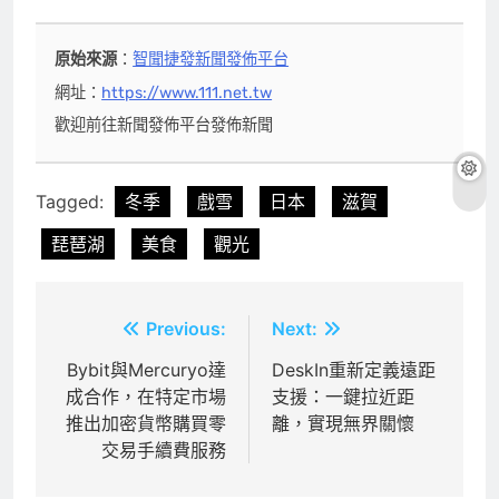
原始來源
：
智聞捷發新聞發佈平台
網址：
https://www.111.net.tw
歡迎前往新聞發佈平台發佈新聞
Tagged:
冬季
戲雪
日本
滋賀
琵琶湖
美食
觀光
文
Previous:
Next:
章
Bybit與Mercuryo達
DeskIn重新定義遠距
成合作，在特定市場
支援：一鍵拉近距
導
推出加密貨幣購買零
離，實現無界關懷
覽
交易手續費服務