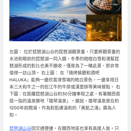
左圖： 位於琵琶湖山谷的琵琶湖觀景臺，只要將觀景臺的
水池和眼前的琵琶湖一同入鏡，冬季的皚皚白雪和湛藍琵
琶湖形成的對比也美不勝收，僅是為了一睹此景，即非常
值得一訪山頂。 右上圖： 在「燒烤餐廳和酒吧
HALUKA」能夠一邊欣賞滑雪場的皓白景色，一邊享用日
本三大和牛之一的近江牛的牛排或漢堡排等美味餐點。 右
下圖：在距離琵琶湖山谷約30分鐘車程之處，有著關西首
屈一指的溫泉勝地「雄琴溫泉」。據說，雄琴溫泉是在約
1200年前開湯，作為對肌膚溫和的「美肌之湯」廣為人
知。
琵琶湖山谷
因交通便捷，在關西地區也享有高度人氣。只