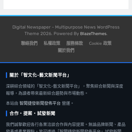
Digital Newspaper - Multipurpose News WordPress
Theme 2026. Powered By
.
BlazeThemes
聯絡我們
私權政策
服務條款
Cookie 政策
關於我們
關於「智文化-藝文新聞平台」
深耕綜合領域的「智文化-藝文新聞平台」，聚焦綜合新聞與深度
報導，為讀者帶來最新綜合趨勢與市場動態。
本站由
智聞捷發新聞發佈平台
營運。
合作・提案・試發新聞
我們誠摯歡迎各行各業洽談合作與內容提案。無論品牌新聞、產品
發表或產業觀點，皆可透過「智聞捷發新聞發佈平台」試發新聞