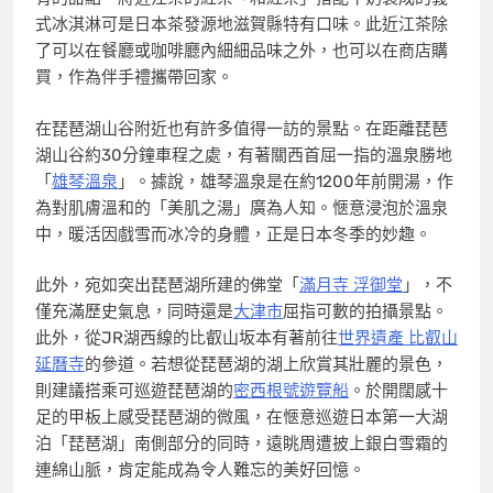
式冰淇淋可是日本茶發源地滋賀縣特有口味。此近江茶除
了可以在餐廳或咖啡廳內細細品味之外，也可以在商店購
買，作為伴手禮攜帶回家。
在琵琶湖山谷附近也有許多值得一訪的景點。在距離琵琶
湖山谷約30分鐘車程之處，有著關西首屈一指的溫泉勝地
「
雄琴溫泉
」。據說，雄琴溫泉是在約1200年前開湯，作
為對肌膚溫和的「美肌之湯」廣為人知。愜意浸泡於溫泉
中，暖活因戲雪而冰冷的身體，正是日本冬季的妙趣。
此外，宛如突出琵琶湖所建的佛堂「
滿月寺 浮御堂
」，不
僅充滿歷史氣息，同時還是
大津市
屈指可數的拍攝景點。
此外，從JR湖西線的比叡山坂本有著前往
世界遺產 比叡山
延曆寺
的參道。若想從琵琶湖的湖上欣賞其壯麗的景色，
則建議搭乘可巡遊琵琶湖的
密西根號遊覽船
。於開闊感十
足的甲板上感受琵琶湖的微風，在愜意巡遊日本第一大湖
泊「琵琶湖」南側部分的同時，遠眺周遭披上銀白雪霜的
連綿山脈，肯定能成為令人難忘的美好回憶。