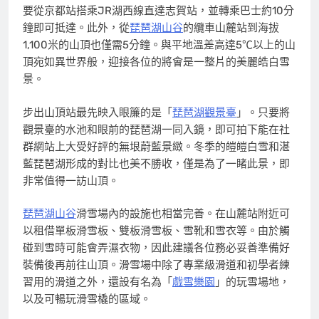
要從京都站搭乘JR湖西線直達志賀站，並轉乘巴士約10分
鐘即可抵達。此外，從
琵琶湖山谷
的纜車山麓站到海拔
1,100米的山頂也僅需5分鐘。與平地溫差高達5℃以上的山
頂宛如異世界般，迎接各位的將會是一整片的美麗皓白雪
景。
步出山頂站最先映入眼簾的是「
琵琶湖觀景臺
」。只要將
觀景臺的水池和眼前的琵琶湖一同入鏡，即可拍下能在社
群網站上大受好評的無垠蔚藍景緻。冬季的皚皚白雪和湛
藍琵琶湖形成的對比也美不勝收，僅是為了一睹此景，即
非常值得一訪山頂。
琵琶湖山谷
滑雪場內的設施也相當完善。在山麓站附近可
以租借單板滑雪板、雙板滑雪板、雪靴和雪衣等。由於觸
碰到雪時可能會弄濕衣物，因此建議各位務必妥善準備好
裝備後再前往山頂。滑雪場中除了專業級滑道和初學者練
習用的滑道之外，還設有名為「
戲雪樂園
」的玩雪場地，
以及可暢玩滑雪橇的區域。