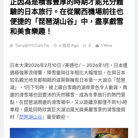
正因為是積雪豐厚的時期才能充分體
驗的日本旅行。在從關西機場前往也
便捷的「琵琶湖山谷」中，盡享戲雪
和美食樂趣！
Terry@111.com.tw
6 個月 Ago
0
1 Mins
日本大津
2026年2月10日
/美通社/ — 2026年1月，日本遭
遇極強寒流侵襲，降雪量與往年相比大幅增加。在與日本
知名觀光地京都相鄰的滋賀縣擁有日本第一大湖泊「琵琶
湖」，1月下旬時，披上銀白雪霜的湖岸景色令人動容，周
邊的滑雪場也因豐沛的天然積雪，成為冬季旅行的熱門景
點。在琵琶湖周邊的滑雪場中，又以距離京都僅不到1小時
車程，還能同時欣賞巨大湖泊風光與美麗雪景的滑雪度假
村「
琵琶湖山谷
」最受歡迎。