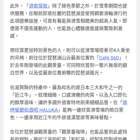
此外，「
滑索探險
」除了綠色季節之外，於雪季期間也提
供服務。在眼前即是壯麗的琵琶湖並使用鋼索滑輪滑行的
此項遊樂設施，可是有著能與滑雪相媲美的超高人氣。即
便是不擅長運動的人，也能放心體驗速度感與驚險刺激
感。
想欣賞更加特別景色的人，則可以從滑雪場搭乘可4人乘坐
的吊椅，前往位於琵琶湖山谷最高位置的「
Café 360
」！
於去年剛登場的此觀景臺，可同時欣賞到一整片無垠的銀
白世界，以及從最高位置俯瞰的琵琶湖風光。
在滋賀縣的特產中，最為知名的是日本三大和牛之一的
「近江牛」。紋理細緻、口感滑嫩的肉質，以及入口即化
的醇厚滋味，讓許多國外旅客特地前來細細品嘗。在「
燒
烤餐廳和酒吧 HALUKA
」能夠一邊欣賞滑雪場的皓白景
色，一邊享用近江牛的牛排或漢堡排等美味餐點。
在位於琵琶湖觀景臺的「觀景臺咖啡」也能品嘗到此處特
有的甜點。將近江茶的紅茶「和紅茶」搭配牛奶製成的義