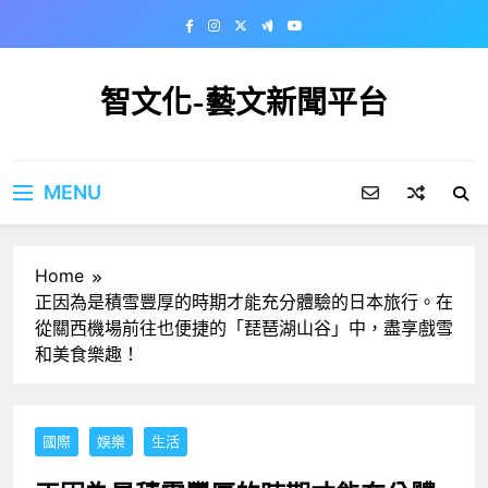
Skip
to
content
智文化-藝文新聞平台
MENU
Home
正因為是積雪豐厚的時期才能充分體驗的日本旅行。在
從關西機場前往也便捷的「琵琶湖山谷」中，盡享戲雪
和美食樂趣！
國際
娛樂
生活