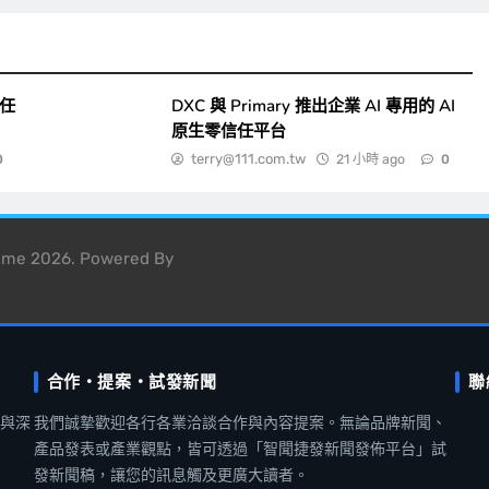
一任
DXC 與 Primary 推出企業 AI 專用的 AI
原生零信任平台
terry@111.com.tw
21 小時 ago
0
0
heme 2026. Powered By
合作・提案・試發新聞
聯
聞與深
我們誠摯歡迎各行各業洽談合作與內容提案。無論品牌新聞、
產品發表或產業觀點，皆可透過「智聞捷發新聞發佈平台」試
發新聞稿，讓您的訊息觸及更廣大讀者。