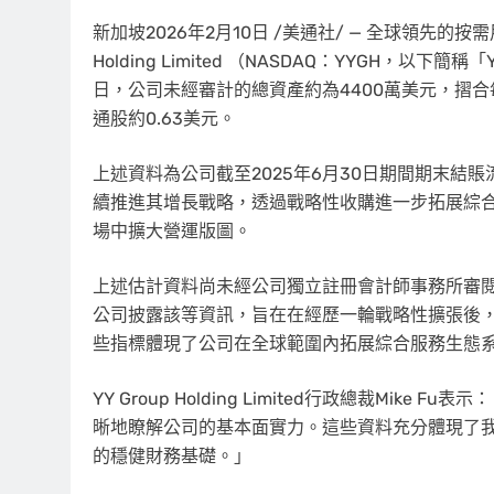
新加坡
2026年2月10日
/美通社/ — 全球領先的按需
Holding Limited （NASDAQ：YYGH，以下
日，公司未經審計的總資產約為4400萬美元，摺合每
通股約0.63美元。
上述資料為公司截至2025年6月30日期間期末結賬
續推進其增長戰略，透過戰略性收購進一步拓展綜
場中擴大營運版圖。
上述估計資料尚未經公司獨立註冊會計師事務所審
公司披露該等資訊，旨在在經歷一輪戰略性擴張後
些指標體現了公司在全球範圍內拓展綜合服務生態
YY Group Holding Limited行政總裁M
晰地瞭解公司的基本面實力。這些資料充分體現了
的穩健財務基礎。」