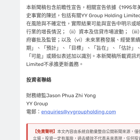
本新聞稿包含前瞻性宣告，相關宣告依據《1995
史事實的陳述，包括有關YY Group Holding 
在風險與不確定性，實際結果可能與宣告中明示或暗
行業的增長情況；（ii）資本及信貸市場波動；（ii
府審批及監管；以及（vi）未來業務發展、經營業
期」、「預計」、「目標」、「旨在」、「估計」
「可能」或類似表述加以識別。本新聞稿所載資訊均截至釋
Limited不承擔更新義務。
投資者聯絡
財務總監Jason Phua Zhi Yong
YY Group
電郵：
enquiries@yygroupholding.com
【免責聲明】
本文內容由系統自動彙整自公開新聞來源，僅
立場。投資一定有風險，過去績效不代表未來表現，任何投