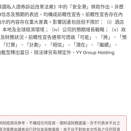
年美國私人證券訴訟改革法案》中的「安全港」條款作出。非歷
Limited信念及預期的表述，均構成前瞻性宣告。前瞻性宣告存在內
示的內容存在重大差異。影響因素包括但不限於：（i）酒店
i）本地及全球經濟環境；（iv）公司的預期增長戰略；（v）政
績及財務狀況。前瞻性宣告通常可透過「可能」、「將」、「預
、「打算」、「計劃」、「相信」、「潛在」、「繼續」、
出當日，除法律另有規定外，YY Group Holding
供財經資訊參考，不構成任何投資、理財或財務建議，亦不代表本平台之
資決策應由讀者自行評估並承擔風險，本平台不對依本文所為之任何投資