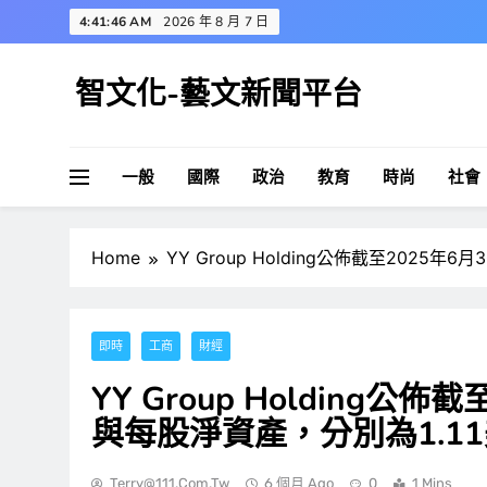
Skip
4:41:47 AM
2026 年 8 月 7 日
to
content
智文化-藝文新聞平台
一般
國際
政治
教育
時尚
社會
Home
YY Group Holding公佈截至2025
即時
工商
財經
YY Group Holding公
與每股淨資產，分別為1.11
Terry@111.com.tw
6 個月 Ago
0
1 Mins