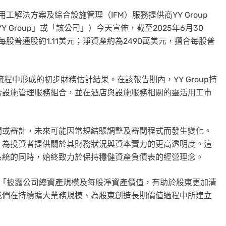
用工解決方案及綜合設施管理（IFM）服務提供商YY Group
簡稱「YY Group」或「該公司」）今天宣佈，截至2025年6月30
股普通股約1.11美元；淨資產約為2490萬美元，摺合每股普
流程中形成的初步財務估計結果。在該報告期內，YY Group持
合設施管理服務組合，並在酒店與設施服務相關的靈活用工市
閱或審計，未來可能因常規結賬調整及審閱程式而發生變化。
，為投資者提供關於其財務狀況與資本實力的更高透明度。這
系統的同時，始終致力於保持穩健資產負債表的經營理念。
ike Fu表示：「披露公司總資產規模及每股淨資產價值，有助於股東更加清
我們在持續擴大業務規模、為股東創造長期價值過程中所建立