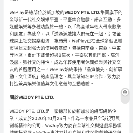
WePlay是總部位於新加坡的
WEJOY PTE. LTD.
集團旗下的
全球新一代社交娛樂平臺。平臺集合遊戲、語音互動、多
媒體娛樂等多種功能於一體，以「為全球年輕人帶來歡樂
和朋友」為使命，以「透過遊戲讓人們玩在一起，引領全
球線上社交娛樂潮流」為願景。WePlay已在全球多個區域
市場建立起強大的使用者基礎，包括東南亞、東亞、中東
等地區，累計下載量超過8億次。平臺以其低門檻、高沉
浸感、強社交的特性，成為年輕使用者休閒娛樂與社交交
友的首選應用之一。WePlay始終秉持「品質優先、創新驅
動、文化深度」的產品理念，與全球知名IP合作，致力於
打造兼具娛樂價值與文化意義的互動體驗。
關於
WEJOY PTE. LTD.
WEJOY PTE. LTD.是一家總部位於新加坡的網際網路企
業，成立於2020年10月23日。作為一家兼具全球視野與
創新精神的公司，WeJoy致力於在全球社交與遊戲業務領
域開拓發展。WeJoy專注於社交桌遊和休閒遊戲的研發與