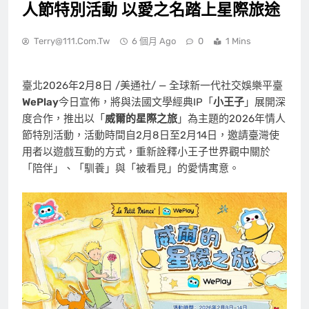
人節特別活動 以愛之名踏上星際旅途
Terry@111.com.tw
6 個月 Ago
0
1 Mins
臺北
2026年2月8日
/美通社/ — 全球新一代社交娛樂平臺
WePlay
今日宣佈，將與法國文學經典IP「
小王子
」展開深
度合作，推出以「
威爾的星際之旅
」為主題的2026年情人
節特別活動，活動時間自2月8日至2月14日，邀請臺灣使
用者以遊戲互動的方式，重新詮釋小王子世界觀中關於
「陪伴」、「馴養」與「被看見」的愛情寓意。