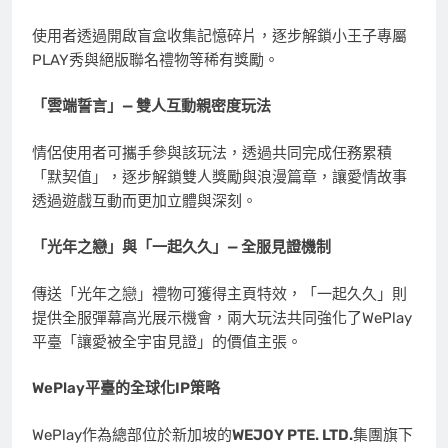
使用者透過開啟盲盒收集記憶碎片，逐步解鎖小王子專屬
PLAY秀與絕版聯名禮物等稀有獎勵。
「雲端誓言」
—
雙人互動親密度玩法
情侶使用者可攜手參與該玩法，透過共同完成任務累積
「默契值」，逐步解鎖雙人獎勵與浪漫篇章，讓愛情故事
透過遊戲互動而更加立體與深刻。
「光年之戀」與「一起久久」
—
全服見證機制
傳送「光年之戀」禮物可獲得主頁特效，「一起久久」則
提供全服彈幕高光展示機會，兩大玩法共同強化了WePlay
平臺「讓愛被全宇宙見證」的價值主張。
WePlay
平臺的全球化
IP
策略
WePlay作為總部位於新加坡的
WEJOY PTE. LTD.
集團旗下