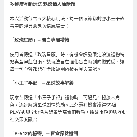
多維度互動玩法
點燃情人節話題
本次活動包含五大核心玩法，每一個環節都對應小王子故
事中的經典意象與情感場景：
「玫瑰星願」
—
告白專屬禮物
使用者傳送「玫瑰星願」時，有機會觸發限定浪漫禮物特
效與全屏紅包雨。該玩法旨在強化告白時刻的儀式感，讓
每一句心聲都能在全服範圍內被看見與銘記。
「小王子手記」
—
星球故事解鎖
玩家在傳送「小王子手記」禮物時，可遇見神秘旅人角
色，逐步解鎖星球劇情獎勵。此外還有機會獲得SS級
PLAY秀與全屏名片背景等高價值獎項，將故事解鎖與互動
社交深度融合。
「
B-612
的秘密」
—
盲盒探險機制