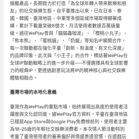
旗艦產品，長期致力於打造「為全球年轉人帶來歡樂和朋
友」的社交娛樂生態。自平臺推出以來，已在日本、泰
國、韓國、臺灣
地區
、中東等多個區域市場取得顯著成
績，累計下載量突破8億次，月活使用者數達百萬級量
級。過往WePlay曾與「貓貓蟲咖波」、「櫻桃小丸子」、
「熊本熊」、「蜜桃貓」、「奶龍」等知名IP展開合作，
每一次聯動都在強化平臺「創新、有溫度、有文化深度」
的品牌印象。此次與「小王子」的合作，標誌著WePlay在
全球IP聯動戰略上的進一步升級——不僅選擇具有全球影響
力的經典IP，更透過創意玩法將IP的精神核心與社交娛樂
體驗相融合。
臺灣市場的本地化意義
臺灣作為WePlay的重點市場，始終展現出高度的使用者活
躍度與文化認同度。據WePlay官方資料，平臺在臺灣地區
已穩居App Store與Google Play免費榜前列，使用者主要
為18-25歲的年輕社交娛樂消費者。本次情人節活動特別
考量了臺灣使用者的審美偏好與情感表達習慣，在遊戲玩