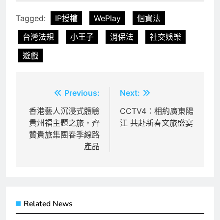
Tagged:
IP授權
WePlay
個資法
台灣法規
小王子
消保法
社交娛樂
遊戲
文
Previous:
Next:
章
香港藝人沉浸式體驗
CCTV4：相約廣東陽
貴州福主題之旅，齊
江 共赴新春文旅盛宴
導
贊貴旅集團春季線路
覽
產品
Related News