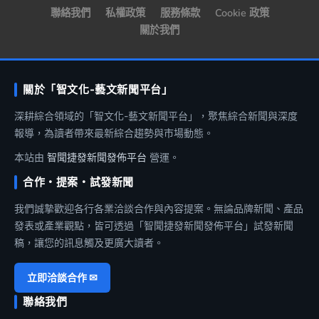
聯絡我們
私權政策
服務條款
Cookie 政策
關於我們
關於「智文化-藝文新聞平台」
深耕綜合領域的「智文化-藝文新聞平台」，聚焦綜合新聞與深度
報導，為讀者帶來最新綜合趨勢與市場動態。
本站由
智聞捷發新聞發佈平台
營運。
合作・提案・試發新聞
我們誠摯歡迎各行各業洽談合作與內容提案。無論品牌新聞、產品
發表或產業觀點，皆可透過「智聞捷發新聞發佈平台」試發新聞
稿，讓您的訊息觸及更廣大讀者。
立即洽談合作 ✉
聯絡我們