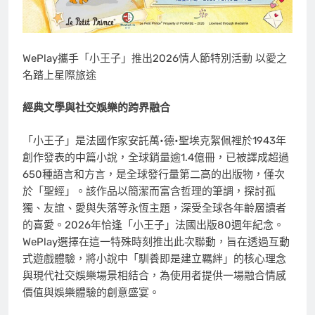
WePlay攜手「小王子」推出2026情人節特別活動 以愛之
名踏上星際旅途
經典文學與社交娛樂的跨界融合
「小王子」是法國作家安託萬•德•聖埃克絮佩裡於1943年
創作發表的中篇小說，全球銷量逾1.4億冊，已被譯成超過
650種語言和方言，是全球發行量第二高的出版物，僅次
於「聖經」。該作品以簡潔而富含哲理的筆調，探討孤
獨、友誼、愛與失落等永恆主題，深受全球各年齡層讀者
的喜愛。2026年恰逢「小王子」法國出版80週年紀念。
WePlay選擇在這一特殊時刻推出此次聯動，旨在透過互動
式遊戲體驗，將小說中「馴養即是建立羈絆」的核心理念
與現代社交娛樂場景相結合，為使用者提供一場融合情感
價值與娛樂體驗的創意盛宴。