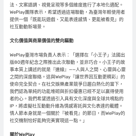
法、文案語調、視覺呈現等多個維度進行了本地化適配。
WePlay團隊表示，希望透過這場聯動，為臺灣年輕使用者
提供一個「既能玩遊戲、又能表達感情、更能被看見」的
社互動動新場景。
文化價值與商業價值的雙向驅動
WePlay臺灣市場負責人表示：「選擇在「小王子」法國出
版80週年紀念之際推出此次聯動，並非巧合。小王子的故
事本質上講述的就是『連線』——人與人之間、心靈與心靈
之間的深度聯絡。這與WePlay『讓世界因互動更精彩』的
使命完全契合。在社交娛樂產業競爭日趨白熱化的當下，
我們認為單純的功能堆砌與折扣優惠已經不足以贏得使用
者的心。我們希望透過引入具有文化深度與全球共鳴點的
IP，將虛擬社互動動升維為情感寄託與文化表達的載體。
情人節本身就是一個關於『被看見』的節日，而WePlay的
社交機制恰好能夠完美實現這一點。」
關於
WePlay