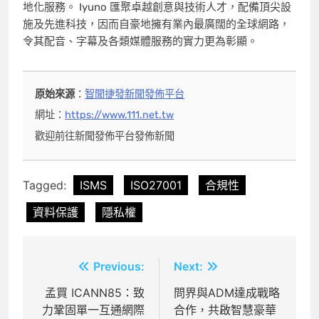
地化服務。 Iyuno 匯聚卓越創意與技術人才，配備頂尖設
施及先進科技，因而自豪地擁有業內最廣闊的全球網路，
令其配音、字幕及各類媒體服務的實力更為彰顯。
原始來源
：
智聞捷發新聞發佈平台
網址：
https://www.111.net.tw
歡迎前往新聞發佈平台發佈新聞
Tagged:
ISMS
ISO27001
合規性
資料保護
隱私權
文
Previous:
Next:
章
孟買 ICANN85：致
問界與ADM達成戰略
力鞏固單一互通網際
合作，共啟智慧豪華