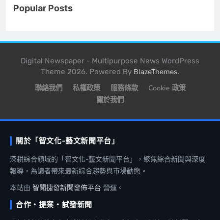
Popular Posts
Digital Newspaper - Multipurpose News WordPress
Theme 2026. Powered By
.
BlazeThemes
聯絡我們
私權政策
服務條款
Cookie 政策
關於我們
關於「智文化-藝文新聞平台」
深耕綜合領域的「智文化-藝文新聞平台」，聚焦綜合新聞與深度
報導，為讀者帶來最新綜合趨勢與市場動態。
本站由
智聞捷發新聞發佈平台
營運。
合作・提案・試發新聞