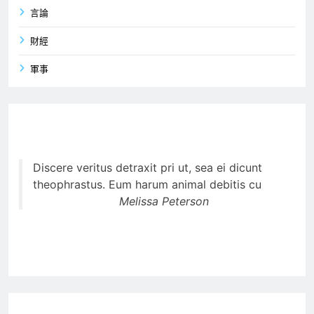
言論
財經
軍事
Discere veritus detraxit pri ut, sea ei dicunt
theophrastus. Eum harum animal debitis cu
Melissa Peterson