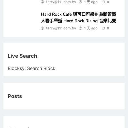
terry@111.com.tw
1 天 ago
0
Hard Rock Cafe 與可口可樂® 為新晉藝
人聯手舉辦 Hard Rock Rising 音樂比賽
terry@111.com.tw
1 天 ago
0
Live Search
Blocksy: Search Block
Posts