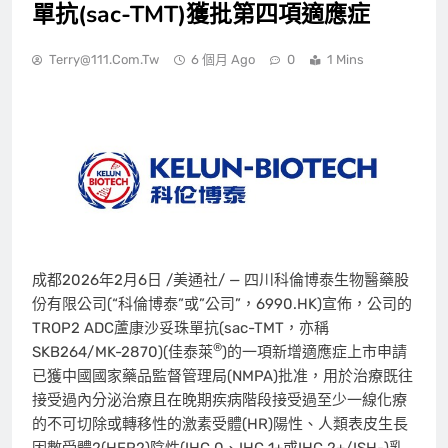
單抗(sac-TMT)獲批第四項適應症
Terry@111.com.tw
6 個月 Ago
0
1 Mins
成都
2026年2月6日
/美通社/ —
四川科倫博泰
生物醫藥股
份有限公司(“科倫博泰”或”公司”，6990.HK)宣佈，公司的
TROP2 ADC蘆康沙妥珠單抗(sac-TMT，亦稱
®
SKB264/MK-2870)(佳泰萊
)的一項新增適應症上市申請
已獲中國國家藥品監督管理局(NMPA)批准，用於治療既往
接受過內分泌治療且在晚期疾病階段接受過至少一線化療
的不可切除或轉移性的激素受體(HR)陽性、人類表皮生長
因數受體2(HER2)陰性(IHC 0、IHC 1+或IHC 2+/ISH-)乳