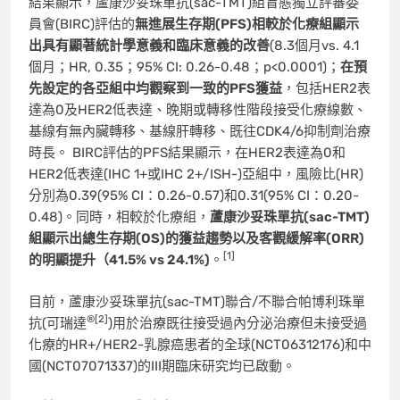
結果顯示，蘆康沙妥珠單抗(sac-TMT)組盲態獨立評審委
員會(BIRC)評估的
無進展生存期
(PFS)
相較於化療組顯示
出具有顯著統計學意義和臨床意義的改善
(8.3個月vs. 4.1
個月；HR, 0.35；95% CI: 0.26-0.48；p<0.0001)；
在預
先設定的各亞組中均觀察到一致的
PFS
獲益
，包括HER2表
達為0及HER2低表達、晚期或轉移性階段接受化療線數、
基線有無內臟轉移、基線肝轉移、既往CDK4/6抑制劑治療
時長。 BIRC評估的PFS結果顯示，在HER2表達為0和
HER2低表達(IHC 1+或IHC 2+/ISH-)亞組中，風險比(HR)
分別為0.39(95% CI：0.26-0.57)和0.31(95% CI：0.20-
0.48)。同時，相較於化療組，
蘆康沙妥珠單抗(sac-TMT)
組顯示出總生存期(OS)的獲益趨勢以及客觀緩解率(ORR)
[1]
的明顯提升（41.5% vs 24.1%)
。
目前，蘆康沙妥珠單抗(sac-TMT)聯合/不聯合帕博利珠單
®[2]
抗(可瑞達
)用於治療既往接受過內分泌治療但未接受過
化療的HR+/HER2-乳腺癌患者的全球(NCT06312176)和中
國(NCT07071337)的III期臨床研究均已啟動。