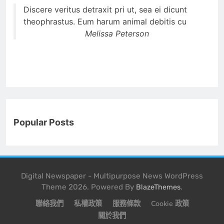
Discere veritus detraxit pri ut, sea ei dicunt
theophrastus. Eum harum animal debitis cu
Melissa Peterson
Popular Posts
Digital Newspaper - Multipurpose News WordPress
Theme 2026. Powered By
.
BlazeThemes
聯絡我們
私權政策
服務條款
Cookie 政策
關於我們