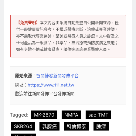
【免責聲明】
本文內容由系統自動彙整自公開新聞來源，僅
供一般健康資訊參考，不構成醫療診斷、治療或專業建議，
亦不能取代專業醫師、藥師或醫療人員之診療。文中提及之
任何產品為一般食品，非藥品，無治療或預防疾病之效能；
如有身體不適或健康疑慮，請儘速諮詢專業醫療人員。
原始來源
：
智聞捷發新聞發佈平台
網址：
https://www.111.net.tw
歡迎前往新聞發佈平台發佈新聞
Tagged:
MK-2870
NMPA
sac-TMT
SKB264
乳腺癌
科倫博泰
腫瘤