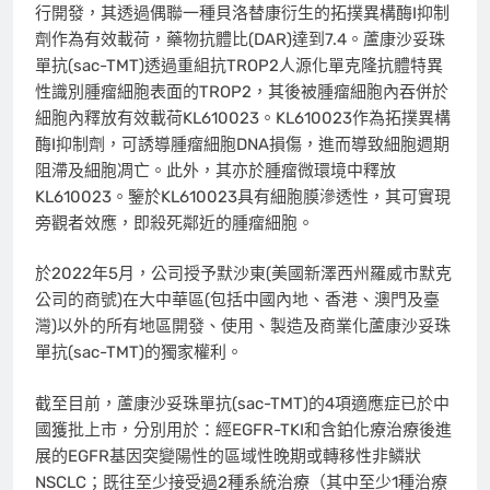
行開發，其透過偶聯一種貝洛替康衍生的拓撲異構酶I抑制
劑作為有效載荷，藥物抗體比(DAR)達到7.4。蘆康沙妥珠
單抗(sac-TMT)透過重組抗TROP2人源化單克隆抗體特異
性識別腫瘤細胞表面的TROP2，其後被腫瘤細胞內吞併於
細胞內釋放有效載荷KL610023。KL610023作為拓撲異構
酶I抑制劑，可誘導腫瘤細胞DNA損傷，進而導致細胞週期
阻滯及細胞凋亡。此外，其亦於腫瘤微環境中釋放
KL610023。鑒於KL610023具有細胞膜滲透性，其可實現
旁觀者效應，即殺死鄰近的腫瘤細胞。
於2022年5月，公司授予默沙東(美國新澤西州羅威市默克
公司的商號)在大中華區(包括中國內地、香港、澳門及臺
灣)以外的所有地區開發、使用、製造及商業化蘆康沙妥珠
單抗(sac-TMT)的獨家權利。
截至目前，蘆康沙妥珠單抗(sac-TMT)的4項適應症已於中
國獲批上市，分別用於：經EGFR-TKI和含鉑化療治療後進
展的EGFR基因突變陽性的區域性晚期或轉移性非鱗狀
NSCLC；既往至少接受過2種系統治療（其中至少1種治療