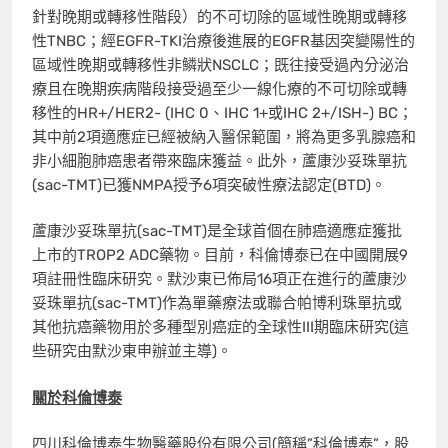
針對晚期或轉移性階段）的不可切除的區域性晚期或轉移
性TNBC；經EGFR-TKI治療後進展的EGFR基因突變陽性的
區域性晚期或轉移性非鱗狀NSCLC；既往接受過內分泌治
療且在晚期疾病階段接受過至少一線化療的不可切除或轉
移性的HR+/HER2- (IHC 0、IHC 1+或IHC 2+/ISH-) BC；
其中前2項適應症已經被納入醫保範圍，將為更多乳腺癌和
非小細胞肺癌患者帶來臨床獲益。此外，蘆康沙妥珠單抗
(sac-TMT)已獲NMPA授予6項突破性療法認定(BTD)。
蘆康沙妥珠單抗(sac-TMT)是全球首個在肺癌適應症獲批
上市的TROP2 ADC藥物。目前，科倫博泰已在中國開展9
項註冊性臨床研究。默沙東已佈局16項正在進行的蘆康沙
妥珠單抗(sac-TMT)作為單藥療法或聯合帕博利珠單抗或
其他抗癌藥物用於多種型別癌症的全球性III期臨床研究(這
些研究由默沙東申辦並主導)。
關於科倫博泰
四川科倫博泰生物醫藥股份有限公司(簡稱”科倫博泰”，股