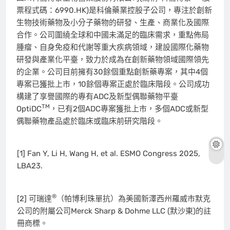
票程式碼：6990.HK)是科倫藥業控股子公司，專注於創新
生物技術藥物及小分子藥物的研發、生產、商業化及國際
合作。公司圍繞全球和中國未滿足的臨床需求，重點佈局
腫瘤、自身免疫和代謝等重大疾病領域，建設國際化藥物
研發與產業化平臺，致力於成為在創新藥物領域國際領先
的企業。公司目前擁有30餘個重點創新藥專案，其中4個
專案已獲批上市，10餘個專案正處於臨床階段。公司成功
構建了享譽國際的專有ADC及新型偶聯藥物平臺
TM
OptiDC
，已有2個ADC專案獲批上市，多個ADC或新型
偶聯藥物產品處於臨床或臨床前研究階段。
[1] Fan Y, Li H, Wang H, et al. ESMO Congress 2025,
LBA23.
®
[2] 可瑞達
（帕博利珠單抗）為美國新澤西州羅威市默克
公司的附屬公司Merck Sharp & Dohme LLC (默沙東)的註
冊商標。