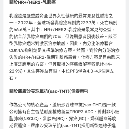
關於
HR+/HER2-
乳腺癌
乳腺癌是嚴重威脅全世界女性健康的最常見惡性腫瘤之
一。2022年，全球新發乳腺癌病例約229.7萬，死亡病例
約66.6萬。其中，HR+/HER2-乳腺癌是最常見的亞型，
約佔全部乳腺癌病例的70%，但晚期患者預後較差。該亞
型乳腺癌通常對激素治療敏感，因此，內分泌治療聯合
CDK4/6抑制劑是其標準治療方案。然而，對於內分泌治療
失敗的HR+/HER2-晚期乳腺癌患者，化療方案是目前臨床
上廣泛應用的方案，但其取得的客觀緩解率較低(約14-
22.9%)，且生存獲益有限，中位PFS僅為4.0-4.9個月左
右。
®
關於蘆康沙妥珠單抗
(sac-TMT)(
佳泰萊
)
作為公司的核心產品，蘆康沙妥珠單抗(sac-TMT)是一款
公司擁有自主智慧財產權的新型TROP2 ADC，針對非小細
胞肺癌(NSCLC)、乳腺癌(BC)、胃癌(GC)、婦科腫瘤等晚
期實體瘤。蘆康沙妥珠單抗(sac-TMT)採用新型連線子進