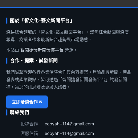
關於「智文化-藝文新聞平台」
深耕綜合領域的「智文化-藝文新聞平台」，聚焦綜合新聞與深度
報導，為讀者帶來最新綜合趨勢與市場動態。
本站由
智聞捷發新聞發佈平台
營運。
合作・提案・試發新聞
我們誠摯歡迎各行各業洽談合作與內容提案。無論品牌新聞、產品
發表或產業觀點，皆可透過「智聞捷發新聞發佈平台」試發新聞
稿，讓您的訊息觸及更廣大讀者。
立即洽談合作 ✉
聯絡我們
投稿合作
ecoyah+114@gmail.com
客服信箱
ecoyah+114@gmail.com