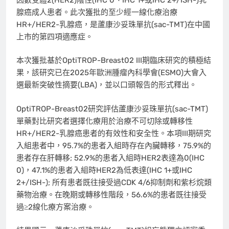
腺癌成人患者。此次獲批的至少經一線化療治療
HR+/HER2-乳腺癌，是蘆康沙妥珠單抗(sac-TMT)在中國
上市的第四項適應症。
本次獲批基於OptiTROP-Breast02 III期臨床研究的積極結
果，該研究已在2025年歐洲腫瘤內
科學會(ESMO)大會入
選
最新突破性摘要(LBA)，並以口頭報告的形式釋出。
OptiTROP-Breast02研究評估蘆康沙妥珠單抗(sac-TMT)
單藥對比研究者選擇化療用於治療不可切除或轉移性
HR+/HER2-乳腺癌患者的有效性和安全性。本項III期研究
入組患者中，95.7%的患者入組時存在內臟轉移，75.9%的
患者存在肝轉移; 52.9%的患者入組時HER2表達為0(IHC
0)，47.1%的患者入組時HER2為低表達(IHC 1+或IHC
2+/ISH-); 所有患者既往接受過CDK 4/6抑制劑和紫杉烷類
藥物治療。在晚期或轉移性階段，56.6%的患者既往接受
過≥2線化療方案治療。