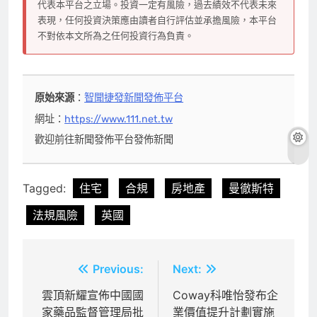
代表本平台之立場。投資一定有風險，過去績效不代表未來
表現，任何投資決策應由讀者自行評估並承擔風險，本平台
不對依本文所為之任何投資行為負責。
原始來源
：
智聞捷發新聞發佈平台
網址：
https://www.111.net.tw
歡迎前往新聞發佈平台發佈新聞
Tagged:
住宅
合規
房地產
曼徹斯特
法規風險
英國
文
Previous:
Next:
章
雲頂新耀宣佈中國國
Coway科唯怡發布企
家藥品監督管理局批
業價值提升計劃實施