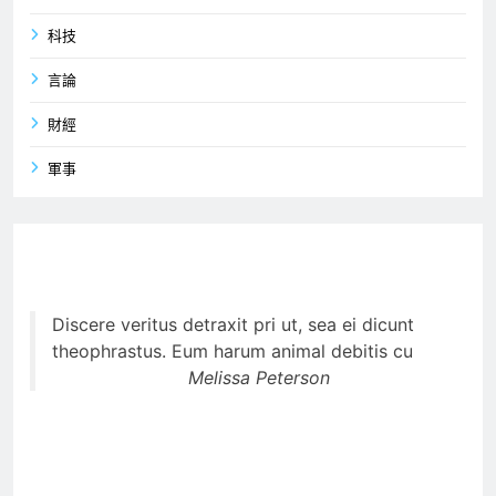
科技
言論
財經
軍事
Discere veritus detraxit pri ut, sea ei dicunt
theophrastus. Eum harum animal debitis cu
Melissa Peterson