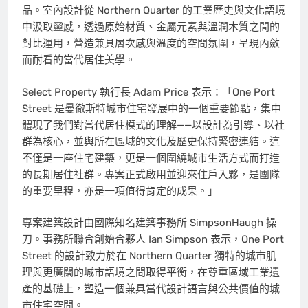
品。室內設計從 Northern Quarter 的工業歷史與文化語境
中汲取靈感，透過原始材質、金屬元素與溫潤木質之間的
對比運用，營造兼具層次感與溫度的空間氛圍，呈現內斂
而耐看的當代居住美學。
Select Property 執行長 Adam Price 表示：「One Port
Street 是曼徹斯特城市住宅發展中的一個重要節點，集中
體現了我們對當代居住模式的理解——以設計為引導、以社
群為核心，並與所在區域的文化及歷史保持緊密連結。這
不僅是一座住宅建築，更是一個圍繞城市生活方式而打造
的長期居住社群。專案正式啟用並迎來住戶入夥，是團隊
的重要里程，亦是一項值得肯定的成果。」
專案建築設計由國際知名建築事務所 SimpsonHaugh 操
刀。事務所聯合創始合夥人 Ian Simpson 表示，One Port
Street 的設計致力於在 Northern Quarter 獨特的城市肌
理與更廣闊的城市語境之間取得平衡，在尊重區域工業遺
產的基礎上，塑造一個兼具當代設計語言與公共價值的城
市住宅空間。