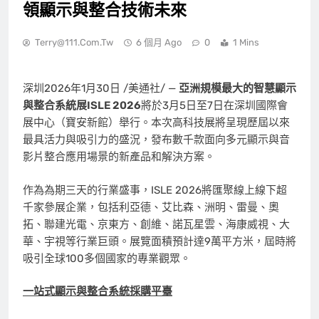
領顯示與整合技術未來
Terry@111.com.tw
6 個月 Ago
0
1 Mins
深圳
2026年1月30日
/美通社/ —
亞洲規模最大的智慧顯示
與整合系統展ISLE 2026
將於3月5日至7日在深圳國際會
展中心（寶安新館）舉行。本次高科技展將呈現歷屆以來
最具活力與吸引力的盛況，發布數千款面向多元顯示與音
影片整合應用場景的新產品和解決方案。
作為為期三天的行業盛事，ISLE 2026將匯聚線上線下超
千家參展企業，包括利亞德、艾比森、洲明、雷曼、奧
拓、聯建光電、京東方、創維、諾瓦星雲、海康威視、大
華、宇視等行業巨頭。展覽面積預計達9萬平方米，屆時將
吸引全球100多個國家的專業觀眾。
一站式顯示與整合系統採購平臺