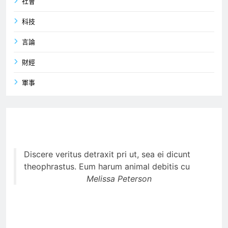
社會
科技
言論
財經
軍事
Discere veritus detraxit pri ut, sea ei dicunt
theophrastus. Eum harum animal debitis cu
Melissa Peterson