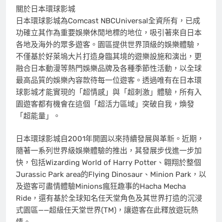
關於日本環球影城
日本環球影城為Comcast NBCUniversal全資所有，已成
功確立其作為重要娛樂休閒地標的地位，吸引著來自日本
各地及海外的眾多遊客。園區提供世界頂級的娛樂體驗，
不僅基於好萊塢大片打造身臨其境的遊樂設施和演出，更
融合日本動漫等熱門娛樂品牌及各種季節性活動，以全球
最高品質的娛樂內容款待每一位遊客。透過唯有在日本環
球影城才能實現的「超情感」與「超刺激」體驗，所有入
園遊客都有機會在這個「超活力區域」突破自我，煥發
「超能量」。
日本環球影城自2001年開園以來持續發展與革新。近期，
隨著一系列世界級娛樂體驗的推出，其發展步伐進一步加
快，包括Wizarding World of Harry Potter、翱翔於整個
Jurassic Park area的Flying Dinosaur、Minion Park，以
及遊客可盡情體驗Minions瘋狂趣事的Hacha Mecha
Ride，還有基於全球知名任天堂角色及其世界打造的沉浸
式園區——超級任天堂世界(TM)，讓遊客在此釋放遊玩熱