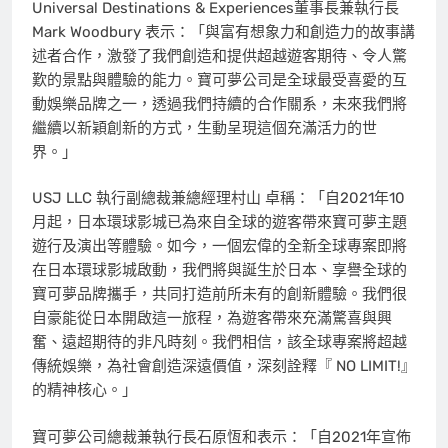
Universal Destinations & Experiences董事長兼執行長
Mark Woodbury 表示：「與富有想象力和創造力的故事講
述者合作，激發了我們創造和提供超越遊客期待、令人驚
歎的景點與體驗的能力。寶可夢公司是全球最受喜愛的互
動娛樂品牌之一，透過我們持續的合作關系，未來我們將
繼續以新穎創新的方式，生動呈現這個充滿活力的世
界。」
USJ LLC 執行副總裁兼總經理村山 卓稱：「自2021年10
月起，日本環球影城已為來自全球的遊客帶來寶可夢主題
遊行及演出等體驗。如今，一個宏偉的全新全球專案即將
在日本環球影城啟動，我們將與誕生於日本、享譽全球的
寶可夢品牌攜手，共同打造前所未有的創新體驗。我們很
自豪能從日本開啟這一旅程，為遊客帶來充滿驚喜與興
奮、遠超期待的非凡時刻。我們相信，該全球專案將超越
傳統娛樂，為社會創造深遠價值，深刻詮釋
『
NO LIMIT!
』
的精神核心。」
寶可夢公司總裁兼執行長石原恆和表示：「自2021年宣佈