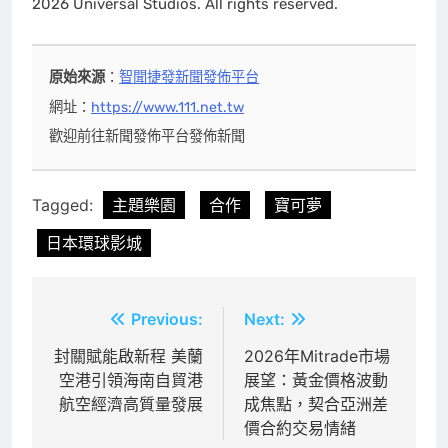
2026 Universal Studios. All rights reserved.
原始來源
：
智聞捷發新聞發佈平台
網址：
https://www.111.net.tw
歡迎前往新聞發佈平台發佈新聞
Tagged:
主題樂園
合作
寶可夢
日本環球影城
文
Previous:
Next:
章
封關賦能啟新程 美蘭
2026年Mitrade市場
空港引領海南自貿港
展望：黃金價格波動
導
航空經濟高質量發展
成焦點，契合亞洲差
覽
價合約交易情緒