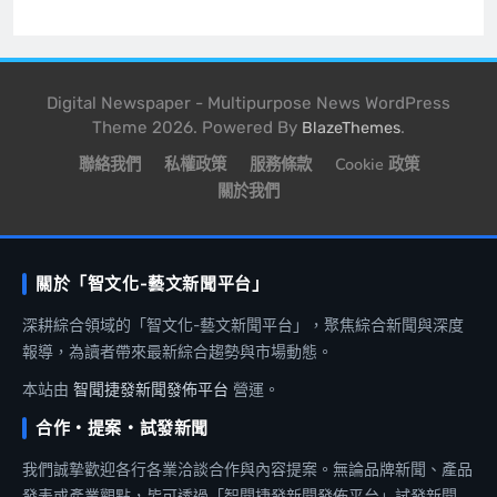
Digital Newspaper - Multipurpose News WordPress
Theme 2026. Powered By
.
BlazeThemes
聯絡我們
私權政策
服務條款
Cookie 政策
關於我們
關於「智文化-藝文新聞平台」
深耕綜合領域的「智文化-藝文新聞平台」，聚焦綜合新聞與深度
報導，為讀者帶來最新綜合趨勢與市場動態。
本站由
智聞捷發新聞發佈平台
營運。
合作・提案・試發新聞
我們誠摯歡迎各行各業洽談合作與內容提案。無論品牌新聞、產品
發表或產業觀點，皆可透過「智聞捷發新聞發佈平台」試發新聞