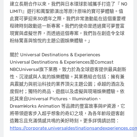
建立長期合作以來，我們與日本環球影城攜手打造了『 NO
LIMIT!』遊行和萬聖節演出等原汁原味的寶可夢體驗。值
此寶可夢迎來30週年之際，我們非常激動能在這個重要裡
程碑時刻啟動這一新專案。我們的使命是透過寶可夢豐富
現實與虛擬世界，而透過這個專案，我們旨在創造令全球
粉絲驚喜與愉悅的主題公園娛樂體驗。」
關於 Universal Destinations & Experiences
Universal Destinations & Experiences是Comcast
NBCUniversal旗下業務，致力於為全球遊客提供最具創新
性、沉浸感與人氣的娛樂體驗。其業務組合包括：擁有兼
具震撼力與前沿科技的業界頂尖主題公園；卓越的酒店及
度假村；獨特的商品、遊戲以及虛擬與現場娛樂體驗。依
託其來自Universal Pictures、Illumination、
DreamWorks Animation 等品牌的豐富故事與IP資源，它
將帶領遊客步入超乎想象的奇幻之境，為各年齡段遊客創
造難忘且充滿情感共鳴的美好時刻。更多詳情請訪問：
https://corporate.universaldestinationsandexperiences.co