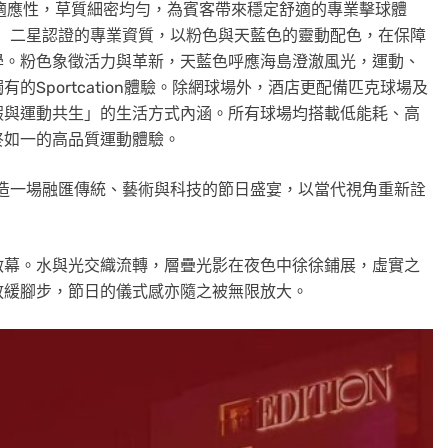
適應性，草質細密均勻，為賓客帶來穩定舒適的專業擊球體
F）二星認證的專業資質，以粉色與天藍色的靈動配色，在保障
學。粉色象徵活力與革新，天藍色呼應海島澄澈風光，運動、
Sportcation體驗。除網球場外，酒店更配備匹克球場及
假與運動共生」的生活方式內涵。所有球場均搭載低能耗、高
終如一的高品質運動體驗。
打造一場融匯傳統、藝術與科技的節日盛宴，以當代視角重新詮
啟幕。水與光交織流轉，層疊光影在夜色中徐徐鋪展，虛實之
放緩腳步，節日的儀式感亦隨之被無限放大。