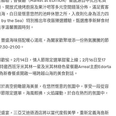
晉餐廳（Market at EDITION）靈感源自中式古老貨
房、開放式燒烤廚房及果汁吧等多元空間錯落分佈，滿足賓客
南海，白日是愜意悠然的池畔休憩之所，入夜則化身為活力四
 by the Sea）特別推出年夜飯臻選體驗，甄選應季新鮮食材
共享溫馨團圓時刻。
，豐盛海味搭配暖心湯底，為闔家歡聚增添一份熱氣騰騰的節
0–21:00。
愉。2月14日，情人節限定選單甜蜜上線；2月16日至17
邀西班牙米其林一星及米其林綠色星餐廳Arrea!主廚Edorta
，為新春餐桌開啟一場跨越山海的美食對話。
可於高空俯瞰碧海美景，在悠然愜意的氛圍中，享受一段從容
春節限定選單，海風輕拂，火焰躍動，於自在熱烈的氛圍中，
覺盛宴，三亞艾迪遜酒店將以當代度假美學，重新定義海島新