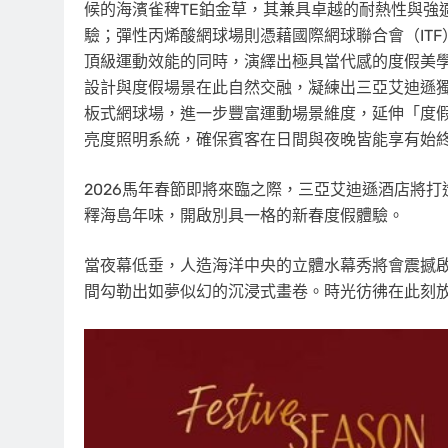
候的海濱雀稗TE鉑金草，其兼具卓越的耐熱性與強
驗；彈性丙烯酸網球場則憑藉國際網球聯合會（IT
頂級運動效能的同時，演繹出極具當代感的度假美
設計與度假場景在此自然交融，凝練出三亞艾迪遜獨有的
板式網球場，進一步豐富運動場景維度，延伸「度
亮度照明系統，確保賓客在日間與夜晚皆能享有始
2026馬年春節即將來臨之際，三亞艾迪遜酒店將
釋海島年味，開啟別具一格的新春度假體驗。
當夜幕低垂，人造海洋中央的立體水幕秀將會震撼
間勾勒出如夢似幻的沉浸式畫卷。時光彷彿在此刻