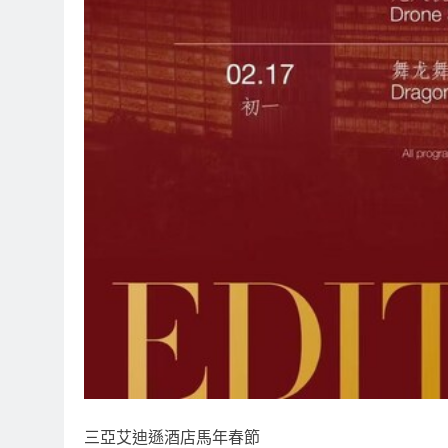
三亞艾迪遜酒店馬年春節