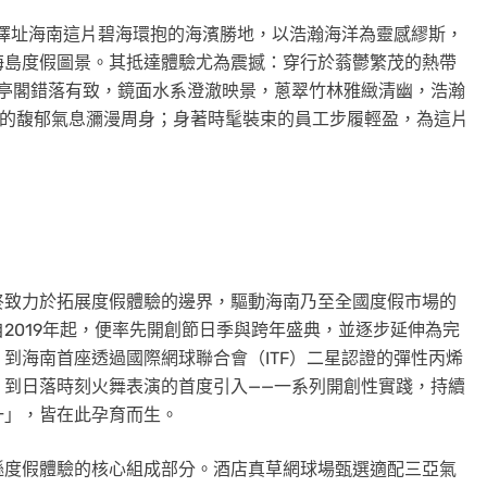
店，擇址海南這片碧海環抱的海濱勝地，以浩瀚海洋為靈感繆斯，
海島度假圖景。其抵達體驗尤為震撼：穿行於蓊鬱繁茂的熱帶
製亭閣錯落有致，鏡面水系澄澈映景，蔥翠竹林雅緻清幽，浩瀚
香氛的馥郁氣息瀰漫周身；身著時髦裝束的員工步履輕盈，為這片
終致力於拓展度假體驗的邊界，驅動海南乃至全國度假市場的
2019年起，便率先開創節日季與跨年盛典，並逐步延伸為完
到海南首座透過國際網球聯合會（ITF）二星認證的彈性丙烯
，到日落時刻火舞表演的首度引入——一系列開創性實踐，持續
一」，皆在此孕育而生。
遜度假體驗的核心組成部分。酒店真草網球場甄選適配三亞氣