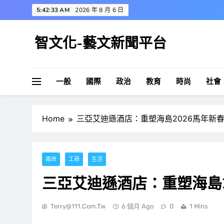
Skip
5:42:34 AM
2026 年 8 月 6 日
to
content
智文化-藝文新聞平台
一般
國際
政治
教育
時尚
社會
Home
三亞艾迪遜酒店：重塑海島2026馬年新
兩岸
工商
生活
三亞艾迪遜酒店：重塑海島2
Terry@111.com.tw
6 個月 Ago
0
1 Mins