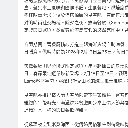
理的濃鬱風味巧妙融合，呈獻源自金巴蘭的地道美食體驗；
倉，彙集本土風味與國際珍饈，生食餐吧、烘焙廚
多樣味蕾需求；位於酒店頂層的星空吧，直面無垠
射的時尚社交場域。除夕之夜，鮮海餐廳（Xian Hai
定製節日選單，邀賓客於海島度假的悠然氛圍中，
春節期間，晉餐廳精心打造主題海鮮火鍋自助晚餐
日暖意。供應時間為2026年2月13日至23日，每日17:3
天鷺餐廳則以分段式限定選單，串聯起節日的浪漫與歡
日，春節限定選單煥新登場；2月18日至19日，餐廳特
Lamo客座掌勺，演繹巴斯克山地的純正風土風味
星空吧亦推出情人節與春節限定下午茶體驗，賓客
雅緻的午後時光。海灘燒烤餐廳同步奉上情人節與
詮釋別具一格的節日餐飲體驗。
從璀璨夜空到粼粼海面，從傳統民俗雅集到精緻味