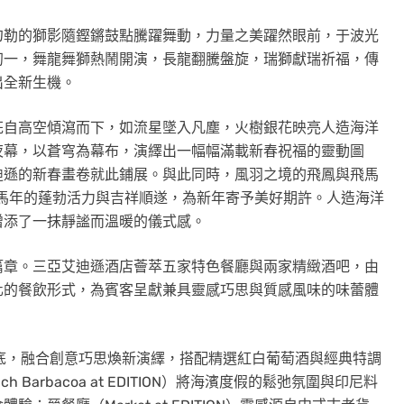
勾勒的獅影隨鏗鏘鼓點騰躍舞動，力量之美躍然眼前，于波光
初一，舞龍舞獅熱鬧開演，長龍翻騰盤旋，瑞獅獻瑞祈福，傳
出全新生機。
花自高空傾瀉而下，如流星墜入凡塵，火樹銀花映亮人造海洋
夜幕，以蒼穹為幕布，演繹出一幅幅滿載新春祝福的靈動圖
迪遜的新春畫卷就此鋪展。與此同時，風羽之境的飛鳳與飛馬
6馬年的蓬勃活力與吉祥順遂，為新年寄予美好期許。人造海洋
增添了一抹靜謐而溫暖的儀式感。
篇章。三亞艾迪遜酒店薈萃五家特色餐廳與兩家精緻酒吧，由
化的餐飲形式，為賓客呈獻兼具靈感巧思與質感風味的味蕾體
料理為基底，融合創意巧思煥新演繹，搭配精選紅白葡萄酒與經典特調
arbacoa at EDITION）將海濱度假的鬆弛氛圍與印尼料