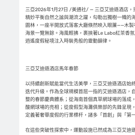
三亞
2026年1月27日
/美通社/ — 三亞艾迪遜酒
精妙平衡自然之謐與潮流之躍，勾勒出獨樹一幟的
園林，一座半開放式落客大廳倏然映入眼簾——木
海景一覽無餘。海風輕拂，裹挾著Le Labo紅茶
逍遙度假秘境注入時裝秀般的靈動韻律。
三亞艾迪遜酒店馬年春節
以持續創新賦能當代生活美學，三亞艾迪遜酒店始
迭代升級。作為全球規模首屈一指的艾迪遜酒店，自
整的春節慶典體系；從海南首個真草網球場的落成，
酸網球場的亮相；從度假型海灘俱樂部的先鋒呈現
定義著奢華度假的行業標杆，諸多「首創」與「第
在這些突破性探索中，運動設施已然成為三亞艾迪