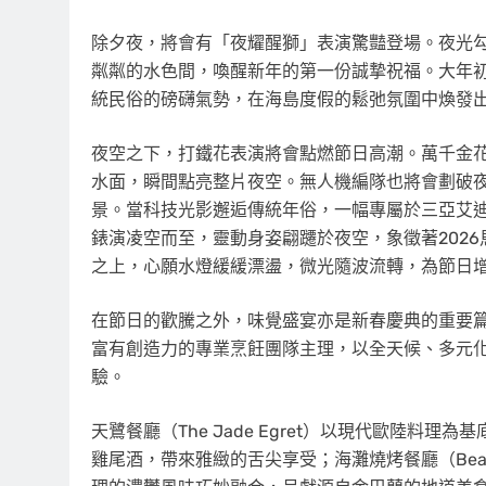
除夕夜，將會有「夜耀醒獅」表演驚豔登場。夜光
粼粼的水色間，喚醒新年的第一份誠摯祝福。大年
統民俗的磅礴氣勢，在海島度假的鬆弛氛圍中煥發
夜空之下，打鐵花表演將會點燃節日高潮。萬千金
水面，瞬間點亮整片夜空。無人機編隊也將會劃破
景。當科技光影邂逅傳統年俗，一幅專屬於三亞艾
錶演凌空而至，靈動身姿翩躚於夜空，象徵著202
之上，心願水燈緩緩漂盪，微光隨波流轉，為節日
在節日的歡騰之外，味覺盛宴亦是新春慶典的重要
富有創造力的專業烹飪團隊主理，以全天候、多元
驗。
天鷺餐廳（The Jade Egret）以現代歐陸
雞尾酒，帶來雅緻的舌尖享受；海灘燒烤餐廳（Beach B