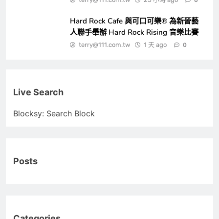
0
Hard Rock Cafe 與可口可樂® 為新晉藝
人聯手舉辦 Hard Rock Rising 音樂比賽
terry@111.com.tw
1 天 ago
0
Live Search
Blocksy: Search Block
Posts
Categories