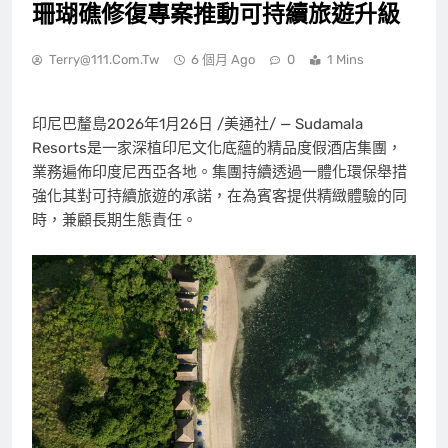
珊瑚礁修復專案推動可持續旅遊升級
Terry@111.com.tw
6 個月 Ago
0
1 Mins
印尼巴釐島
2026年1月26日
/美通社/ — Sudamala
Resorts是一家深植印尼文化底蘊的精品度假酒店集團，
業務遍佈印度尼西亞各地。集團持續透過一體化環保舉措
強化其對可持續旅遊的承諾，在為賓客提供精緻體驗的同
時，兼顧長期生態責任。