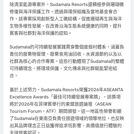
除清潔能源專案外，Sudamala Resorts還積極參與珊瑚礁
修復與海洋保護工作。透過與環保組織及當地基金會合
作，該專案採用創新型人工礁結構，促進珊瑚再生與海洋
生物多樣性發展，在改善沿海生態系統健康的同時，提升
賓客與社群對海洋保護的認知。
Sudamala的可持續發展實踐貫穿整個度假村體系，涵蓋負
責任的廢棄物管理、廢棄食用油回收、水資源節約以及以
社群為核心的合作專案。這些行動體現了Sudamala的整體
可持續理念，將環境保護、文化傳承與社群賦能緊密結
合。
基於上述努力，Sudamala Resorts榮獲2026年ASEANTA
Excellence Awards「最佳可持續發展專案獎」，該獎項
將於2026年在菲律賓舉行的東盟旅遊論壇（ASEAN
Tourism Forum，ATF）期間頒發。這一地區性榮譽彰顯
了Sudamala在東南亞負責任旅遊領域的領導地位，也反映
出其品牌理念正日益獲得追求低影響、高價值旅行體驗的
全球旅客認可。