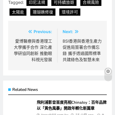
Tagged:
印尼法規
可持續旅遊
合規風險
太陽能
珊瑚礁修復
環境許可
文
Previous:
Next:
章
愛博醫療與香港理工
BSI香港與香港生產力
大學攜手合作 深化產
促進局簽署合作備忘
導
學研協同創新 推動眼
錄 攜手透過國際標準
覽
科視光發展
共建綠色及智慧未來
Related News
飛利浦影音首度亮相ChinaJoy：百年品牌
以「黃色風暴」開啟年輕化新篇章
terry@111.com.tw
23 小時 ago