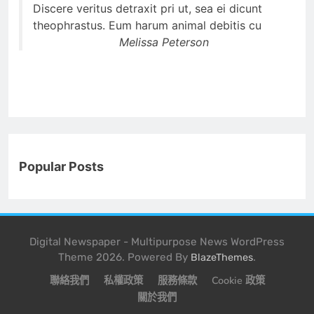
Discere veritus detraxit pri ut, sea ei dicunt
theophrastus. Eum harum animal debitis cu
Melissa Peterson
Popular Posts
Digital Newspaper - Multipurpose News WordPress
Theme 2026. Powered By
.
BlazeThemes
聯絡我們
私權政策
服務條款
Cookie 政策
關於我們