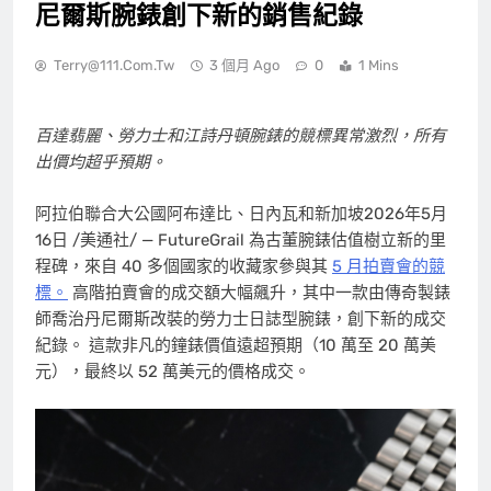
尼爾斯腕錶創下新的銷售紀錄
Terry@111.com.tw
3 個月 Ago
0
1 Mins
百達翡麗、勞力士和江詩丹頓腕錶的競標異常激烈，所有
出價均超乎預期。
阿拉伯聯合大公國阿布達比、日內瓦和新加坡
2026年5月
16日
/美通社/ — FutureGrail 為古董腕錶估值樹立新的里
程碑，來自 40 多個國家的收藏家參與其
5 月拍賣會的競
標。
高階拍賣會的成交額大幅飆升，其中一款由傳奇製錶
師喬治丹尼爾斯改裝的勞力士日誌型腕錶，創下新的成交
紀錄。 這款非凡的鐘錶價值遠超預期（10 萬至 20 萬美
元），最終以 52 萬美元的價格成交。