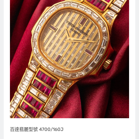
百達翡麗型號 4700/160J