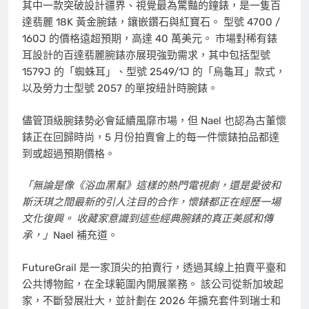
其中一款突破設計疆界、視覺最為驚豔的鐘錶，是一隻百
達翡麗 18K 黃金腕錶，鑲嵌鑽石與紅寶石。 型號 4700 /
160J 的價格遠超預期，高達 40 萬美元。 市場對稀有錶
耳設計的百達翡麗腕錶亦展現強勁需求，其中包括型號
1579J 的「蜘蛛耳」、型號 2549/1J 的「烏龜耳」款式，
以及勞力士型號 2057 的單按紐計時腕錶。
儘管頂級腕錶勢必會延續風靡市場，但 Nael 也認為古董懷
錶正在回歸時尚，5 月份拍賣會上的每一件懷錶拍品都達
到或超過預期價格。
「無論是像《浴血黑幫》這樣的熱門電視劇，還是愛彼和
斯沃琪之間最新的引人注目的合作，懷錶都正在經歷一場
文化復興。 收藏家意識到這些經典腕錶的真正美感和傳
承，」
Nael 補充道。
FutureGrail 是一家頂尖的拍賣行，透過其線上拍賣平臺和
公共博物館，在全球範圍內開展業務。 該公司從新加坡起
家，不斷發展壯大，並計劃在 2026 年擴充套件到瑞士和