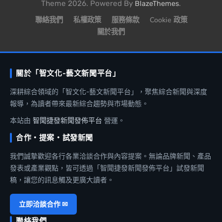
Theme 2026. Powered By
.
BlazeThemes
聯絡我們
私權政策
服務條款
Cookie 政策
關於我們
關於「智文化-藝文新聞平台」
深耕綜合領域的「智文化-藝文新聞平台」，聚焦綜合新聞與深度
報導，為讀者帶來最新綜合趨勢與市場動態。
本站由
智聞捷發新聞發佈平台
營運。
合作・提案・試發新聞
我們誠摯歡迎各行各業洽談合作與內容提案。無論品牌新聞、產品
發表或產業觀點，皆可透過「智聞捷發新聞發佈平台」試發新聞
稿，讓您的訊息觸及更廣大讀者。
立即洽談合作 ✉
聯絡我們