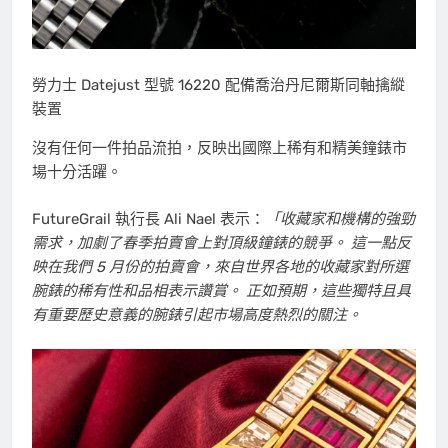
勞力士 Datejust 型號 16220 配備喬治丹尼爾斯同軸擒縱
裝置
沒有任何一件拍品流拍，反映出國際上稀有和精美鐘錶市
場十分活躍。
FutureGrail 執行長 Ali Nael 表示：
「收藏家和機構的強勁
需求，加劇了春季拍賣會上對頂級鐘錶的競爭。 這一點反
映在我們 5 月份的拍賣會，來自世界各地的收藏家對所選
腕錶的稀有性和品相表示讚賞。 正如預期，這些獨特且具
有重要歷史意義的腕錶引起市場高度熱烈的關注。