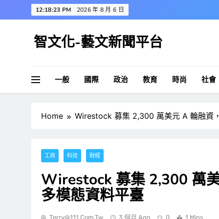
Skip
12:18:24 PM
2026 年 8 月 6 日
to
content
智文化-藝文新聞平台
一般
國際
政治
教育
時尚
社會
Home
Wirestock 募集 2,300 萬美元 A
工商
科技
財經
Wirestock 募集 2,3
多模態資料平臺
Terry@111.com.tw
3 個月 Ago
0
1 Mins