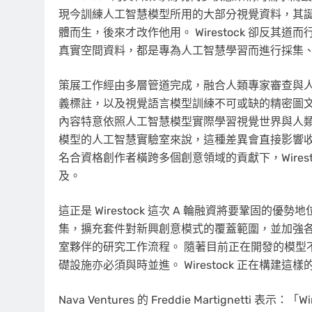
現今訓練人工智慧模型所用的大部分視覺資料，其誕
體而生，後來才改作他用。 Wirestock 卻反其
真實空間資料，都是專為人工智慧學習而進行採集
策展工作經由多層管道完成，融合人類專家審查與
義標註，以及視覺語言模型訓練不可或缺的精密圖文
內容特意依照人工智慧模型實際學習視覺世界與人類
模型的人工智慧實驗室來說，這種差異會直接影響收斂
名合資格創作者橫跨多個創意領域的貢獻下，Wires
及。
這正是 Wirestock 這次 A 輪融資將要鞏固
集，擴充套件對新興創意模式的覆蓋範圍，並加強各類整
室夥伴的研究工作流程。 隨著目前正在開發的模型
礎設施亦必須與時並進。 Wirestock 正在構建這
Nava Ventures 的 Freddie Martignet