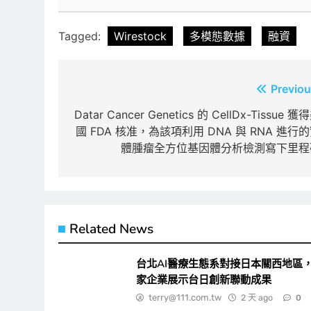
Tagged:
Wirestock
多模態數據
融資
文
Previou
章
Datar Cancer Genetics 的 CellDx-Tissue 獲
國 FDA 核准，為該項利用 DNA 與 RNA 進行
導
體腫瘤全方位基因體分析檢測寫下里程
覽
Related News
台北AI醫療生態系對接日本關西地區，
家企業展示台日創新聯動成果
terry@111.com.tw
2 天 ago
0