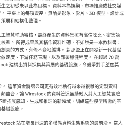
生之初從未以此為目標。 資料本為娛樂、市場推廣或社交媒
道而行。 平臺上的每項資產，無論是影象、影片、3D 模型、設計或
、策展和結構化整理。
人工智慧輔助審核，最終產生的資料集擁有高信噪比、密集語
校準。 所得成果與其稱作資料堆砌，不如說是一本教科書：
創意的方式，有條不紊地編排。 對那些正在開發新一代基礎
速度、下游任務表現，以及部署穩健程度。 在超過 70 萬
tock 建構出資料採集與策展的基礎設施，令競爭對手望塵莫
的優勢地位。 這筆資金將讓公司更有效地執行越來越複雜的定製資料
合，讓 Wirestock 的資料管道無縫融入其人工智慧實驗
不斷拓展感知、生成和推理的新領域，訓練這些模型所需的基
樣的基礎設施。
ti 表示：「Wirestock 站在增長迅速的多模態資料生態系統的最前沿。 當人