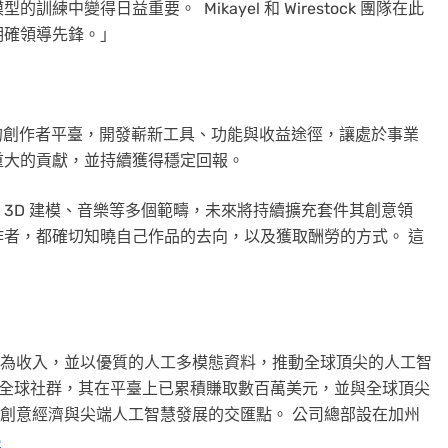
中變得日益重要。 Mikayel 和 Wirestock 團隊在此
明確領導先鋒。」
ck 的創作者平臺，開發嶄新工具、功能與收益途徑，讓處於事業
重大的貢獻，並持續獲得穩定回報。
3D 建模、音樂等多個範疇，未來將持續擴充套件其創意領
每位創作者，都確切知曉自己作品的去向，以及獲取酬勞的方式。 這
能轉化為收入，並以優質的人工多模態資料，推動全球頂尖的人工智
名創作者的全球社群，其在平臺上已累積賺取數百萬美元，並與全球頂尖
正處於創意經濟與尖端人工智慧發展的交匯點。 公司總部設在加州
o