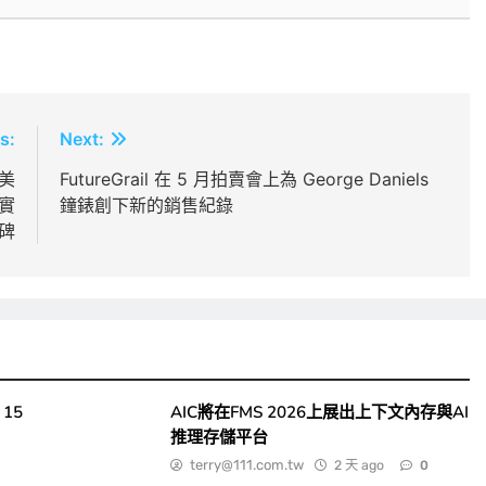
s:
Next:
得美
FutureGrail 在 5 月拍賣會上為 George Daniels
的實
鐘錶創下新的銷售紀錄
碑
15
AIC將在FMS 2026上展出上下文內存與AI
推理存儲平台
terry@111.com.tw
2 天 ago
0