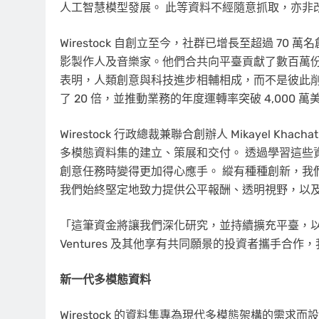
人工智慧模型發展。 此等資料不經隨意抓取，亦非
Wirestock 自創立至今，社群已增長至超過 7
影製作人及音樂家。他們合共向平臺貢獻了數百萬份
表明，人類創意與科技進步相輔相成，而不是彼此削
了 20 倍，並推動業務的年度運轉率突破 4,000 萬
Wirestock 行政總裁兼聯合創辦人 Mikayel Kha
多模態資料集的建立、策展和交付。 透過學習這些
創意任務時變得更加得心應手。 縱有種種創新，我們始終
我們始終堅定地致力提供公平報酬、透明視野，以
「這筆資金將讓我們深化研究，並持續擴充平臺，以應
Ventures 及其他享有共同願景的投資者攜手合
新一代多模態資料
Wirestock 的資料集專為現代多模態架構的需