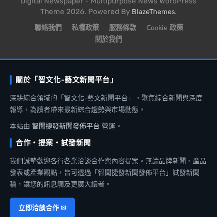
Digital Newspaper - Multipurpose News WordPress
Theme 2026. Powered By
.
BlazeThemes
聯絡我們
私權政策
服務條款
Cookie 政策
關於我們
關於「智文化-藝文新聞平台」
深耕綜合領域的「智文化-藝文新聞平台」，聚焦綜合新聞與深度
報導，為讀者帶來最新綜合趨勢與市場動態。
本站由
智聞捷發新聞發佈平台
營運。
合作・提案・試發新聞
我們誠摯歡迎各行各業洽談合作與內容提案。無論品牌新聞、產品
發表或產業觀點，皆可透過「智聞捷發新聞發佈平台」試發新聞
稿，讓您的訊息觸及更廣大讀者。
立即洽談合作 ✉