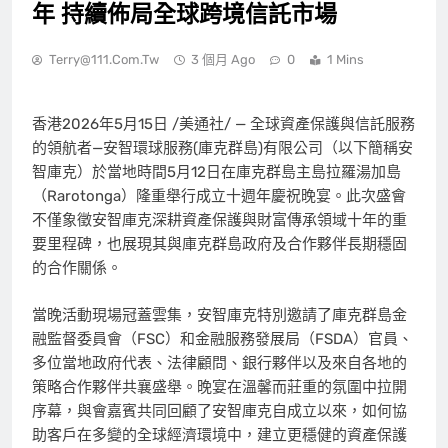
年 持續佈局全球跨境信託市場
Terry@111.com.tw
3 個月 Ago
0
1 Mins
香港
2026年5月15日
/美通社/ — 全球資產保護與信託服務
的領航者—安智環球服務(庫克群島)有限公司（以下簡稱安
智庫克）於當地時間5月12日在庫克群島主島拉羅湯加島
（Rarotonga）隆重舉行成立十週年慶祝晚宴。此次盛會
不僅象徵安智庫克深耕資產保護與財富傳承領域十年的重
要里程碑，也展現其與庫克群島政府及合作夥伴長期穩固
的合作關係。
當晚活動現場冠蓋雲集，安智庫克特別邀請了庫克群島金
融監督委員會（FSC）和金融服務發展局（FSDA）官員、
多位當地政府代表、法律顧問、銀行夥伴以及來自各地的
策略合作夥伴共襄盛舉。晚宴在溫馨而莊重的氛圍中拉開
序幕，與會嘉賓共同回顧了安智庫克自成立以來，如何協
助客戶在多變的全球經濟環境中，建立更穩健的資產保護