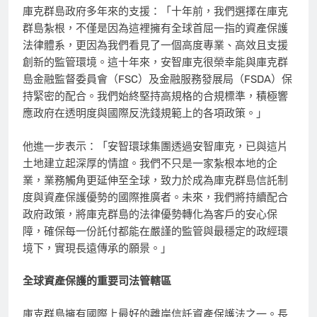
庫克群島政府多年來的支援：「十年前，我們選擇在庫克
群島紮根，不僅是因為這裡擁有全球首屈一指的資產保護
法律體系，更因為我們看見了一個高度專業、高效且支援
創新的監管環境。這十年來，安智庫克很榮幸能與庫克群
島金融監督委員會（FSC）及金融服務發展局（FSDA）保
持緊密的配合。我們始終堅持高規格的合規標準，積極響
應政府在透明度與國際反洗錢規範上的各項政策。」
他進一步表示：「安智環球集團透過安智庫克，已與這片
土地建立起深厚的情誼。我們不只是一家紮根本地的企
業，業務觸角更延伸至全球，致力於成為庫克群島信託制
度與資產保護優勢的國際推廣者。未來，我們將持續配合
政府政策，將庫克群島的法律優勢轉化為客戶的安心保
障，確保每一份託付都能在嚴謹的監管與最穩定的政經環
境下，實現長遠傳承的願景。」
全球資產保護的重要司法管轄區
庫克群島擁有國際上最好的離岸信託資產保護法之一。長