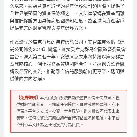
久以來，憑藉著無可取代的資產保護法引領國際，提供了
全世界最堅固的資產保險櫃之一，其法律架構在資產隔離
與信託保護方面具備高度國際知名度，為全球高資產客戶
提供完善的財富管理與資產保護方案。
作為設立於庫克群島的持牌信託公司，安智庫克依循《信
託公司條例2014》營運，並接受庫克群島金融監督委員會
監管。邁入第二個十年，安智庫克未來將持續以庫克群島
為戰略核心，深化服務品質與國際合作，並透過與監管機
構及業界的交流，推動離岸信託服務朝向更專業、透明與
穩健的方向發展。
【免責聲明】
本文內容由系統自動彙整自公開新聞來源，僅
供財經資訊參考，不構成任何投資、理財或財務建議，亦不
代表本平台之立場。投資一定有風險，過去績效不代表未來
表現，任何投資決策應由讀者自行評估並承擔風險，本平台
不對依本文所為之任何投資行為負責。