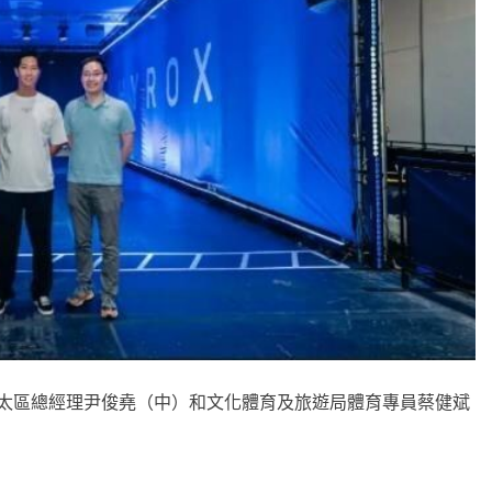
 亞太區總經理尹俊堯（中）和文化體育及旅遊局體育專員蔡健斌