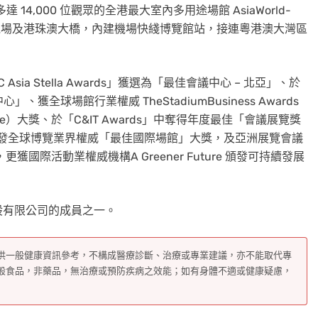
4,000 位觀眾的全港最大室內多用途場館 AsiaWorld-
際機場及港珠澳大橋，內建機場快綫博覽館站，接連粵港澳大灣區
a Stella Awards」獲選為「最佳會議中心 – 北亞」、於
全球場館行業權威 TheStadiumBusiness Awards
ence）大獎、於「C&IT Awards」中奪得年度最佳「會議展覽獎
ward頒發全球博覽業界權威「最佳國際場館」大獎，及亞洲展覽會議
國際活動業權威機構A Greener Future 頒發可持續發展
股有限公司的成員之一。
供一般健康資訊參考，不構成醫療診斷、治療或專業建議，亦不能取代專
般食品，非藥品，無治療或預防疾病之效能；如有身體不適或健康疑慮，