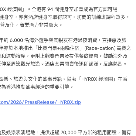
ROX 經濟圈」。全港有 94 間健身室加盟成為官方認可場
 10 間連鎖健身室，亦有酒店健身室取得認可。坊間的訓練班課程眾多，
高速普及化，商業潛力非常龐大。
年約 6,000 名海外選手與其親友在港過夜消費，直接惠及旅
於本地推出「比賽門票+兩晚住宿」(Race-cation) 競賽之
餐和運動按摩，更附上觀賽門票及提供餐飲優惠，鼓勵海外及
延伸至周邊觀光旅遊。酒店套票開賣後迅即額滿，反應熱烈。
娛樂、旅遊與文化的盛事典範。隨著「HYROX 經濟圈」在香
成為香港推動盛事經濟的重要引擎。
.com/2026/PressRelease/HYROX.zip
娛樂表演場地，提供超過 70,000 平方米的租用面積，備有