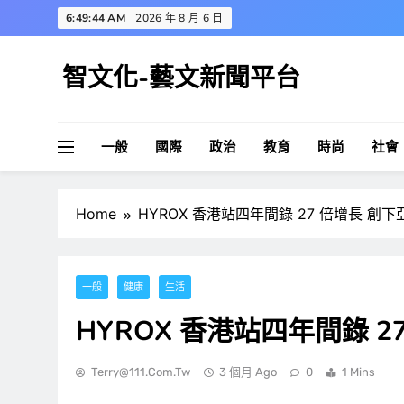
Skip
6:49:45 AM
2026 年 8 月 6 日
to
content
智文化-藝文新聞平台
一般
國際
政治
教育
時尚
社會
Home
HYROX 香港站四年間錄 27 倍增長 創
一般
健康
生活
HYROX 香港站四年間錄 
Terry@111.com.tw
3 個月 Ago
0
1 Mins