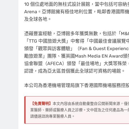
10 個位處地面的無柱式設計展館，當中包括可容納多達 1
Arena。亞博館擁有極佳地利位置，毗鄰香港國
及全球各地。
憑藉豐富經驗，亞博館多年獲獎無數，包括於「M&C Asi
「TTG 中國旅遊大獎」中奪得「中國最佳會議展覽中心」、獲
頒發「觀眾與訪客體驗」（Fan & Guest Experi
勵旅遊業」團隊、獲英國Mash Media EN A
協會聯盟（AFECA）頒發「最佳場地」大獎等殊榮，更獲
認證，成為亞太區首個獲此全球認可資格的場館。
本公司為香港機場管理局旗下香港國際機場服務控
【免責聲明】
本文內容由系統自動彙整自公開新聞來源，僅
業醫師、藥師或醫療人員之診療。文中提及之任何產品為一
請儘速諮詢專業醫療人員。