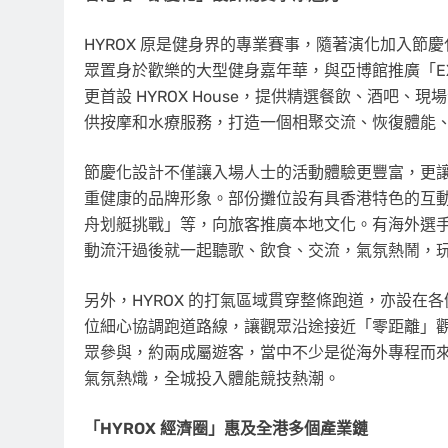
HYROX 原是健身界的專業賽事，隨著演化加入
眾置身於歡樂的大型健身嘉年華，與亞博館推廣「EXP
更首設 HYROX House，提供精選餐飲、酒吧、
供按摩和水療服務，打造一個相聚交流、恢復體能
節慶化設計不僅讓入場人士的活動體驗更豐富，更
重健康的品牌形象。部份攤位設有具香港特色的互
舟划艇挑戰」等，向旅客推廣本地文化。有海外選
動流汗過後就一起聽歌、飲食、交流，氣氛熱鬧，
另外，HYROX 的打氣區域貫穿整條跑道，亦設
位細心協調跑道路線，讓觀眾沿途接近「零距離」觀
眾參與，約兩成屬遊客，當中不少是從海外專程而
氣氛熱熾，全城投入體能競技熱潮。
「HYROX 經濟圈」惠及全港多個產業鏈