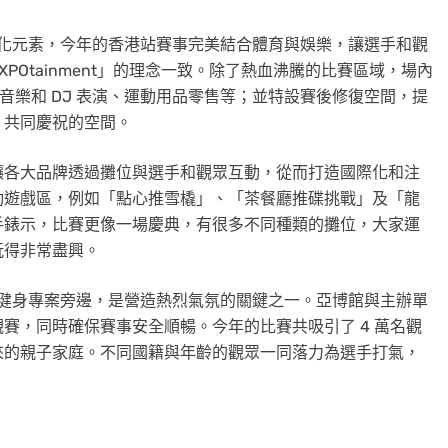
節慶化元素，今年的香港站賽事完美結合體育與娛樂，讓選手和觀
Otainment」的理念一致。除了熱血沸騰的比賽區域，場內
現場音樂和 DJ 表演、運動用品零售等；並特設賽後修復空間，提
、共同慶祝的空間。
讓各大品牌透過攤位與選手和觀眾互動，從而打造國際化和注
動遊戲區，例如「點心推雪橇」、「茶餐廳推碟挑戰」及「龍
手錶示，比賽更像一場慶典，有很多不同種類的攤位，大家運
玩得非常盡興。
在各健身專案旁邊，是營造熱烈氣氛的關鍵之一。亞博館與主辦單
賽，同時確保賽事安全順暢。今年的比賽共吸引了 4 萬名觀
來的親子家庭。不同國籍與年齡的觀眾一同落力為選手打氣，