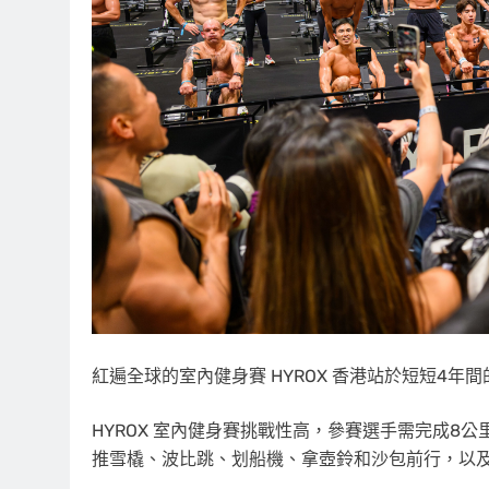
紅遍全球的室內健身賽 HYROX 香港站於短短4年
HYROX 室內健身賽挑戰性高，參賽選手需完成8
推雪橇、波比跳、划船機、拿壺鈴和沙包前行，以