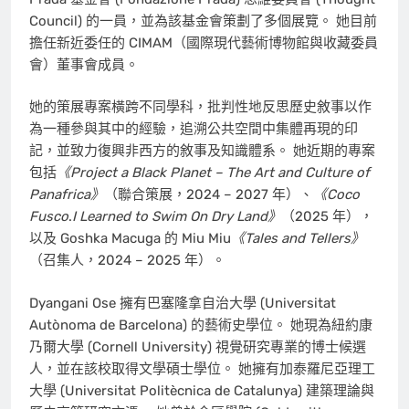
Council) 的一員，並為該基金會策劃了多個展覽。 她目前
擔任新近委任的 CIMAM（國際現代藝術博物館與收藏委員
會）董事會成員。
她的策展專案橫跨不同學科，批判性地反思歷史敘事以作
為一種參與其中的經驗，追溯公共空間中集體再現的印
記，並致力復興非西方的敘事及知識體系。 她近期的專案
包括
《Project a Black Planet – The Art and Culture of
Panafrica》
（聯合策展，2024 – 2027 年）、
《Coco
Fusco
.
I Learned to Swim On Dry Land》
（2025 年），
以及 Goshka Macuga 的 Miu Miu
《Tales and Tellers》
（召集人，2024 – 2025 年）。
Dyangani Ose 擁有巴塞隆拿自治大學 (Universitat
Autònoma de Barcelona) 的藝術史學位。 她現為紐約康
乃爾大學 (Cornell University) 視覺研究專業的博士候選
人，並在該校取得文學碩士學位。 她擁有加泰羅尼亞理工
大學 (Universitat Politècnica de Catalunya) 建築理論與