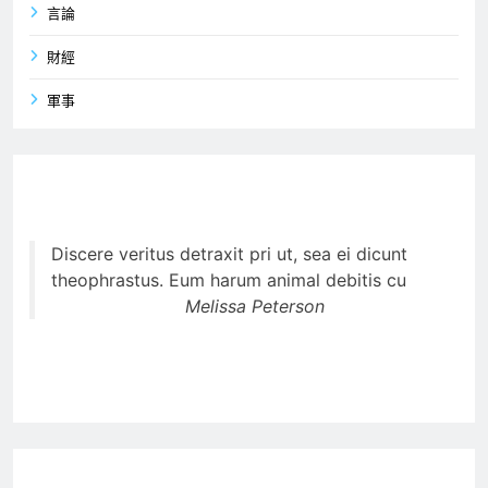
言論
財經
軍事
Discere veritus detraxit pri ut, sea ei dicunt
theophrastus. Eum harum animal debitis cu
Melissa Peterson