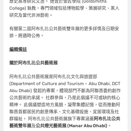
歷史高等研究文憑。 她曾於金匠學院 (Goldsmiths
College) 執教，專門領域包括博物館學、策展研究、黑人
研究及當代非洲藝術。
有關第二屆阿布扎比公共藝術雙年展的更多詳情及日期安
排，將適時公佈。
編輯備註
關於阿布扎比公共藝術展
阿布扎比公共藝術展是阿布扎比文化與旅遊部
(Department of Culture and Tourism – Abu Dhabi, DCT
Abu Dhabi) 發起的專案，體現部門不斷為阿聯酋委約創作
公共藝術的承諾。 社群參與，乃是此倡議不可或缺的核心
精神。 此倡議塑造地方風貌、凝聚集體記憶，從而推動阿
聯酋首都居民的創意傳承、文化基礎設施、宜居環境及社
群福祉。 阿布扎比公共藝術展旗下專案涵蓋
阿布扎比公共
藝術雙年展
及
公共燈光藝術展 (Manar Abu Dhabi)
。