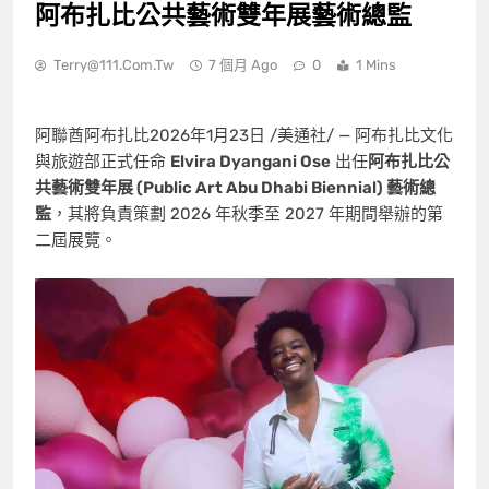
阿布扎比公共藝術雙年展藝術總監
Terry@111.com.tw
7 個月 Ago
0
1 Mins
阿聯酋阿布扎比
2026年1月23日
/美通社/ — 阿布扎比文化
與旅遊部正式任命
Elvira Dyangani Ose
出任
阿布扎比公
共藝術雙年展 (Public Art Abu Dhabi Biennial)
藝術總
監
，其將負責策劃 2026 年秋季至 2027 年期間舉辦的第
二屆展覽。