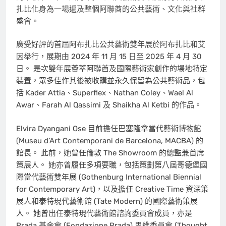
扎比化身為一場遍及整個阿聯酋的公共藝術、文化與社群
盛會。
廣受好評的首屆阿布扎比公共藝術雙年展於阿布扎比和艾
因舉行，展期由 2024 年 11 月 15 日至 2025 年 4 月 30
日。 是次雙年展薈萃阿聯酋及國際藝術家創作的場地特定
裝置，眾多佳作其後被收購並永久保留為公共藝術品，包
括 Kader Attia、Superflex、Nathan Coley、Wael Al
Awar、Farah Al Qassimi 及 Shaikha Al Ketbi 的作品。
Elvira Dyangani Ose 目前擔任巴塞隆拿當代藝術博物館
(Museu d’Art Contemporani de Barcelona, MACBA) 的
館長。 此前，她曾任倫敦 The Showroom 的總監兼首席
策展人。 她亦曾履任多項要職，包括策劃第八屆哥德堡國
際當代藝術雙年展 (Gothenburg International Biennial
for Contemporary Art)，以及擔任 Creative Time 資深策
展人和泰特現代藝術館 (Tate Modern) 的國際藝術策展
人。 她曾出任泰特現代藝術館諮詢委員會成員，亦是
Prada 基金會 (Fondazione Prada) 思維委員會 (Thought