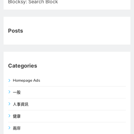
Blocksy: Search Block
Posts
Categories
Homepage Ads
一般
人事資訊
健康
兩岸