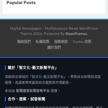
Popular Posts
Digital Newspaper - Multipurpose News WordPress
Theme 2026. Powered By
.
BlazeThemes
聯絡我們
私權政策
服務條款
Cookie 政策
關於我們
關於「智文化-藝文新聞平台」
深耕綜合領域的「智文化-藝文新聞平台」，聚焦綜合新聞與深度
報導，為讀者帶來最新綜合趨勢與市場動態。
本站由
智聞捷發新聞發佈平台
營運。
合作・提案・試發新聞
我們誠摯歡迎各行各業洽談合作與內容提案。無論品牌新聞、產品