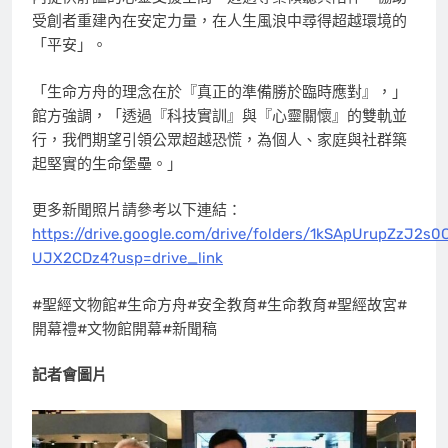
受創者重建內在安定力量，在人生風浪中尋得超越環境的
「平安」。
「生命方舟的理念在於『真正的準備勝於臨時應對』，」
館方強調，「透過『科技實訓』與『心靈關懷』的雙軌並
行，我們期望引領公眾超越恐慌，為個人、家庭與社群築
起堅實的生命堡壘。」
更多新聞照片請參考以下連結：
https://drive.google.com/drive/folders/1kSApUrupZzJ2s0
UJX2CDz4?usp=drive_link
#聖經文物館#生命方舟#安全教育#生命教育#聖經故宮#
開幕禮#文物館開幕#新聞稿
記者會圖片