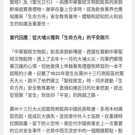
聖經》及《聖光日引》，由擔中華聖經文物館館長的梁藝
齡接過寶貴禮物。謝寧在臺上分享時，認為飲食業界也應
組團來「生命方舟」安全教育基地，體驗和認知防火和逃
生的知識及重要性。
當代回應：從大埔火殤到「生命方舟」的平安啟示
「中華聖經文物館」館長梁藝齡傳道，透露在籌劃中華聖
經文物館時，遇上了去年十一月的大埔火災，同事們都懷
著沉痛的心情，但她覺得上帝藉著馬禮遜牧師寫的一本不
起眼的小書，記載了1822年發生在廣州十三行商館區的驚
天大火，啟示了他們建立「聖經故宮」時，同步啟動「生
命方舟」安全教育基地，直接扣連近日的社會悲劇，提出
從現實「安全」到信仰「平安」的跨越之路。
廣州十三行大火因當時商館與中國民房毗連、多用木材建
造而起，造成巨大損失，並促使中外人士協商，在重建時
拉開距離，留下防火空地，是近代中國商業史上一次重要
的公共安全事件，也是中西交流史中的一個關鍵節點。館