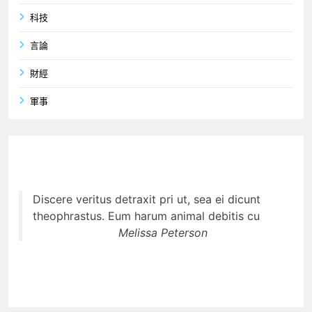
科技
言論
財經
軍事
Discere veritus detraxit pri ut, sea ei dicunt
theophrastus. Eum harum animal debitis cu
Melissa Peterson