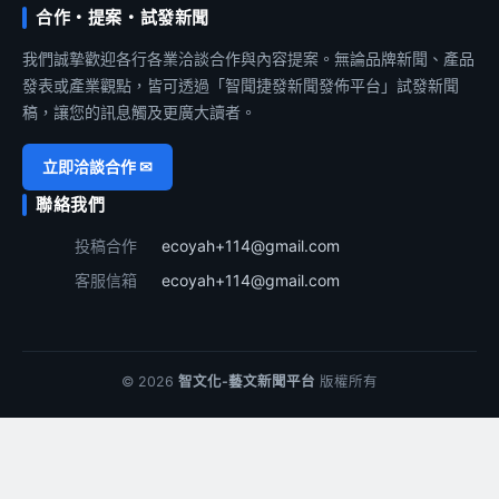
合作・提案・試發新聞
我們誠摯歡迎各行各業洽談合作與內容提案。無論品牌新聞、產品
發表或產業觀點，皆可透過「智聞捷發新聞發佈平台」試發新聞
稿，讓您的訊息觸及更廣大讀者。
立即洽談合作 ✉
聯絡我們
投稿合作
ecoyah+114@gmail.com
客服信箱
ecoyah+114@gmail.com
© 2026
智文化-藝文新聞平台
版權所有