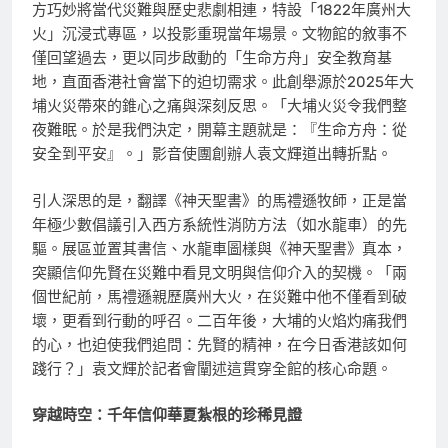
方巧妙將當代災難與歷史悲劇相連，特設「1822年廣州大
火」沉浸式專區，以投影重現當年場景。文物館的敘事不
僅回望過去，更以同步啟動的「生命方舟」安全教育基
地，直面香港社會當下的迫切需求。此創舉源於2025年大
埔火災帶來的錐心之痛與深刻反思。「大埔火災令我們整
夜難眠。於是我們決定，開幕主題就是：『生命方舟：從
安全到平安』。」影音使團創辦人袁文輝道出轉折點。
引人深思的是，翻譯《神天聖書》的馬禮遜牧師，正是當
年極少數倡議引入西方系統性消防方法（如水龍車）的先
驅。展區並置其書信、水龍車圖樣與《神天聖書》真本，
突顯信仰先賢在災難中看見文明與信仰介入的契機。「兩
個世紀前，馬禮遜親歷廣州大火，在災難中他不僅看到破
壞，更看到行動的呼召。二百年後，大埔的火焰灼痛我們
的心，也迫使我們追問：先賢的精神，在今日香港該如何
踐行？」袁文輝於記者會闡述這貫穿全館的核心命題。
穿越時空：千年信仰華夏紮根的珍稀見證