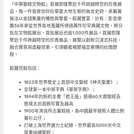
「中華聖經文物館」首展即匯聚近千件跨越時空的珍貴展
品，每一件皆是信仰在華夏大地生根的無言史詩，承載著
無法以金錢衡量的犧牲與摯愛。館藏豐富，計有：影音使
團36年來從世界各地蒐羅所得過萬件珍罕典藏文物，將分
批在文物館展出，首批展出也逾1,000件展品。首展即匯
聚近千件跨越時空的珍貴展品，展覽以創新沉浸式科技，
融合實景與虛擬效果，引領觀者親歷福音東傳的壯闊歷
程。
館藏亮點包括：
1823年世界歷史上首部中文聖經《神天聖書》；
全球第一本中英字典《華英字典》；
1894年的新約全書「君王版」慈禧60大壽聖經及
慈禧太后首飾珍寶及器具
1900年濟良所古董娃娃，為中國最早按照人體比例
著衫公仔；
打破上海世界健力士紀錄、世界最長5000米中文
草書絲綢聖經；