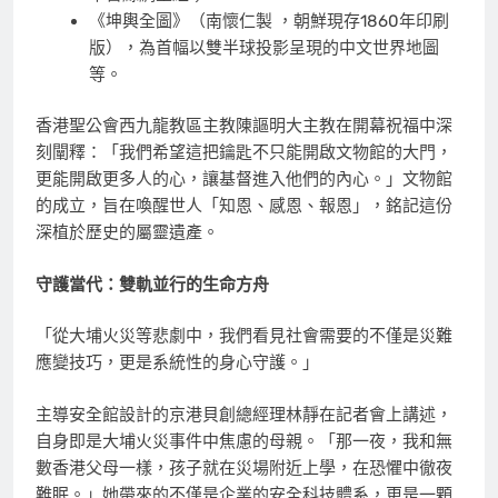
《坤輿全圖》（南懷仁製 ，朝鮮現存1860年印刷
版），為首幅以雙半球投影呈現的中文世界地圖
等。
香港聖公會西九龍教區主教陳謳明大主教在開幕祝福中深
刻闡釋：「我們希望這把鑰匙不只能開啟文物館的大門，
更能開啟更多人的心，讓基督進入他們的內心。」文物館
的成立，旨在喚醒世人「知恩、感恩、報恩」，銘記這份
深植於歷史的屬靈遺產。
守護當代：雙軌並行的生命方舟
「從大埔火災等悲劇中，我們看見社會需要的不僅是災難
應變技巧，更是系統性的身心守護。」
主導安全館設計的京港貝創總經理林靜在記者會上講述，
自身即是大埔火災事件中焦慮的母親。「那一夜，我和無
數香港父母一樣，孩子就在災場附近上學，在恐懼中徹夜
難眠。」她帶來的不僅是企業的安全科技體系，更是一顆