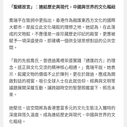
「聖經故宮」：連結歷史與現代、中國與世界的文化樞紐
喬瑞平在致詞中更指出，香港作為融匯東西方文化的國際
大都市，是設立此文化場館的理想之地。她認為，在此落
成的文物館，不應僅是一座珍藏歷史印記的殿堂，更應被
賦予一項深遠使命，即建構一個供全球思想對話的公共空
間。
「我的先祖喬氏，曾透過萬裡茶道實踐『通匯四方』的理
念。這正與文化交流的精神核心相通。」喬瑞平說。她表
示，館藏文物的價值不止於陳列，更在於啟迪，應成為開
啟對話的視窗，吸引全球人士在此就信仰、經典與文明等
議題展開深層互動，讓跨越時空的智慧照鑑當下、照亮未
來。
她堅信，這空間將為香港豐富多元的文化生態注入獨特的
深度與恆久溫度，成為連結歷史與現代、中國與世界的文
化樞紐。