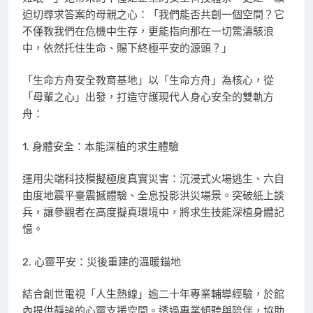
迫切尋求答案的母親之心：「我們能否共創一個空間？它
不僅教我們在危機中生存，更能指向那在一切驚濤駭浪
中，依然托住生命、賜下終極平安的源頭？」
「生命方舟安全教育基地」以「生命方舟」為核心，從
「母輩之心」出發，打造守護現代人身心安全的雙軌方
舟：
1. 身體安全：本能深植的求生體驗
運用尖端科技模擬極度真實災害：沉浸式火場逃生、六自
由度地震平臺震撼體驗、全息投影洪災場景。突破紙上談
兵，讓參觀者在高度擬真環境中，將求生技能深植身體記
憶。
2. 心靈平安：災後重建的溫暖錨地
結合創世電視「人生熱線」逾二十年專業輔導經驗，於館
內提供靜謐的心靈支援空間。透過專業傾聽與陪伴，協助