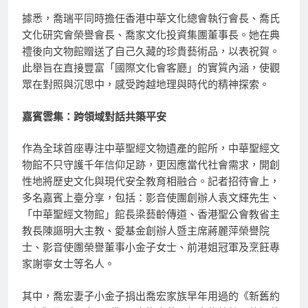
據悉，喬瑞平同時擔任香港中華文化總會執行會長、喬氏
文化研究會榮譽會長、喬家文化投資集團董事長。她在典
禮後向文物館贈送了自己久藏的珍貴藝術品，以表祝賀。
此舉旨在直接豐富「國際文化會客廳」的實質內涵，使觀
眾在對照與沉思中，感受跨越地理與時代的精神探索。
嘉賓雲集：跨領域對話共築平安
作為全球首座專注中華聖經文物遺產的館所，中華聖經文
物館不只守護千年信仰足跡，更因應當代社會需求，開創
性地將歷史文化與現代安全教育相融合。記者招待會上，
多名嘉賓上臺分享，包括：影音使團創辦人袁文輝先生、
「中華聖經文物館」館長梁藝齡傳道、香港聖公會教省主
教長陳謳明大主教、愛基金創辦人暨主席蔣麗萍榮譽院
士、影音使團榮譽董事小金子女士、前港姐冠軍及烹飪專
家謝寧女士等名人。
其中，喬宏妻子小金子捐出喬宏家族早年用過的《新舊約