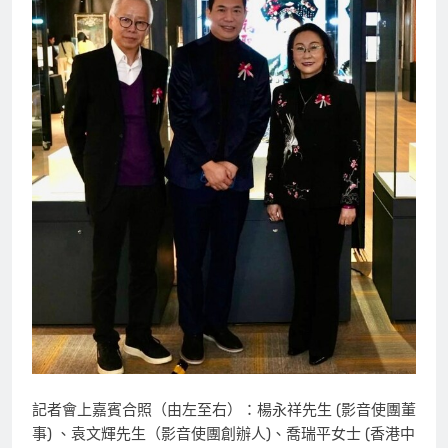
記者會上嘉賓合照（由左至右）：楊永祥先生 (影音使團董
事) 、袁文輝先生（影音使團創辦人)、喬瑞平女士 (香港中