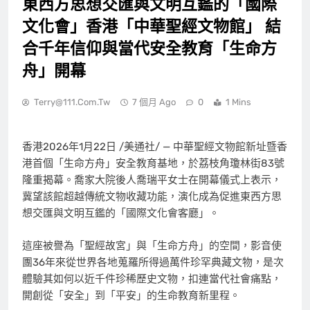
東西方思想交匯與文明互鑑的「國際
文化會」香港「中華聖經文物館」 結
合千年信仰與當代安全教育「生命方
舟」開幕
Terry@111.com.tw
7 個月 Ago
0
1 Mins
香港
2026年1月22日
/美通社/ — 中華聖經文物館新址暨香
港首個「生命方舟」安全教育基地，於荔枝角瓊林街83號
隆重揭幕。喬家大院後人喬瑞平女士在開幕儀式上表示，
冀望該館超越傳統文物收藏功能，演化成為促進東西方思
想交匯與文明互鑑的「國際文化會客廳」。
這座被譽為「聖經故宮」與「生命方舟」的空間，影音使
團36年來從世界各地蒐羅所得過萬件珍罕典藏文物，是次
體驗其如何以近千件珍稀歷史文物，扣連當代社會痛點，
開創從「安全」到「平安」的生命教育新里程。