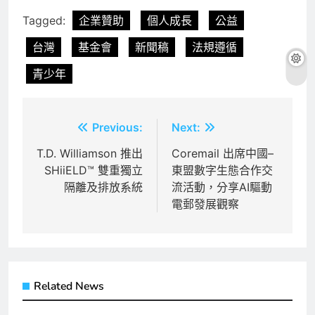
Tagged:
企業贊助
個人成長
公益
台灣
基金會
新聞稿
法規遵循
青少年
文
Previous:
Next:
章
T.D. Williamson 推出
Coremail 出席中國–
SHiiELD™ 雙重獨立
東盟數字生態合作交
導
隔離及排放系統
流活動，分享AI驅動
覽
電郵發展觀察
Related News