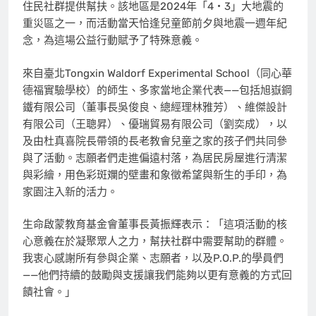
住民社群提供幫扶。該地區是2024年「4・3」大地震的
重災區之一，而活動當天恰逢兒童節前夕與地震一週年紀
念，為這場公益行動賦予了特殊意義。
來自臺北Tongxin Waldorf Experimental School（同心華
德福實驗學校）的師生、多家當地企業代表——包括旭嶽鋼
鐵有限公司（董事長吳俊良、總經理林雅芳）、維傑設計
有限公司（王聰昇）、優瑞貿易有限公司（劉奕成），以
及由杜真喜院長帶領的長老教會兒童之家的孩子們共同參
與了活動。志願者們走進偏遠村落，為居民房屋進行清潔
與彩繪，用色彩斑斕的壁畫和象徵希望與新生的手印，為
家園注入新的活力。
生命啟蒙教育基金會董事長黃振輝表示：「這項活動的核
心意義在於凝聚眾人之力，幫扶社群中需要幫助的群體。
我衷心感謝所有參與企業、志願者，以及P.O.P.的學員們
——他們持續的鼓勵與支援讓我們能夠以更有意義的方式回
饋社會。」