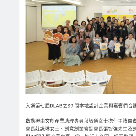
入選第七屆DLAB之39 間本地設計企業與嘉賓們合
啟動禮由文創產業助理專員葉敏儀女士擔任主禮嘉
會長莊詠琳女士、創意創業會副會長張智強先生及