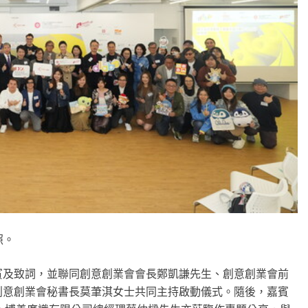
照。
賓及致詞，並聯同創意創業會會長鄭凱謙先生、創意創業會前
創意創業會秘書長莫茟淇女士共同主持啟動儀式。隨後，嘉賓