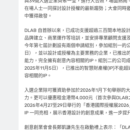
與39間入選企業齊聚一堂，進行大合照，場面熱鬧
在場人士一同探討設計授權的最新趨勢；大會同時
中獲得啟發。
DLAB 自首辦以來，已成功支援超過三百間本地
品牌建立、商業運作等培訓，並安排專業顧問支援
今年第七屆計劃設有兩個申請組別，參加組別一的公司成
日），並以設計或授權為主要業務的企業，已推出的智慧
能力，完全擁有創意內容相關的IP。組別二的公司成
2025年11月5日），已推出的智慧財產權(IP)不
容相關的IP。
入選企業除可獲資助參加於2026年1月下旬舉辦
力。更可以優惠租金港幣4,000元（首次參與DLAB
2026年4月27至29日舉行的「香港國際授權展202
IP 一同亮相，展示香港設計的創意成果，進一步提
創意創業會會長鄭凱謙先生在啟動禮上表示：「DL