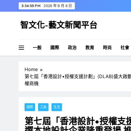
Skip
3:35:00 PM
2026 年 8 月 6 日
to
content
智文化-藝文新聞平台
一般
國際
政治
教育
時尚
社會
Home
第七屆「香港設計•授權支援計劃」(DLAB)盛大啟
權商機
國際
工商
生活
第七屆「香港設計•授權支援計
選本地設計企業隆重登場 