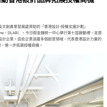
辦及文創產業發展處資助的「香港設計•授權支援計劃」
pport Scheme，DLAB），今日假金鐘統一中心舉行第七屆啟動禮，並首
本地設計企業。這些企業涵蓋多個創意領域，代表香港設計力量的
對，進一步拓展授權商機。