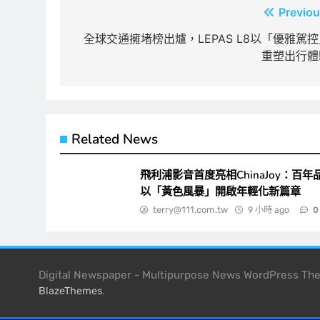
文
Previou
章
全球交通擁堵榜出爐，LEPAS L8以「優雅駕控
重塑出行體
導
覽
Related News
飛利浦影音首度亮相ChinaJoy：百年
以「黃色風暴」開啟年輕化新篇章
terry@111.com.tw
9 小時 ago
0
Digital Newspaper - Multipurpose News WordPress T
.
BlazeThemes