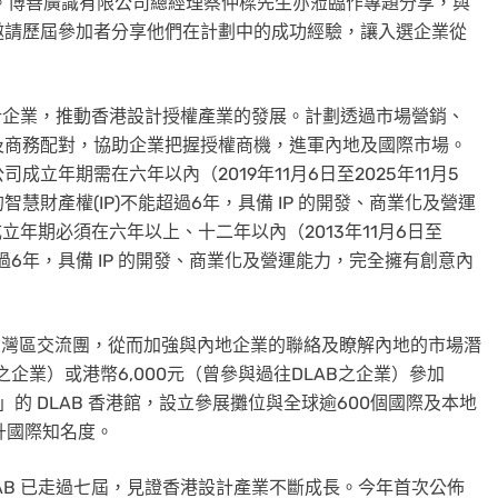
。博善廣識有限公司總經理蔡仲樑先生亦蒞臨作專題分享，與
邀請歷屆參加者分享他們在計劃中的成功經驗，讓入選企業從
設計企業，推動香港設計授權產業的發展。計劃透過市場營銷、
及商務配對，協助企業把握授權商機，進軍內地及國際市場。
立年期需在六年以內（2019年11月6日至2025年11月5
財產權(IP)不能超過6年，具備 IP 的開發、商業化及營運
立年期必須在六年以上、十二年以內（2013年11月6日至
能超過6年，具備 IP 的開發、商業化及營運能力，完全擁有創意內
的大灣區交流團，從而加強與內地企業的聯絡及瞭解內地的市場潛
之企業）或港幣6,000元（曾參與過往DLAB之企業）參加
6」的 DLAB 香港館，設立參展攤位與全球逾600個國際及本地
升國際知名度。
AB 已走過七屆，見證香港設計產業不斷成長。今年首次公佈