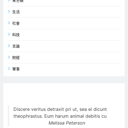
未分類
生活
社會
科技
言論
財經
軍事
Discere veritus detraxit pri ut, sea ei dicunt
theophrastus. Eum harum animal debitis cu
Melissa Peterson