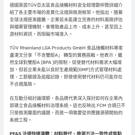
德國萊茵TÜV亞太區食品接觸材料安全經理鄭仲賢詳細介
紹了各主要市場的差異化法規與檢測框架。他指出，隨著
全球法規逐漸趨嚴，企業若未能建立完善的材料風險評估
與檔案管理機制，會導致產品上市、成本上升，甚至因上
游材料資訊，而阻礙市場准入。
TÜV Rheinland LGA Products GmbH 食品接觸材料專家
盧湛文分享「不含雙酚A」 轉型的實務挑戰。他表示，雖
然全球對雙酚A (BPA )的限制，促使替代材料需求大幅增
加，但若企業未能以良好生產規範(GMP)方式管理材料處
理、工藝驗證及追蹤記錄，即使使用替代材料仍可能存在
不合規風險。
在互動分組討論環節，各品牌代表深入探討如何在企業內
部建立食品接觸材料治理系統。這也反映出 FCM 合規已不
只是檢測層面的議題，而是一項需要從供應鏈源頭開始的
系統工程。
PFAS
法規快速演變：材料替代、檢測方法一致性成焦點