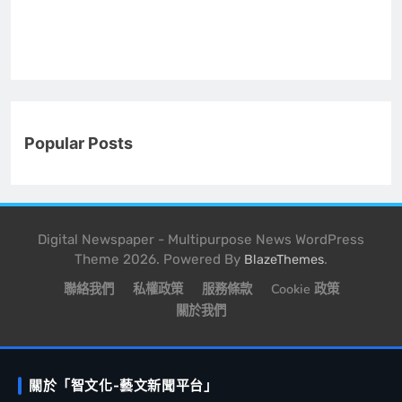
Popular Posts
Digital Newspaper - Multipurpose News WordPress
Theme 2026. Powered By
.
BlazeThemes
聯絡我們
私權政策
服務條款
Cookie 政策
關於我們
關於「智文化-藝文新聞平台」