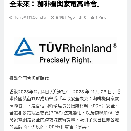
全未來：咖啡機與家電高峰會」
Terry@111.com.tw
8 個月 Ago
0
1 Mins
推動全面合規新時代
香港
2025年12月4日
/美通社/ — 2025 年 11 月 28 日 , 香
港德國萊茵TÜV成功舉辦「萃取安全未來：咖啡機與家電
高峰會」，是首個同時聚焦食品接觸材料（FCM）安全、
全氟和多氟烷基物質(PFAS) 法規變化，以及物聯網/AI 智
慧家電網路安全的跨領域技術論壇，吸引了來自世界各地
的品牌商、供應商、OEMs和零售商參與。