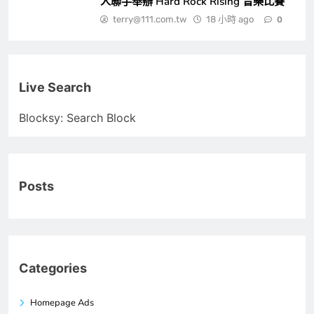
人聯手舉辦 Hard Rock Rising 音樂比賽
terry@111.com.tw
18 小時 ago
0
Live Search
Blocksy: Search Block
Posts
Categories
Homepage Ads