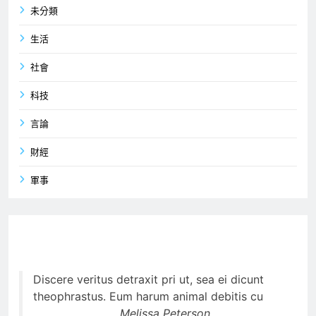
未分類
生活
社會
科技
言論
財經
軍事
Discere veritus detraxit pri ut, sea ei dicunt
theophrastus. Eum harum animal debitis cu
Melissa Peterson