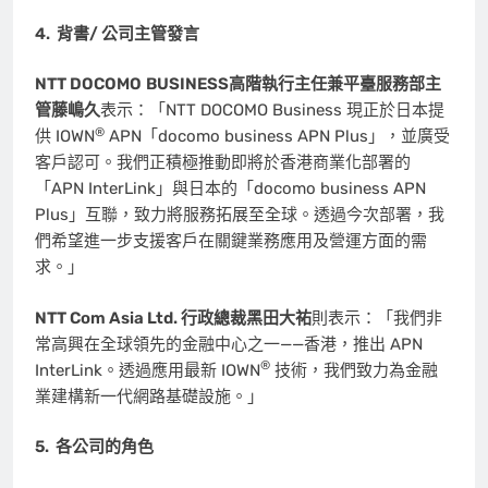
4.
背書
/
公司主管發言
NTT DOCOMO
BUSINESS
高階執行主任兼
平臺服務部主
管
藤嶋久
表示：「NTT DOCOMO Business 現正於日本提
®
供 IOWN
APN「docomo business APN Plus」，並廣受
客戶認可。我們正積極推動即將於香港商業化部署的
「APN InterLink」與日本的「docomo business APN
Plus」互聯，致力將服務拓展至全球。透過今次部署，我
們希望進一步支援客戶在關鍵業務應用及營運方面的需
求。」
NTT Com Asia Ltd. 行政總裁黑田大祐
則表示：「我們非
常高興在全球領先的金融中心之一——香港，推出 APN
®
InterLink。透過應用最新 IOWN
技術，我們致力為金融
業建構新一代網路基礎設施。」
5.
各公司的角色