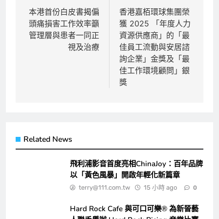
章
本港首份白皮書揭偏
香港嘉栢環球集團榮
頭痛損害工作效率籲
獲 2025 「年度人力
導
管理層與患者一同正
資源供應商」的「最
覽
視及治療
佳員工流動與安居諮
詢企業」金獎及「最
佳工作環境顧問」銀
獎
Related News
飛利浦影音首度亮相ChinaJoy：百年品牌
以「黃色風暴」開啟年輕化新篇章
terry@111.com.tw
15 小時 ago
0
Hard Rock Cafe 與可口可樂® 為新晉藝