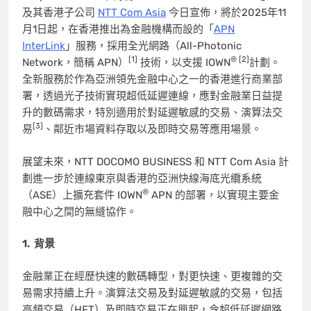
及其香港子公司
NTT Com Asia
今日宣佈，將於2025年11
月1日起，在香港推出為金融機構而設的「
APN
InterLink
」服務，採用全光網路（All-Photonic
[1]
® [2]
Network，簡稱 APN）
技術，以支援 IOWN
計劃。
全新服務於作為亞洲領先金融中心之一的香港進行商業部
署，透過光子技術實現超低延遲連線，應對金融業日益提
升的數碼需求，特別適用於對延遲敏感的交易、演算法交
[3]
易
、鄰近市場資料存取以及即時交易等應用場景。
展望未來，NTT DOCOMO BUSINESS 和 NTT Com Asia 計
劃進一步於連線東京與香港的亞洲快線海底光纜系統
®
（ASE）上擴充套件 IOWN
APN 的部署，以實現主要金
融中心之間的無縫協作。
1.
背景
金融業正在經歷快速的數碼轉型，對更快速、更複雜的交
易需求持續上升。演算法交易及對延遲敏感的交易，包括
高頻交易（HFT）及即時交易正在興起，令超低延遲網路