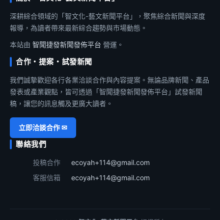
深耕綜合領域的「智文化-藝文新聞平台」，聚焦綜合新聞與深度
報導，為讀者帶來最新綜合趨勢與市場動態。
本站由
智聞捷發新聞發佈平台
營運。
合作・提案・試發新聞
我們誠摯歡迎各行各業洽談合作與內容提案。無論品牌新聞、產品
發表或產業觀點，皆可透過「智聞捷發新聞發佈平台」試發新聞
稿，讓您的訊息觸及更廣大讀者。
立即洽談合作 ✉
聯絡我們
投稿合作
ecoyah+114@gmail.com
客服信箱
ecoyah+114@gmail.com