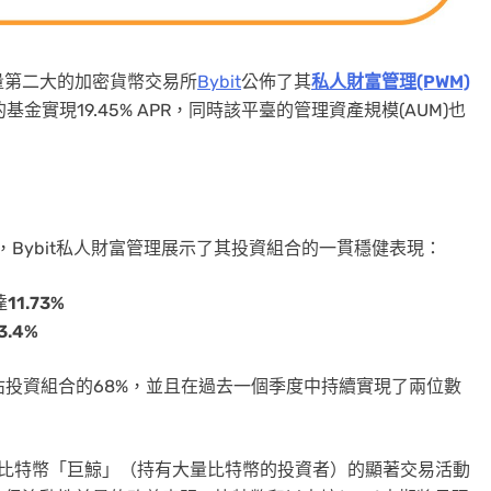
易量第二大的加密貨幣交易所
Bybit
公佈了其
私人財富管理(PWM)
金實現19.45% APR
，同時該平臺的管理資產規模(AUM)也
，Bybit私人財富管理展示了其投資組合的一貫穩健表現：
達
11.73%
3.4%
份佔投資組合的68%，並且在過去一個季度中持續實現了兩位數
及比特幣「巨鯨」（持有大量比特幣的投資者）的顯著交易活動