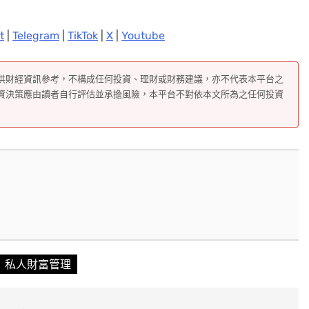
t
|
Telegram
|
TikTok
|
X
|
Youtube
供財經資訊參考，不構成任何投資、理財或財務建議，亦不代表本平台之
資決策應由讀者自行評估並承擔風險，本平台不對依本文所為之任何投資
私人財富管理