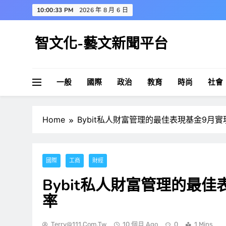
Skip
10:00:34 PM
2026 年 8 月 6 日
to
content
智文化-藝文新聞平台
一般
國際
政治
教育
時尚
社會
Home
Bybit私人財富管理的最佳表現基金9月
國際
工商
財經
Bybit私人財富管理的最
率
Terry@111.com.tw
10 個月 Ago
0
1 Mins