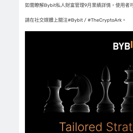
如需瞭解Bybit私人財富管理9月業績詳情，使用者
請在社交媒體上關注#Bybit / #TheCryptoArk。