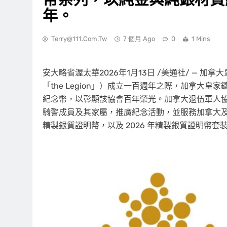
年。
Terry@111.com.tw
7 個月 Ago
0
1 Mins
安大略省渥太華
2026年1月13日
/美通社/ — 加拿大皇
「the Legion」）成立一百週年之際，加拿大皇家鑄幣廠
紀念幣，以彰顯該協會百年榮光。加拿大退伍軍人
騎警成員及其家屬，推廣紀念活動，並服務加拿大及其社群
精製銀質證明幣，以及 2026 年精製銀質證明幣