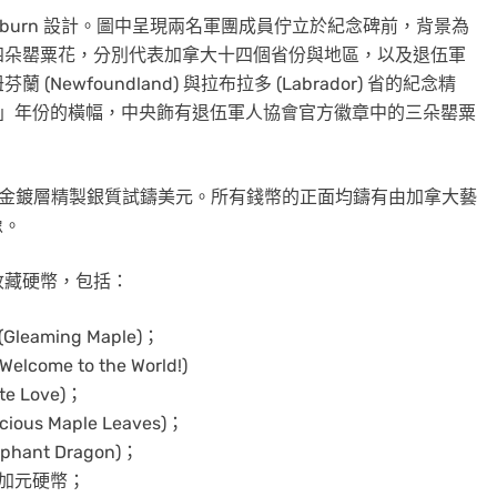
Hepburn 設計。圖中呈現兩名軍團成員佇立於紀念碑前，背景為
四朵罌粟花，分別代表加拿大十四個省份與地區，以及退伍軍
wfoundland) 與拉布拉多 (Labrador) 省的紀念精
26」年份的橫幅，中央飾有退伍軍人協會官方徽章中的三朵罌粟
玫瑰金鍍層精製銀質試鑄美元。所有錢幣的正面均鑄有由加拿大藝
像。
收藏硬幣，包括：
eaming Maple)；
ome to the World!)
e Love)；
us Maple Leaves)；
hant Dragon)；
運加元硬幣；