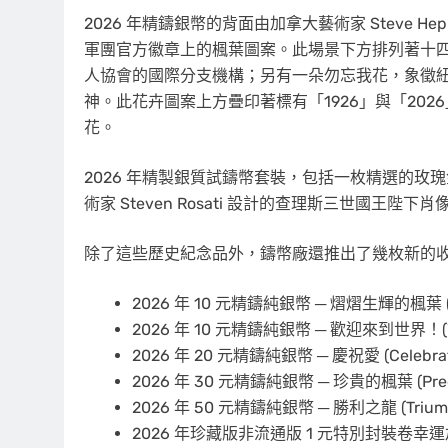
2026 年精鑄銀幣的背面由加拿大藝術家 Steve 
軍團官方徽章上的楓葉圖案。此場景下方排列著十
人協會的國際分支機構；另有一朵勿忘我花，象徵紐芬蘭 (Ne
神。此花卉圖案上方疊印著標有「1926」與「20
花。
2026 年精製銀質試鑄幣套裝，包括一枚精選的
術家 Steven Rosati 設計的查理斯三世國王陛下肖
除了這些歷史紀念品外，鑄幣廠還推出了幾枚新的
2026 年 10 元精鑄純銀幣 ─ 熠熠生輝的楓葉 (Gl
2026 年 10 元精鑄純銀幣 ─ 歡迎來到世界！(Welc
2026 年 20 元精鑄純銀幣 ─ 慶祝愛 (Celebrat
2026 年 30 元精鑄純銀幣 ─ 珍貴的楓葉 (Precio
2026 年 50 元精鑄純銀幣 ─ 勝利之龍 (Triump
2026 年珍藏版非流通版 1 元特別封裝卷幸