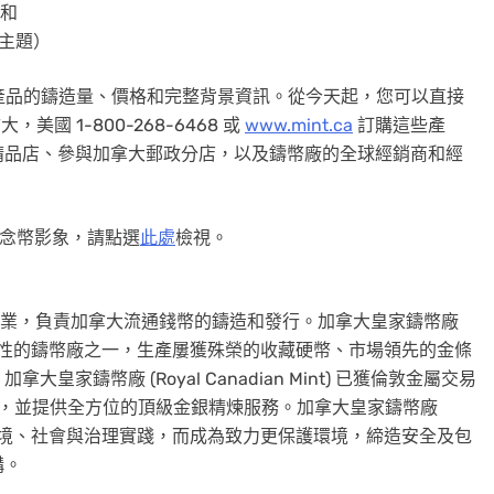
；和
歌主題）
各產品的鑄造量、價格和完整背景資訊。從今天起，您可以直接
，美國 1-800-268-6468 或
www.mint.ca
訂購這些產
精品店、參與加拿大郵政分店，以及鑄幣廠的全球經銷商和經
紀念幣影象，請點選
此處
檢視。
t) 是皇家企業，負責加拿大流通錢幣的鑄造和發行。加拿大皇家鑄幣廠
、最具多功能性的鑄幣廠之一，生產屢獲殊榮的收藏硬幣、市場領先的金條
鑄幣廠 (Royal Canadian Mint) 已獲倫敦金屬交易
煉廠商，並提供全方位的頂級金銀精煉服務。加拿大皇家鑄幣廠
運層面整合環境、社會與治理實踐，而成為致力更保護環境，締造安全及包
構。