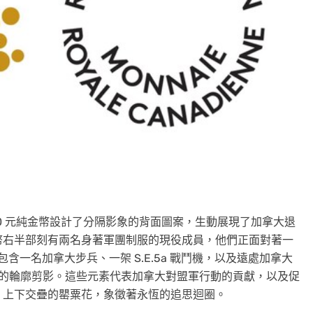
發行之 100 元純金幣設計了分隔影象的背面圖案，生動展現了加拿大退
幣右半部刻有兩名身著軍團制服的現役成員，他們正面對著一
一名加拿大步兵、一架 S.E.5a 戰鬥機，以及遠處加拿大
的輪廓剪影。這些元素代表加拿大對盟軍行動的貢獻，以及促
。上下交疊的罌粟花，象徵著永恆的追思迴圈。