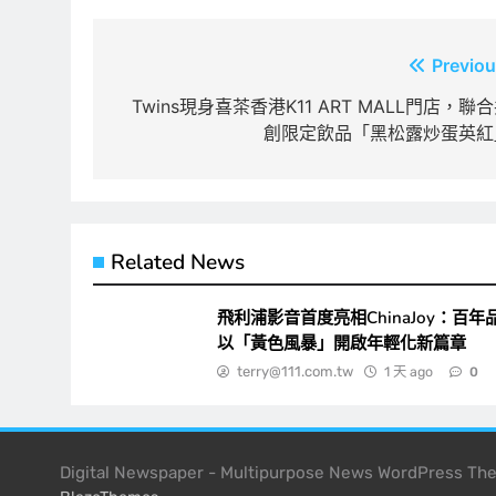
文
Previou
章
Twins現身喜茶香港K11 ART MALL門店，聯
創限定飲品「黑松露炒蛋英紅
導
覽
Related News
飛利浦影音首度亮相ChinaJoy：百年
以「黃色風暴」開啟年輕化新篇章
terry@111.com.tw
1 天 ago
0
Digital Newspaper - Multipurpose News WordPress T