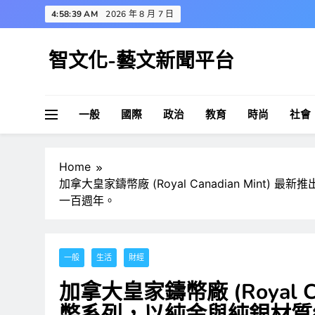
Skip
4:58:39 AM
2026 年 8 月 7 日
to
content
智文化-藝文新聞平台
一般
國際
政治
教育
時尚
社會
Home
加拿大皇家鑄幣廠 (Royal Canadian Min
一百週年。
一般
生活
財經
加拿大皇家鑄幣廠 (Royal C
幣系列，以純金與純銀材質