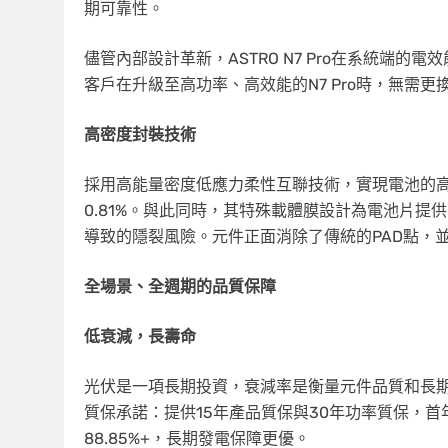
期可靠性。
儘管內部設計革新，ASTRO N7 Pro在系統端的
客戶在升級至高功率、高效能的N7 Pro時，無需
高密度封裝技術
採用高能量密度低應力柔性互聯技術，實現電池的
0.81%。與此同時，其特殊載體膜設計為電池片
導致的隱裂風險。元件正面消除了傳統的PAD點，
全場景、全週期的
品質
保障
低衰減，長壽命
光伏是一項長期投資，衰減率是衡量元件品質和長期價值
質保承諾：提供15年產品質保與30年功率質保，首年
88.85%+，長期發電保障更優。