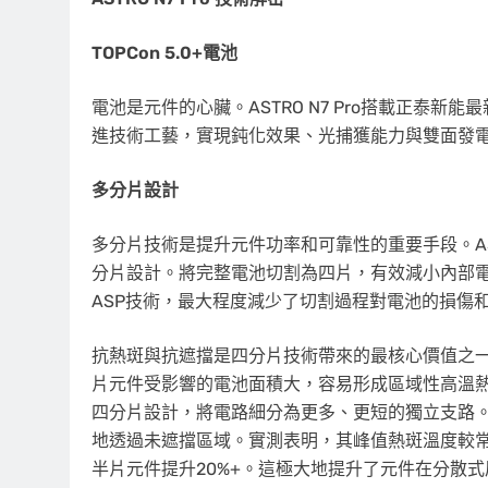
TOPCon 5.0+電池
電池是元件的心臟。ASTRO N7 Pro搭載正泰新能最
進技術工藝，實現鈍化效果、光捕獲能力與雙面發電
多分片設計
多分片技術是提升元件功率和可靠性的重要手段。AST
分片設計。將完整電池切割為四片，有效減小內部
ASP技術，最大程度減少了切割過程對電池的損傷
抗熱斑與抗遮擋是四分片技術帶來的最核心價值之
片元件受影響的電池面積大，容易形成區域性高溫熱斑，
四分片設計，將電路細分為更多、更短的獨立支路
地透過未遮擋區域。實測表明，其峰值熱斑溫度較常
半片元件提升20%+。這極大地提升了元件在分散