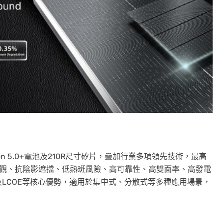
PCon 5.0+電池及210R尺寸矽片，疊加行業多項領先技術，最高
高效美觀、抗陰影遮擋、低熱斑風險、高可靠性、高雙面率、高發電
及LCOE等核心優勢，適用於集中式、分散式等多種應用場景，