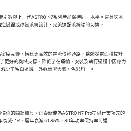
電效能引數與上一代ASTRO N7系列產品保持同一水平。這意味著
更換逆變器或改變系統設計，完美適配系統端的切換。
高密度互聯，構建更高效的電流傳輸通路，整體發電面積提升
提供了更好的機械支撐，降低了在運輸、安裝及執行過程中因應力
並減少了留白區域，外觀簡潔大氣，色彩均一。
的關鍵標尺。正泰新能為ASTRO N7 Pro提供行業領先的
衰減≤1%，歷年衰減≤0.35%，30年功率保持率可達