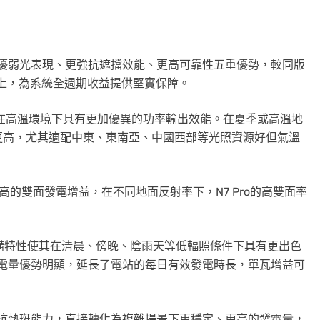
率、更優弱光表現、更強抗遮擋效能、更高可靠性五重優勢，較同版
.2%以上，為系統全週期收益提供堅實保障。
6%/℃，在高溫環境下具有更加優異的功率輸出效能。在夏季或高溫地
更高，尤其適配中東、東南亞、中國西部等光照資源好但氣溫
具有更高的雙面發電增益，在不同地面反射率下，N7 Pro的高雙面率
結構特性使其在清晨、傍晚、陰雨天等低輻照條件下具有更出色
時段發電量優勢明顯，延長了電站的每日有效發電時長，單瓦增益可
遮擋與抗熱斑能力，直接轉化為複雜場景下更穩定、更高的發電量，