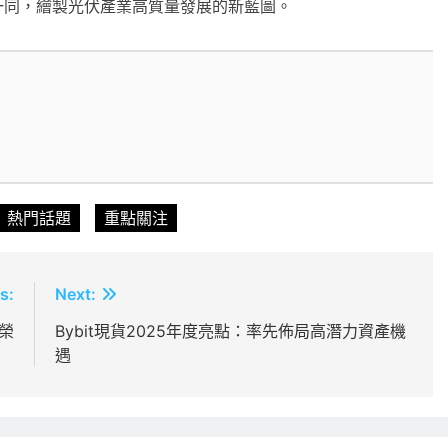
一同，繪製光伏產業高質量發展的新藍圖。
熱門話題
重點關注
s:
Next:
榮
Bybit現貨2025年度亮點：率先佈局高潛力資產機
遇