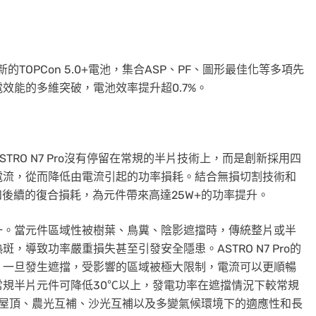
新的TOPCon 5.0+電池，集合ASP、PF、圖形最佳化等多項先
效能的多維突破，電池效率提升超0.7%。
RO N7 Pro沒有停留在常規的半片技術上，而是創新採用四
電流，從而降低由電流引起的功率損耗。結合無損切割技術和
和後續的復合損耗，為元件帶來高達25W+的功率提升。
一。當元件區域性被樹葉、鳥糞、陰影遮擋時，傳統整片或半
導致功率嚴重損失甚至引發安全隱患。ASTRO N7 Pro的
。一旦發生遮擋，受影響的區域被極大限制，電流可以更順暢
規半片元件可降低30℃以上，發電功率在遮擋情況下較常規
式屋頂、農光互補、沙光互補以及多變氣候環境下的適應性和長