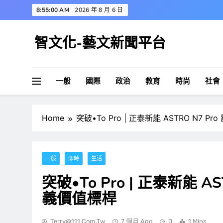
Skip
8:55:01 AM
2026 年 8 月 6 日
to
content
智文化-藝文新聞平台
一般
國際
政治
教育
時尚
社會
Home
突破•To Pro | 正泰新能 ASTRO N7
一般
即時
生活
突破•To Pro | 正泰新能 
義價值標桿
Terry@111.com.tw
7 個月 Ago
0
1 Mins