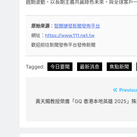
週期波動，以長期主義共贏綠色未來，與全球客戶
原始來源
：
智聞捷發新聞發佈平台
網址：
https://www.111.net.tw
歡迎前往新聞發佈平台發佈新聞
Tagged:
今日要聞
最新消息
焦點新聞
文
Previou
章
黃天賜教授榮膺「GQ 香港本地英雄 2025」殊
導
覽