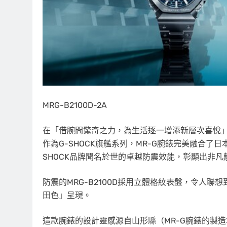
MRG-B2100D-2A
在「借腕間驚奇之力，為生活逐一增添新層次喜悅
作為G-SHOCK旗艦系列，MR-G腕錶完美融合
SHOCK品牌聞名於世的卓越防震效能，彰顯出非凡
防震的MRG-B2100D採用立體格紋表盤，令人
田色」呈現。
這款腕錶的設計靈感源自山形縣（MR-G腕錶的製