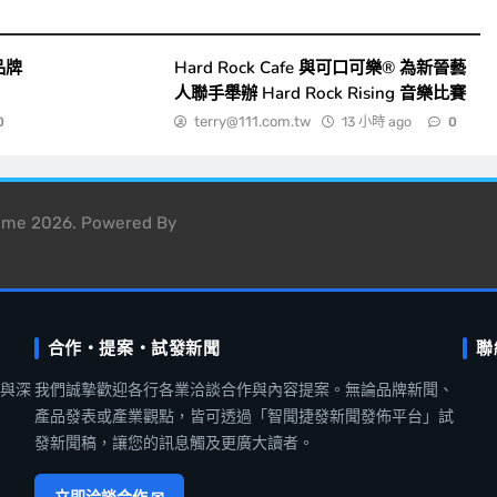
品牌
Hard Rock Cafe 與可口可樂® 為新晉藝
人聯手舉辦 Hard Rock Rising 音樂比賽
terry@111.com.tw
13 小時 ago
0
0
heme 2026. Powered By
合作・提案・試發新聞
聯
聞與深
我們誠摯歡迎各行各業洽談合作與內容提案。無論品牌新聞、
產品發表或產業觀點，皆可透過「智聞捷發新聞發佈平台」試
發新聞稿，讓您的訊息觸及更廣大讀者。
立即洽談合作 ✉