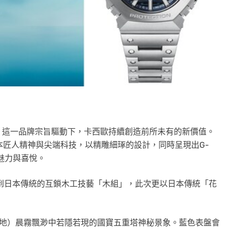
」這一品牌宗旨驅動下，卡西歐持續創造前所未有的新價值。
了日本匠人精神與尖端科技，以精雕細琢的設計，同時呈現出G-
魅力與喜悅。
聯想到日本傳統的互鎖木工技藝「木組」，此次更以日本傳統「花
造地）晨霧飄渺中若隱若現的國寶五重塔神秘景象。藍色表盤會