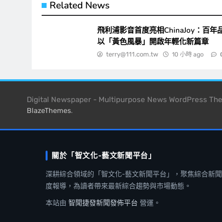
Related News
飛利浦影音首度亮相ChinaJoy：百年
以「黃色風暴」開啟年輕化新篇章
terry@111.com.tw
10 小時 ago
Digital Newspaper - Multipurpose News WordPress T
.
BlazeThemes
關於「智文化-藝文新聞平台」
深耕綜合領域的「智文化-藝文新聞平台」，聚焦綜合新
度報導，為讀者帶來最新綜合趨勢與市場動態。
本站由
智聞捷發新聞發佈平台
營運。