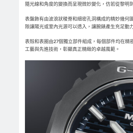
隨光線和角度的變換而呈現微妙變化，仿若從黎明
表盤飾有由波浪狀稜脊和細密孔洞構成的精妙幾何
隙讓陽光或室內光源可以透入，讓腕錶產生充足動
表殼和表圈由27個獨立部件組成，每個部件均在精
工藝與先進技術，彰顯真正精緻的卓越風範。