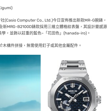
umi)
asio Computer Co., Ltd.)今日宣佈推出新款MR-G腕錶，
全新MRG-B2100D錶款採用三維立體格紋表盤，其設計靈感源
學，並飾以莊重的藍色–「花田色」(hanada-iro)。
於木構件拼接，無需使用釘子或其他金屬配件。