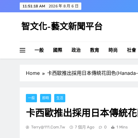
Skip
11:51:18 AM
2026 年 8 月 6 日
to
content
智文化-藝文新聞平台
一般
國際
政治
教育
時尚
社會
Home
卡西歐推出採用日本傳統花田色(Hanada-i
一般
即時
生活
卡西歐推出採用日本傳統花田色(
Terry@111.com.tw
7 個月 Ago
0
1 Mins