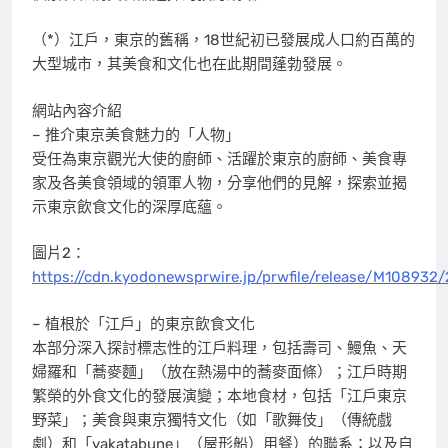
（*）江戶，東京的舊稱，18世紀初已發展成人口約百萬的
大型城市，其美食和文化也在此期間蓬勃發展。
網站內容介紹
– 推介東京美食魅力的「人物」
受任為東京觀光大使的廚師、活躍於東京的廚師、美食專
家及各美食領域的領軍人物，分享他們的見解，探索並揭
示東京飲食文化的深厚底蘊。
圖片2：
https://cdn.kyodonewsprwire.jp/prwfile/release/M1089
– 植根於「江戶」的東京飲食文化
本部分深入探討標志性的江戶料理，包括壽司、鰻魚、天
婦羅和「蕎麥麵」（放在熱湯中的蕎麥面條）；江戶時期
繁榮的外食文化的發展演變；本地食材，包括「江戶東京
野菜」；美食與東京獨特文化（如「歌舞伎」（傳統戲
劇）和「yakatabune」（屋形船）用餐）的聯系；以及自