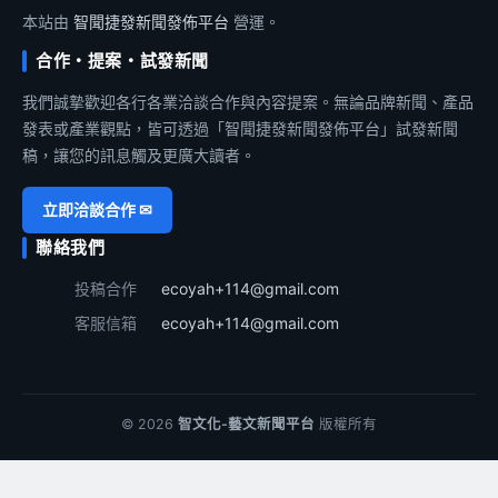
本站由
智聞捷發新聞發佈平台
營運。
合作・提案・試發新聞
我們誠摯歡迎各行各業洽談合作與內容提案。無論品牌新聞、產品
發表或產業觀點，皆可透過「智聞捷發新聞發佈平台」試發新聞
稿，讓您的訊息觸及更廣大讀者。
立即洽談合作 ✉
聯絡我們
投稿合作
ecoyah+114@gmail.com
客服信箱
ecoyah+114@gmail.com
© 2026
智文化-藝文新聞平台
版權所有