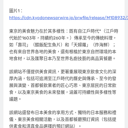
圖片1：
https://cdn.kyodonewsprwire.jp/prwfile/release/M10893
東京的美食魅力在於其多樣性：既有自江戶時代*（江戶時
代始於1603年，持續約260年。）傳承至今的傳統料理，
如「壽司」（醋飯配生魚片）和「天婦羅」（炸海鮮）；
也有來自世界各地的美食，還有根植於東京自然環境的本
地食材，以及匯聚日本乃至世界名廚技藝的高品質餐廳。
該網站不僅提供美食資訊，更著重展現東京飲食文化的深
厚內涵，包括可追溯至江戶時代的曆史與傳承、至今的發
展與演變、首都餐飲業者的匠心巧思、東京居民的日常飲
食，以及東京美食的未來發展，涵蓋可持續性與多樣性等
議題。
該網站還發布日本美食的享用方式、獨特的日本服務和禮
儀、東京美食相關活動，以及首都餐廳預訂資訊（包括提
供素食和清真食品選擇的預訂網站）。