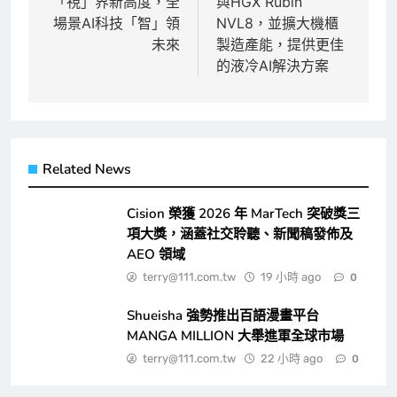
覽
「視」界新高度，全
與HGX Rubin
場景AI科技「智」領
NVL8，並擴大機櫃
未來
製造產能，提供更佳
的液冷AI解決方案
Related News
Cision 榮獲 2026 年 MarTech 突破獎三
項大獎，涵蓋社交聆聽、新聞稿發佈及
AEO 領域
terry@111.com.tw
19 小時 ago
0
Shueisha 強勢推出百語漫畫平台
MANGA MILLION 大舉進軍全球市場
terry@111.com.tw
22 小時 ago
0