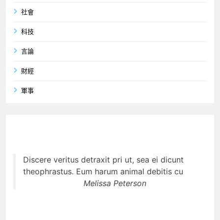
社會
科技
言論
財經
軍事
Discere veritus detraxit pri ut, sea ei dicunt
theophrastus. Eum harum animal debitis cu
Melissa Peterson