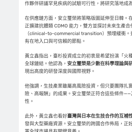
作夥伴研議罕見疾病的試驗可行性，將研究落地成
在供應鏈方面，安立璽榮將策略版圖延伸至日韓。在 Axi
正擴建抗體類 CDMO 能力，雙方並探討未來生產
（clinical-to-commercial transi
有在地入口與可信賴的節點。
黃立鑫指出，臺杉投資成立的初衷是希望扮演「火
全球鏈結。他認為，
安立璽榮是少數在科學理論與
現出高度的研發深度與國際視野。
他強調，生技產業雖屬高風險投資，但只要團隊扎
險、高報酬」的成果。安立璽榮正符合這些條件—
性。
此外，黃立鑫也看好
臺灣與日本在生技合作的互補
發與大型藥廠資源。安立璽榮的跨國合作佈局，正
軍全球市場具有關鍵意義。