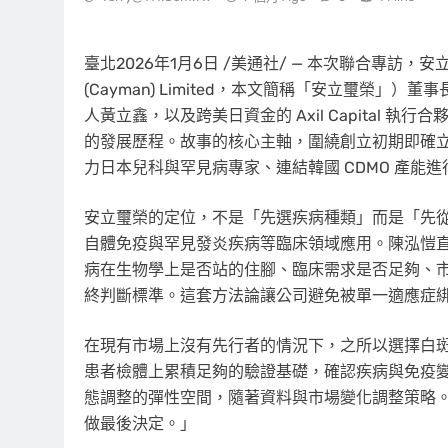
臺北
2026年1月6日
/美通社/ — 本次聯合專訪，安立璽榮醫
(Cayman) Limited，本文簡稱「安立璽榮」）董事
人黃立鑫，以及跨美日資金的 Axil Capital 執行合
的發展歷程。故事的核心主軸，圍繞創立初期即確
力日本兒科與罕見病專家、連結韓國 CDMO 產能
安立璽榮的定位，不是「先選疾病種類」而是「先
自體免疫與罕見發炎疾病等臨床領域應用。陳泓愷
病在生物學上是否站的住腳、臨床需求是否足夠、
終判斷標準。這套方法論讓公司避免被單一適應症
在現有市場上沒有先行者的情況下，之所以選擇白
患者檢體上累積足夠的驗證基礎，確認疾病與免疫
態調整的彈性空間，隨著資料與市場變化調整策略
做最後決定。」