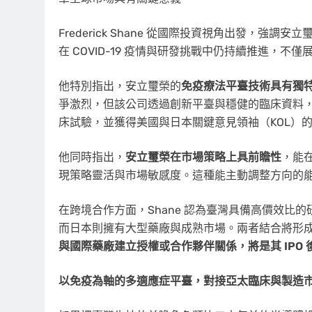
Frederick Shane
從國際投資視角出發，強調安立璽
在 COVID-19 疫情與研發挑戰中仍持續推進，
他特別指出，安立璽榮的
免疫療法平臺技術具有獨
爭激烈，但該公司透過創新平臺與穩健的臨床資料
床試驗，並獲得美國與日本關鍵意見領袖（KOL）
他同時指出，
安立璽榮在市場策略上具前瞻性
，能在
現策略靈活與市場敏感度。這種能主動調整方向的
在跨境合作方面，Shane 認為臺灣具備高價效比
而日本則擁有大型藥廠與成熟市場。兩者結合將形
與國際藥廠建立授權或合作夥伴關係，將是其 IPO
以免疫為軸的多適應症平臺，對接亞太臨床與製造