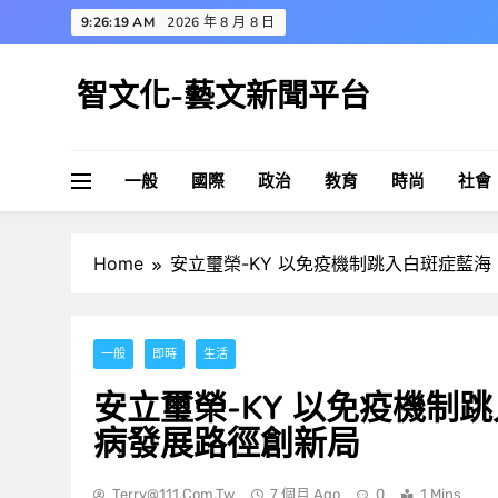
Skip
9:26:20 AM
2026 年 8 月 8 日
to
content
智文化-藝文新聞平台
一般
國際
政治
教育
時尚
社會
Home
安立璽榮-KY 以免疫機制跳入白斑症藍
一般
即時
生活
安立璽榮-KY 以免疫機制
病發展路徑創新局
Terry@111.com.tw
7 個月 Ago
0
1 Mins