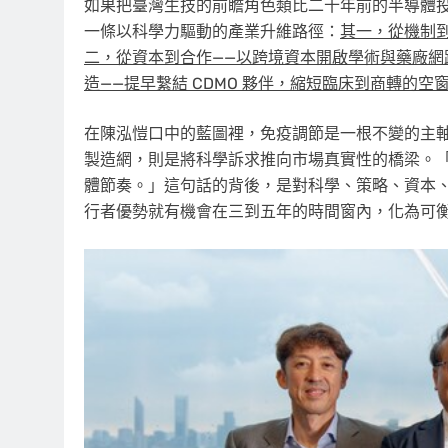
如果把臺灣生技的前瞻角色類比二十年前的半導體
一條以科學力驅動的產業升維路徑：
其一，從機制
二，從資本到合作——以跨境資本開啟學術與藥廠
造——提早繫結 CDMO 夥伴，縮短臨床到商轉的空
在陳泓愷口中的藍圖裡，免疫調節是一根不變的主
製造網，則是將科學訴求推向市場真實性的橋梁。
體節奏。」這句話的背後，是對科學、策略、資本
行者優勢就有機會在三到五年的時間窗內，化為可