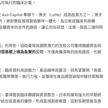
為可執行的臨床計畫。
l Capital 牽線下，樂天（Lotte）成為投資方之一；樂天
合作，將財務投資與製造夥伴一體化，為日後從臨床到商轉
tion）預埋緩衝。這種資本到合作的路徑，讓公司在研發、法規、製造三端同時
種」的角色，協助臺灣具國際潛力的生技公司獲得關鍵資金與
研發基礎上極為紮實的公司
，不僅具備清晰的技術路徑，也展
實、臨床資料具說服力、產品線佈局靈活，就有望實現「高風
—其團隊專業、執行力強，並懂得在產品開發過程中維持策略彈
性
。臺灣擅長臨床轉譯與資源整合，日本則擁有強大的早期研
好結合這兩者的優勢，形成區域創新聯盟，這對長期發展及進