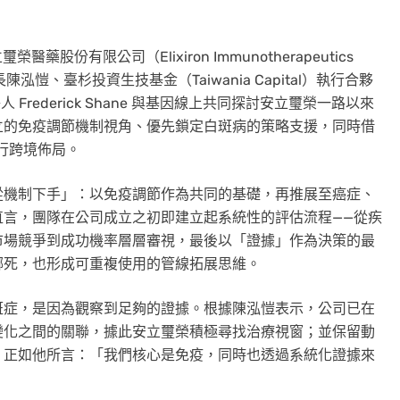
藥股份有限公司（Elixiron Immunotherapeutics
長陳泓愷、臺杉投資生技基金（Taiwania Capital）執行合夥
夥人
Frederick Shane
與基因線上共同探討安立璽榮一路以來
立的免疫調節機制視角、優先鎖定白斑病的策略支援，同時借
進行跨境佈局。
從機制下手」：以免疫調節作為共同的基礎，再推展至癌症、
直言，團隊在公司成立之初即建立起系統性的評估流程——從疾
市場競爭到成功機率層層審視，最後以「證據」作為決策的最
綁死，也形成可重複使用的管線拓展思維。
斑症，是因為觀察到足夠的證據。根據陳泓愷表示，公司已在
變化之間的關聯，據此安立璽榮積極尋找治療視窗；並保留動
。正如他所言：「我們核心是免疫，同時也透過系統化證據來