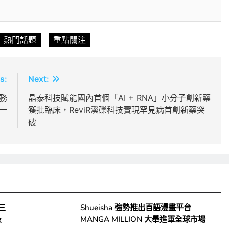
熱門話題
重點關注
s:
Next:
務
晶泰科技賦能國內首個「AI + RNA」小分子創新藥
一
獲批臨床，ReviR溪礫科技實現罕見病首創新藥突
破
獎三
Shueisha 強勢推出百語漫畫平台
及
MANGA MILLION 大舉進軍全球市場