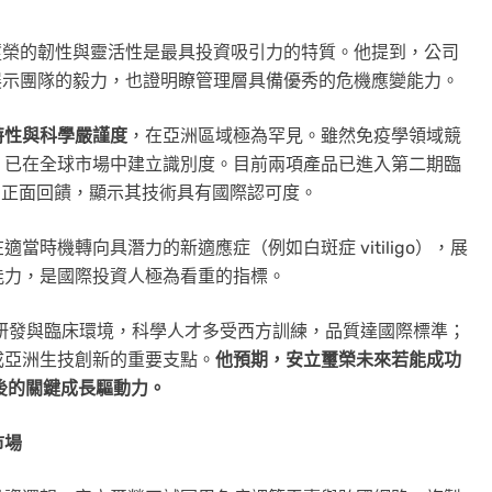
榮的韌性與靈活性是最具投資吸引力的特質。他提到，公司
不僅展示團隊的毅力，也證明瞭管理層具備優秀的危機應變能力。
特性與科學嚴謹度
，在亞洲區域極為罕見。雖然免疫學領域競
，已在全球市場中建立識別度。目前兩項產品已進入第二期臨
的正面回饋，顯示其技術具有國際認可度。
適當時機轉向具潛力的新適應症（例如白斑症 vitiligo），展
能力，是國際投資人極為看重的指標。
的研發與臨床環境，科學人才多受西方訓練，品質達國際標準；
成亞洲生技創新的重要支點。
他預期，安立璽榮未來若能成功
 後的關鍵成長驅動力。
市場