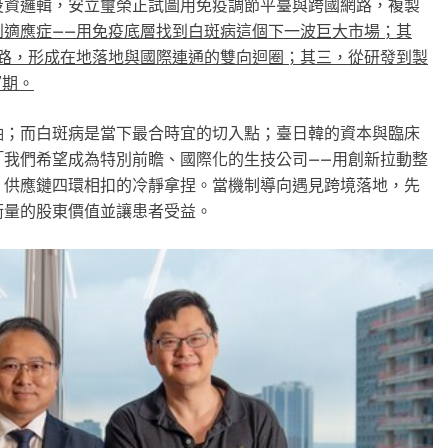
投資邏輯，安立璽榮正試圖用免疫調節平臺與跨國網路，複製
到適應症——用免疫底層找到白斑病這個下一波巨大市場；其
網路，形成在地落地與國際連通的雙向迴圈；其三，從研發到製
窗期。
軸；而白斑病是當下最合時宜的切入點；臺日韓的資本與臨床
「我們希望成為特別前瞻、國際化的生技公司——用創新拉動整
、供應鏈四環相扣的冷靜拿捏。當機制導向遇見跨境落地，先
衡量的股東價值並讓患者受益。