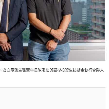
ick Shane、安立璽榮生醫董事長陳泓愷與臺杉投資生技基金執行合夥人