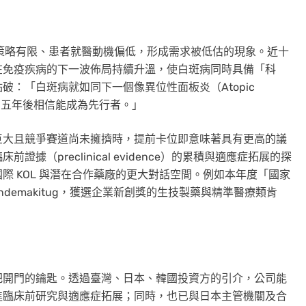
」
用治療策略有限、患者就醫動機偏低，形成需求被低估的現象。近十
在免疫疾病的下一波佈局持續升溫，使白斑病同時具備「科
：「白斑病就如同下一個像異位性面板炎（Atopic
三到五年後相信能成為先行者。」
巨大且競爭賽道尚未擁擠時，提前卡位即意味著具有更高的議
（preclinical evidence）的累積與適應症拓展的探
際 KOL 與潛在合作藥廠的更大對話空間。例如本年度「國家
demakitug，獲選企業新創獎的生技製藥與精準醫療類肯
把開門的鑰匙。透過臺灣、日本、韓國投資方的引介，公司能
進臨床前研究與適應症拓展；同時，也已與日本主管機關及合