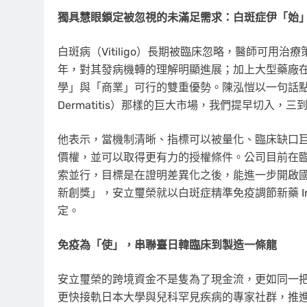
獨具慧眼鎖定被忽視的未滿足需求：白斑症伊「始
白斑病（Vitiligo）長期被臨床忽略，醫師可
年，對其發病機轉的理解明顯進展；加上大型藥廠
學」與「商業」可行的雙重優勢。陳泓愷以一句話點破
Dermatitis）那樣的巨大市場，我們提早切入，
他表示，當機制清晰、指標可以被量化、臨床缺口
價權，並可以取得更有力的授權條件。公司目前在臨床前證據
索並行，目標是在證明差異化之後，能進一步開啟國
新創獎」，安立璽榮就以白斑症精準免疫調節新藥 In
定。
免疫為「使」，串聯臺日韓臨床到製造一條龍
安立璽榮的跨境資金不是隻為了現金流，更如同一
更快接軌日本大學與兒科罕見疾病的專家社群，推