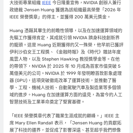
大技術專業組織
IEEE
今日隆重宣佈，NVIDIA 創辦人兼行
政總裁 Jensen Huang 獲選為該組織最高榮譽「2026 年
IEEE 榮譽獎章」的得主，並獲得 200 萬美元獎金。
Huang 憑藉其畢生的前瞻性領導，以及在加速運算領域的
先驅工作獲得肯定，其成就引領 NVIDIA 躋身科技創新界
的龍頭。這是 Huang 近期獲得的又一殊榮，他早前已獲評
伊利沙伯女王工程獎、《金融時報》及《時代》雜誌年度
風雲人物，以及
Stephen Hawking
教授獎學金等。在他
的帶領下，NVIDIA 於 2025 年 10 月成為首家市值突破 5
萬億美元的公司。NVIDIA 於 1999 年發明瞭首款影象處理
器 (GPU)，這項突破徹底改革了運算技術，並推動了醫
學、工程、機械人技術、自動駕駛汽車及製造業等多個領
域的進步。Huang 在加速運算方面的遠見，為當今的人工
智慧技術及工業革命奠定了堅實基礎。
「IEEE 榮譽獎章代表了職業生涯成就的巔峰。」IEEE 主
席
Mary Ellen Randall
表示，「Jensen Huang 的貢獻拓
展了科技的疆界，並促成了影響深遠、甚至超乎我們想像