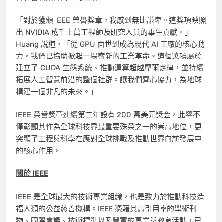
「對於獲頒 IEEE 榮譽獎章，我感到無比謙卑。這獎項映照
出 NVIDIA 成千上萬工程師及研究人員的畢生貢獻。」
Huang 說道，「從 GPU 面世到成為現代 AI 工廠的核心動
力，我們已協助掀起一場嶄新的工業革命。這個獎項屬於
建立了 CUDA 生態系統、推動運算超越摩爾定律，並持續
拓展人工智慧前沿的整個社群。讓我們齊心協力，為地球
構建一個非凡的未來。」
IEEE 榮譽獎章連續第二年設有 200 萬美元獎金，此舉不
僅彰顯其作為全球科技界最重要殊榮之一的崇高地位，更
突顯了工程與科學在應對全球挑戰及推動世界向前發展中
的核心作用。
關於 IEEE
IEEE 是全球最大的技術專業組織，也是致力於推動科技造
福人類的公益慈善機構。IEEE 憑藉其高引用率的學術刊
物、國際會議、技術標準以及豐富的專業與教育活動，已