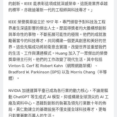
的創新。IEEE 能表彰這項成就深感榮幸，這既是業界卓越
的標竿，亦啟迪著新一代的工程師與科技專才。」
IEEE 榮譽獎章設立於 1917 年，專門頒發予對科技及工程
界產生深遠影響的傑出人士。歷屆得獎者均大膽構想創新
與革命性的事物，不斷拓展可能性的極限。他們的成就激
勵著當今的科技專才，共同構建一個更具創意和美好的世
界。這些先驅成功將前衛意念實踐，改變世界並重塑我們
的生活、工作與溝通模式。Huang 加入了一眾傑出的榮譽
獎章得主行列，他們的工作改變了現代生活，其中包括
Vinton G. Cerf
和 Robert Kahn（網際網路架構）、
Bradford W. Parkinson (GPS) 以及 Morris Chang（半導
體）。
NVIDIA 加速運算平臺已成為各行業的動力核心，不論是驅
動 ChatGPT 等生成式 AI 模型，抑或構建全球頂尖的 AI 工
廠及資料中心。憑藉對創新的執著及領先行業數十年的佈
局，黃仁勳建立的基礎設施不僅支援全球科技專才，更每
日影響著數百萬人的生活。