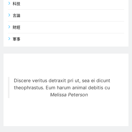
科技
言論
財經
軍事
Discere veritus detraxit pri ut, sea ei dicunt
theophrastus. Eum harum animal debitis cu
Melissa Peterson