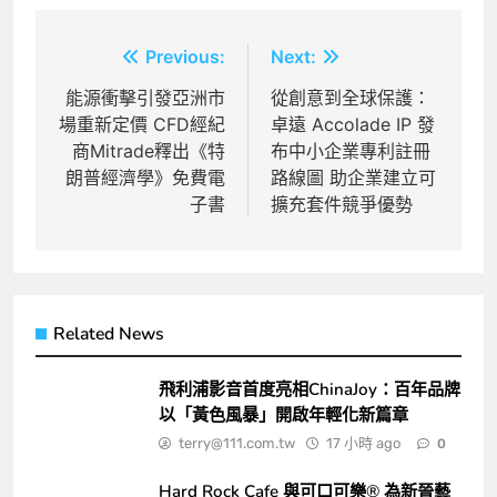
文
Previous:
Next:
章
能源衝擊引發亞洲市
從創意到全球保護：
場重新定價 CFD經紀
卓遠 Accolade IP 發
導
商Mitrade釋出《特
布中小企業專利註冊
覽
朗普經濟學》免費電
路線圖 助企業建立可
子書
擴充套件競爭優勢
Related News
飛利浦影音首度亮相ChinaJoy：百年品牌
以「黃色風暴」開啟年輕化新篇章
terry@111.com.tw
17 小時 ago
0
Hard Rock Cafe 與可口可樂® 為新晉藝