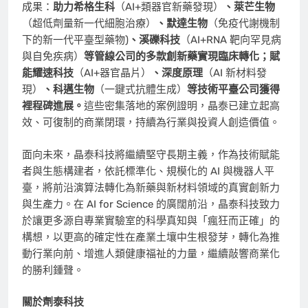
成果：
助力希格生科
（AI+類器官新藥發現）
、萊芒生物
（超低劑量新一代細胞治療）
、默達生物
（免疫代謝機制
下的新一代平臺型藥物)
、溪礫科技
（AI+RNA 靶向罕見病
與自免疾病）
等管線公司的多款創新藥實現臨床轉化；賦
能耀速科技
（AI+器官晶片）
、深度原理
（AI 新材料發
現）
、科邁生物
（一鍵式抗體生成）
等技術平臺公司獲得
裡程碑進展。
這些密集落地的案例證明，晶泰已建立起高
效、可復制的商業閉環，持續為行業與投資人創造價值。
面向未來，晶泰科技將繼續堅守長期主義，作為技術賦能
者與生態構建者，依託標準化、規模化的 AI 與機器人平
臺，將前沿演算法轉化為新藥與新材料領域的真實創新力
與生產力。在 AI for Science 的廣闊前沿，晶泰科技致力
於讓更多源自專業實驗室的科學真知與「瘋狂而正確」的
構想，以更高的確定性在產業土壤中生根發芽，轉化為推
動行業向前、增進人類健康福祉的力量，繼續敲響商業化
的勝利鍾聲。
關於劑泰科技