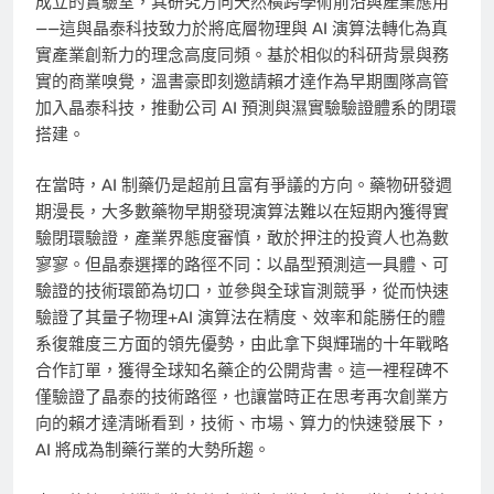
成立的實驗室，其研究方向天然橫跨學術前沿與產業應用
——這與晶泰科技致力於將底層物理與 AI 演算法轉化為真
實產業創新力的理念高度同頻。基於相似的科研背景與務
實的商業嗅覺，溫書豪即刻邀請賴才達作為早期團隊高管
加入晶泰科技，推動公司 AI 預測與濕實驗驗證體系的閉環
搭建。
在當時，AI 制藥仍是超前且富有爭議的方向。藥物研發週
期漫長，大多數藥物早期發現演算法難以在短期內獲得實
驗閉環驗證，產業界態度審慎，敢於押注的投資人也為數
寥寥。但晶泰選擇的路徑不同：以晶型預測這一具體、可
驗證的技術環節為切口，並參與全球盲測競爭，從而快速
驗證了其量子物理+AI 演算法在精度、效率和能勝任的體
系復雜度三方面的領先優勢，由此拿下與輝瑞的十年戰略
合作訂單，獲得全球知名藥企的公開背書。這一裡程碑不
僅驗證了晶泰的技術路徑，也讓當時正在思考再次創業方
向的賴才達清晰看到，技術、市場、算力的快速發展下，
AI 將成為制藥行業的大勢所趨。