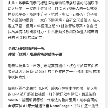
由此，晶泰與劑泰同樣選擇從藥物臨床前研發的關鍵環節
切入行業，一家向上遊發展，打造 AI+機器人的一站式藥
物發現平臺，橫跨小分子、抗體、多肽、siRNA、分子膠
等多重藥物模態；一家向下遊深耕，自研全球首個 AI 奈米
遞送平臺，僅用 6 年便建立起 10 餘款管線專案，各自成
長為具備稀缺研發能力、且已推動多款創新藥進入臨床階
段的 AI 制藥標桿企業。
全球AI藥物遞送第一股:
突破「送藥」瓶頸的稀缺技術平臺
劑泰科技此次上市吸引市場高度關注，核心在於其直面核
酸與基因治療時代最棘手的工程難題之一——如何將藥物精
準送達病灶。
傳統脂質奈米顆粒（LNP）遞送存在根本性侷限：絕大多
數 LNP 被肝髒被動捕獲，肝外遞送效率極低，嚴重製約
mRNA、基因編輯等新一代療法的臨床應用。劑泰自研的
全球首個 AI 奈米遞送平臺 NanoForge
，正是在這一瓶頸