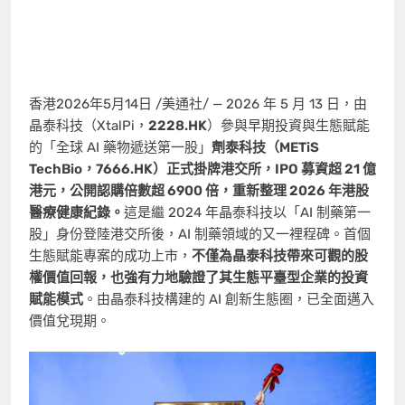
香港
2026年5月14日
/美通社/ — 2026 年 5 月 13 日，由
晶泰科技（XtalPi，
2228.HK
）參與早期投資與生態賦能
的「全球 AI 藥物遞送第一股」
劑泰科技（METiS
TechBio，7666.HK）正式掛牌港交所，IPO 募資超 21 億
港元，公開認購倍數超 6900 倍，重新整理 2026 年港股
醫療健康紀錄。
這是繼 2024 年晶泰科技以「AI 制藥第一
股」身份登陸港交所後，AI 制藥領域的又一裡程碑。首個
生態賦能專案的成功上市，
不僅為晶泰科技帶來可觀的股
權價值回報，也強有力地驗證了其生態平臺型企業的投資
賦能模式
。由晶泰科技構建的 AI 創新生態圈，已全面邁入
價值兌現期。