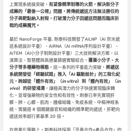
上實現系統級突破，
有望像精準制導的火箭，解決新分子
成藥的「最後一公裡」問題，將傳統遞送方法無法勝任的
分子與靶點納入射程，打破潛力分子因遞送問題而臨床折
戟的成藥魔咒。
基於 NanoForge 平臺, 劑泰科技開發了AiLNP（AI 奈米遞
送系統設計平臺）、AiRNA（AI mRNA序列設計平臺）、
AiTEM（AI小分子制劑設計平臺）三大技術解決方案，以
演算法、智慧體與高通量篩選實驗結合，
覆蓋小分子、大
分子等多種藥物模態
。這一系列的平臺能力突破，
將遞送
系統開發從「經驗試錯」推入「AI 驅動設計」的工程化紀
元，跨越從「體外有效」（
in vitro
）到「體內有效」（
in
vivo
）的研發鴻溝
，讓極具潛力的分子快速實現臨床轉
化，並增強藥物的安全性和有效性。劑泰已率先實現肝
髒、肺、心髒、肌肉、腫瘤組織、免疫系統、中樞神經系
統、胃腸道 8 個關鍵器官和組織的精準靶向遞送，肝靶向
遞送效率超行業基準 20 倍。
在商業化策略上，劑泰科技採用「平臺合作+產品合作」的