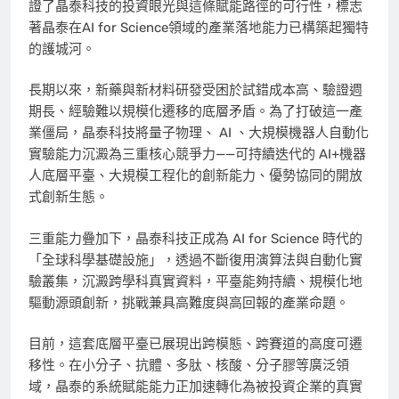
證了晶泰科技的投資眼光與這條賦能路徑的可行性，標志
著晶泰在AI for Science領域的產業落地能力已構築起獨特
的護城河。
長期以來，新藥與新材料研發受困於試錯成本高、驗證週
期長、經驗難以規模化遷移的底層矛盾。為了打破這一產
業僵局，晶泰科技將量子物理、 AI 、大規模機器人自動化
實驗能力沉澱為三重核心競爭力——可持續迭代的 AI+機器
人底層平臺、大規模工程化的創新能力、優勢協同的開放
式創新生態。
三重能力疊加下，晶泰科技正成為 AI for Science 時代的
「全球科學基礎設施」，透過不斷復用演算法與自動化實
驗叢集，沉澱跨學科真實資料，平臺能夠持續、規模化地
驅動源頭創新，挑戰兼具高難度與高回報的產業命題。
目前，這套底層平臺已展現出跨模態、跨賽道的高度可遷
移性。在小分子、抗體、多肽、核酸、分子膠等廣泛領
域，晶泰的系統賦能能力正加速轉化為被投資企業的真實