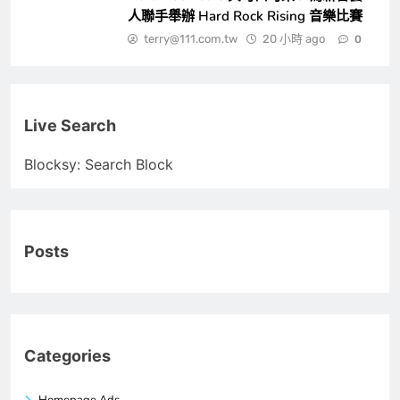
人聯手舉辦 Hard Rock Rising 音樂比賽
terry@111.com.tw
20 小時 ago
0
Live Search
Blocksy: Search Block
Posts
Categories
Homepage Ads