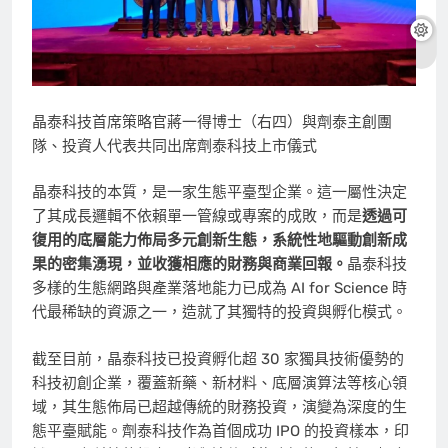
晶泰科技首席策略官蔣一得博士（右四）與劑泰主創團
隊、投資人代表共同出席劑泰科技上市儀式
晶泰科技的本質，是一家生態平臺型企業。這一屬性決定
了其成長邏輯不依賴單一管線或專案的成敗，而是
透過可
復用的底層能力佈局多元創新生態，系統性地驅動創新成
果的密集湧現，並收獲相應的財務與商業回報。
晶泰科技
多樣的生態網路與產業落地能力已成為 AI for Science 時
代最稀缺的資源之一，造就了其獨特的投資與孵化模式。
截至目前，晶泰科技已投資孵化超 30 家獨具技術優勢的
科技初創企業，覆蓋新藥、新材料、底層演算法等核心領
域，其生態佈局已超越傳統的財務投資，演變為深度的生
態平臺賦能。劑泰科技作為首個成功 IPO 的投資樣本，印