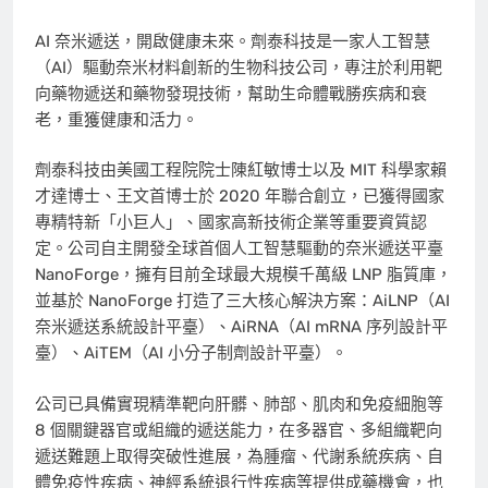
AI 奈米遞送，開啟健康未來。劑泰科技是一家人工智慧
（AI）驅動奈米材料創新的生物科技公司，專注於利用靶
向藥物遞送和藥物發現技術，幫助生命體戰勝疾病和衰
老，重獲健康和活力。
劑泰科技由美國工程院院士陳紅敏博士以及 MIT 科學家賴
才達博士、王文首博士於 2020 年聯合創立，已獲得國家
專精特新「小巨人」、國家高新技術企業等重要資質認
定。公司自主開發全球首個人工智慧驅動的奈米遞送平臺
NanoForge，擁有目前全球最大規模千萬級 LNP 脂質庫，
並基於 NanoForge 打造了三大核心解決方案：AiLNP（AI
奈米遞送系統設計平臺）、AiRNA（AI mRNA 序列設計平
臺）、AiTEM（AI 小分子制劑設計平臺）。
公司已具備實現精準靶向肝髒、肺部、肌肉和免疫細胞等
8 個關鍵器官或組織的遞送能力，在多器官、多組織靶向
遞送難題上取得突破性進展，為腫瘤、代謝系統疾病、自
體免疫性疾病、神經系統退行性疾病等提供成藥機會，也