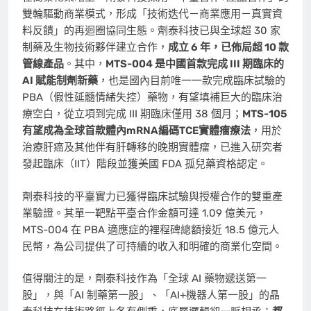
雙輪驅動商業模式，形成「技術迭代－商業應用－真實資
料反饋」的再迴圈協同生態。劑泰科技已與全球超 30 家
制藥及生物技術夥伴建立合作，
成立 6 年，已佈局超 10 款
管線產品
。其中，
MTS-004 是中國首款完成 III 期臨床的
AI 賦能制劑新藥
，也是國內目前唯一一款完成臨床試驗的
PBA（假性延髓情緒失控）藥物，有望填補巨大的臨床治
療空白，從立項到完成 III 期臨床僅用 38 個月；
MTS-105
有望成為全球首款體內mRNA編碼TCE實體瘤療法
，用於
治療肝癌及其他伴有肝轉移的晚期實體瘤，已進入研究者
發起臨床（IIT）階段並獲美國 FDA 孤兒藥資格認定。
劑泰科技的平臺實力已獲得臨床試驗與授權合作的雙重產
業驗證。其單一靶點平臺合作金額可達 1.09 億美元，
MTS-004 在 PBA 適應症的裡程碑總額接近 18.5 億元人
民幣，為公司提供了可持續的收入和明確的商業化空間。
值得關注的是，劑泰科技作為「全球 AI 藥物遞送第一
股」，與「AI 制藥第一股」、「AI+機器人第一股」的晶