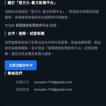
關於「智文化-藝文新聞平台」
深耕綜合領域的「智文化-藝文新聞平台」，聚焦綜合新聞與深度
報導，為讀者帶來最新綜合趨勢與市場動態。
本站由
智聞捷發新聞發佈平台
營運。
合作・提案・試發新聞
我們誠摯歡迎各行各業洽談合作與內容提案。無論品牌新聞、產品
發表或產業觀點，皆可透過「智聞捷發新聞發佈平台」試發新聞
稿，讓您的訊息觸及更廣大讀者。
立即洽談合作 ✉
聯絡我們
投稿合作
ecoyah+114@gmail.com
客服信箱
ecoyah+114@gmail.com