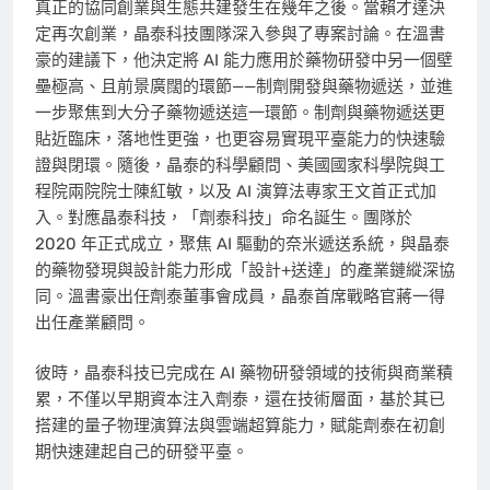
真正的協同創業與生態共建發生在幾年之後。當賴才達決
定再次創業，晶泰科技團隊深入參與了專案討論。在溫書
豪的建議下，他決定將 AI 能力應用於藥物研發中另一個壁
壘極高、且前景廣闊的環節——制劑開發與藥物遞送，並進
一步聚焦到大分子藥物遞送這一環節。制劑與藥物遞送更
貼近臨床，落地性更強，也更容易實現平臺能力的快速驗
證與閉環。隨後，晶泰的科學顧問、美國國家科學院與工
程院兩院院士陳紅敏，以及 AI 演算法專家王文首正式加
入。對應晶泰科技，「劑泰科技」命名誕生。團隊於
2020 年正式成立，聚焦 AI 驅動的奈米遞送系統，與晶泰
的藥物發現與設計能力形成「設計+送達」的產業鏈縱深協
同。溫書豪出任劑泰董事會成員，晶泰首席戰略官蔣一得
出任產業顧問。
彼時，晶泰科技已完成在 AI 藥物研發領域的技術與商業積
累，不僅以早期資本注入劑泰，還在技術層面，基於其已
搭建的量子物理演算法與雲端超算能力，賦能劑泰在初創
期快速建起自己的研發平臺。