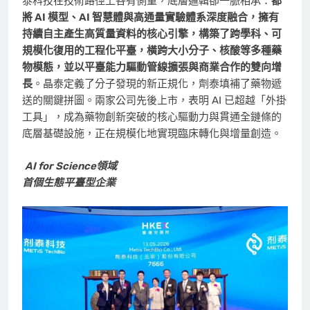
泰科技在技術路徑上各有側重，底層邏輯卻一脈相承：
都
將 AI 模型、AI 智慧體與高通量實驗體系深度融合，擁有
持續自主產生高質量資料的核心引擎，構築了跨學科、可
規模化復用的工程化平臺，橫跨大小分子、核酸等多種藥
物模態，並以平臺能力驅動管線擴張與商業合作的雙向增
長
。晶泰定義了分子發現的新正規化，劑泰填補了藥物遞
送的關鍵拼圖。兩家公司先後上市，表明 AI 已超越「外掛
工具」，成為藥物創新突破的核心驅動力與貫通全鏈條的
底層基礎設施，正在規模化地實現臨床轉化與增量創造。
AI for Science領域
首個生態平臺型企業