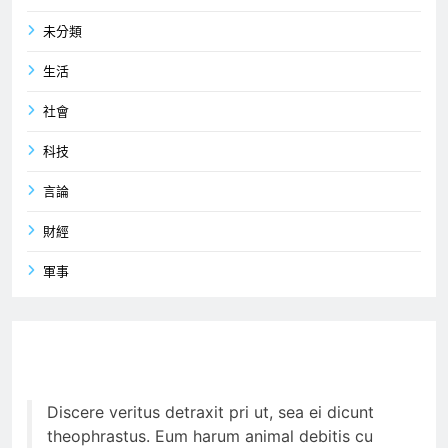
未分類
生活
社會
科技
言論
財經
軍事
Discere veritus detraxit pri ut, sea ei dicunt
theophrastus. Eum harum animal debitis cu