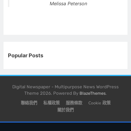
Melissa Peterson
Popular Posts
Digital Newspaper - Multipurpose News WordPress
Theme 2026. Powered By
.
BlazeThemes
聯絡我們
私權政策
服務條款
Cookie 政策
關於我們