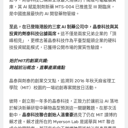
庫，其 AI 賦能制劑新藥 MTS-004 已推進至 III 期臨床，
是中國進展最快的 AI 開發藥物管線。
至此，在已登陸港股的三家 AI 制藥公司中，晶泰科技與其
投資的劑泰科技佔據兩席。
這不僅是兩家兄弟企業的「頂
峰相見」，更標志著晶泰科技作為平臺型龍頭企業的硬科
技投資賦能模式，已獲得公開市場的實質性驗證。
始於MIT的創業共識:
跨越前沿概念，直擊產業痛點
晶泰與劑泰的創業交叉點，追溯到 2016 年秋天麻省理工
學院（MIT）校園的一場初創專案開放日活動。
彼時，創立剛一年多的晶泰科技，正致力於讓前沿 AI 落地
於解決新藥研發中藥物晶型預測這一關鍵難題。在那次活
動中，
晶泰科技聯合創始人溫書豪
遇見了仍在 MIT 讀博的
賴才達。賴才達所在的 Myerson Lab 是諾華與 MIT 聯合