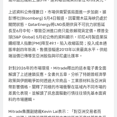
上述資料公佈僅數日，市場供需緊張局面進一步加劇。據
彭博社(Bloomberg) 5月4日報道，因霍爾木茲海峽仍處於
關閉狀態，QatarEnergy將LNG長期供貨不可抗力狀態延
長至6月中旬，導致亞洲進口商只能依賴現貨定價。標普全
球(S&P Global) 5月初公佈的資料顯示，印尼4月製造業採
購經理人指數(PMI)降至49.1，陷入收縮區間；投入成本通
脹率創四年新高，售價漲幅達2013年以來最高水平。供給
端溢價已傳導至亞洲股指與印尼盧比匯率。
針對2026年的市場環境，Mitrade釋出的這本電子書全面
解讀了上述連鎖反應。全書共五章，分析了特朗普經濟學
政策與伊朗戰爭如何透過大宗商品、工業原材料及亞洲貨
幣影響價格，闡釋了同樣的市場衝擊在區域內不同市場的
差異化表現，並解讀了訊息面驅動行情往往領先基本面資
料的市場邏輯。
Mitrade集團副總裁Kevin Lai表示：
「
對亞洲交易者而