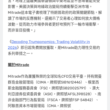
言，地理上遠離美國華盛頓與中東地區並不意味著能免受
影響。美國決策與地緣政治變局持續衝擊亞洲市場。
Mitrade這本電子書梳理了特朗普政府的政策關鍵節點，解
讀了市場的反應機制，還揭示了交易者心理如何放大價格
波動，從而助力市場參與者更好地預判下一輪市場衝擊，
而非盲目投機。
」
《
Decoding Trumponomics: Trading Volatility in
2026
》即日起免費開放獲取，是Mitrade助力理性交易的
系列舉措之一。
關於
Mitrade
Mitrade作為屢獲殊榮的全球知名CFD交易平臺，持有開曼
群島金融管理局（CIMA，牌照號SIB1612446）、模里西
斯金融服務委員會（FSC，牌照號GB20025791）、澳大
利亞證券投資委員會（ASIC，牌照號AFSL398528）、南
非金融部門行為監管局（FSCA，牌照號FSP 54842）、
阿聯酋資本市場管理局（CMA，牌照號