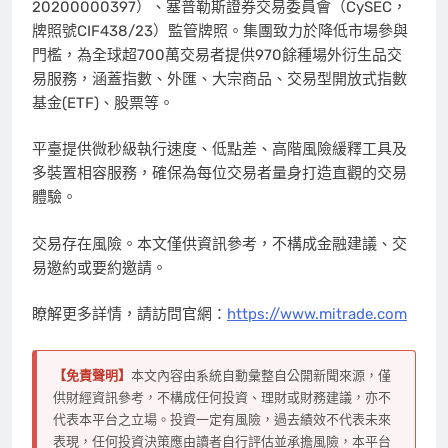
20200000397）、塞普勒斯證券交易委員會（CySEC，
牌照號CIF438/23）監管牌照。集團致力於降低市場參與
門檻，為全球超700萬交易者提供970餘種場外衍生品交
易服務，涵蓋指數、外匯、大宗商品、交易型開放式指數
基金(ETF)、股票等。
平臺提供微秒級執行速度、低點差、高階風險緩釋工具及
多裝置相容服務，確保為每位交易者量身打造直觀的交易
體驗。
交易存在風險。本文僅供資訊參考，不構成金融建議、交
易邀約或要約邀請。
瞭解更多詳情，請訪問官網：
https://www.mitrade.com
【免責聲明】
本文內容由系統自動彙整自公開新聞來源，僅
供財經資訊參考，不構成任何投資、理財或財務建議，亦不
代表本平台之立場。投資一定有風險，過去績效不代表未來
表現，任何投資決策應由讀者自行評估並承擔風險，本平台