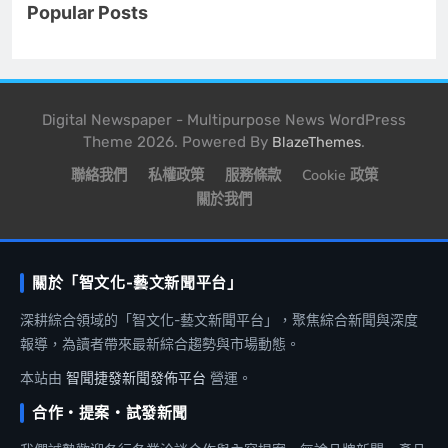
Popular Posts
Digital Newspaper - Multipurpose News WordPress
Theme 2026. Powered By
.
BlazeThemes
聯絡我們
私權政策
服務條款
Cookie 政策
關於我們
關於「智文化-藝文新聞平台」
深耕綜合領域的「智文化-藝文新聞平台」，聚焦綜合新聞與深度
報導，為讀者帶來最新綜合趨勢與市場動態。
本站由
智聞捷發新聞發佈平台
營運。
合作・提案・試發新聞