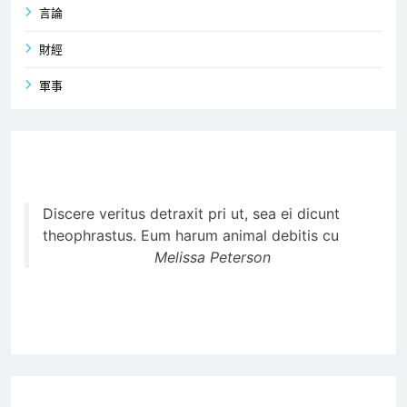
言論
財經
軍事
Discere veritus detraxit pri ut, sea ei dicunt
theophrastus. Eum harum animal debitis cu
Melissa Peterson