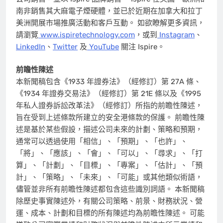
南非銷售其大麻電子煙硬體，並已於近期在加拿大和拉丁
美洲開展市場推廣活動和客戶互動。 如欲瞭解更多資訊，
請瀏覽
www.ispiretechnology.com
，或到
Instagram
、
LinkedIn
、
Twitter
及
YouTube
關注 Ispire。
前瞻性陳述
本新聞稿包含《1933 年證券法》（經修訂）第 27A 條、
《1934 年證券交易法》（經修訂）第 21E 條以及《1995
年私人證券訴訟改革法》（經修訂）所指的前瞻性陳述，
旨在受到上述條款所建立的安全港條款的保護。 前瞻性陳
述是基於某些假設，描述公司未來的計劃、策略和預期，
通常可以透過使用「相信」、「預期」、「也許」、
「將」、「應該」、「會」、「可以」、「尋求」、「打
算」、「計劃」、「目標」、「專案」、「估計」、「預
計」、「策略」、「未來」、「可能」或其他類似術語，
儘管並非所有前瞻性陳述都包含這些識別詞語。 本新聞稿
除歷史事實陳述外，有關公司策略、前景、財務狀況、營
運、成本、計劃和目標的所有陳述均為前瞻性陳述。 可能