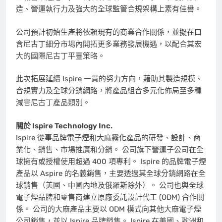
造、營運執行力及強大的全球監管合規架構上素有佳譽。
公司預計初始生產將依賴現有的商業合作關係，並擬在口
含尼古丁細分市場內開拓更多業務發展機遇，以配合其宏
大的國際尼古丁平臺策略。
此次拓展延續 Ispire 一貫的努力方向，藉助其製造規模、
合規實力及全球分銷網路，將產品組合多元化佈局至多種
減害尼古丁產品類別。
關於 Ispire Technology Inc.
Ispire 從事品牌電子煙和大麻霧化產品的研發、設計、商
業化、銷售、市場推廣和分銷。 公司旗下營運子公司在全
球擁有或授權使用超過 400 項專利。 Ispire 的品牌電子煙
產品以 Aspire 的名義銷售，主要透過其全球分銷網路在全
球銷售（美國、中國內地及俄羅斯除外）。 公司也與全球
電子煙品牌和零售商建立原廠委託設計代工 (ODM) 合作關
係。 公司的大麻產品主要以 ODM 模式向其他大麻電子煙
公司銷售，並以 Ispire 品牌銷售。 Ispire 在美國、歐洲和