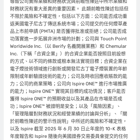
導致公司實際業績和財務狀況與前瞻性陳述中所示業績和
財務狀況有重大差異的重要因素。 此類前瞻性陳述包括但
不限於風險和不確定性，包括以下方面：公司能否成功重
返美國電子尼古丁傳送系統市場；公司提交的任何煙草產
品上市前申請 (PMTA) 是否獲得批准或拒絕；公司能否成
功落實進一步拓展非洲市場的計劃；公司與 Touch Point
Worldwide Inc.（以 Berify 名義開展業務）和 Chemular
Inc.（下稱「合資企業」）的合資企業能否按照目前設想
的方式、以不同的條款或根本無法實現目標；合資企業在
電子煙技術領域進行創新或開發尼古丁電子煙裝置的年齡
限制或年齡驗證技術的能力；公司及時收回應收賬款的能
力；公司的商業策略；公司向 Ispire ONE™ 進行市場推廣
的能力；Ispire ONE™ 實現其目標的成功情況；客戶能否
獲得 Ispire ONE™ 的預期收益以及其產品在市場是否成
功；Ispire ONE™ 被證明是安全；以及「風險因素」、
「管理階層對財務狀況和經營業績的討論與分析」、「關
於前瞻性陳述的警示性說明」中所述的風險和不確定性，
以及 Ispire 截至 2025 年 6 月 30 日止年度的 10-K 表格
年度報告和 Ispire 隨後向美國證券交易委員會提交的任何