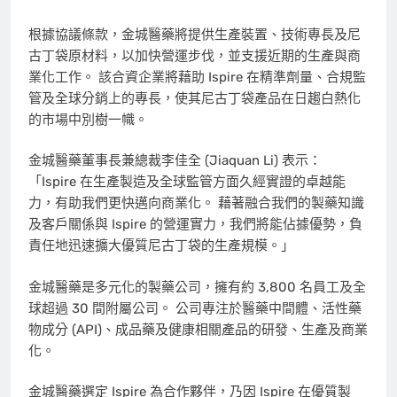
根據協議條款，金城醫藥將提供生產裝置、技術專長及尼
古丁袋原材料，以加快營運步伐，並支援近期的生產與商
業化工作。 該合資企業將藉助 Ispire 在精準劑量、合規監
管及全球分銷上的專長，使其尼古丁袋產品在日趨白熱化
的市場中別樹一幟。
金城醫藥董事長兼總裁李佳全 (Jiaquan Li) 表示：
「Ispire 在生產製造及全球監管方面久經實證的卓越能
力，有助我們更快邁向商業化。 藉著融合我們的製藥知識
及客戶關係與 Ispire 的營運實力，我們將能佔據優勢，負
責任地迅速擴大優質尼古丁袋的生產規模。」
金城醫藥是多元化的製藥公司，擁有約 3,800 名員工及全
球超過 30 間附屬公司。 公司專注於醫藥中間體、活性藥
物成分 (API)、成品藥及健康相關產品的研發、生產及商業
化。
金城醫藥選定 Ispire 為合作夥伴，乃因 Ispire 在優質製