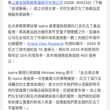
業
山東金城醫藥集團股份有限公司
(SZSE: 300233)（下稱
「金城醫藥」）成立合資企業，共同生產尼古丁袋產品並
推動商業銷售。
此合資專案標誌著 Ispire 進軍蓬勃發展的口含尼古丁產品
板塊，將其產品組合擴充套件至電子煙硬體之外，並讓本
公司在全球尼古丁市場中增長速度數一數二的細分市場中
佔據優勢。
Grand View Research
的資料顯示，2025 年
尼古丁袋市場約為 70 億美元，預計到 2033 年前將保持
每年近 25% 的增長率，其市場規模或會超過 400 億美
元。
Ispire 聯席行政總裁 Michael Wang 表示：「此合資企業
對 Ispire 來說是一次意義重大的策略擴張。 尼古丁袋乃全
球矚目的主要增長類別，是次合作令我們得以憑藉即時可
用的營運實力與藥品級製造專長，迅速進軍市場。 加上我
們在全球分銷及合規基礎設施方面的優勢，我們相信這將
有助建立重要的新收入來源，並推動我們更全面的尼古丁
平臺策略。」