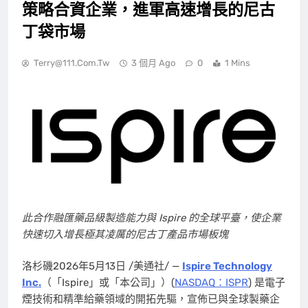
策略合資企業，進軍高速增長的尼古
丁袋市場
Terry@111.com.tw
3 個月 Ago
0
1 Mins
此合作融匯藥品級製造能力與 Ispire 的全球平臺，使企業
快速切入增長極其凌厲的尼古丁產品市場板塊
洛杉磯
2026年5月13日
/美通社/ —
Ispire Technology
Inc.
（「Ispire」或「本公司」）(
NASDAQ：ISPR
) 是電子
煙技術和精準給藥領域的開拓先驅，宣佈已與全球製藥企