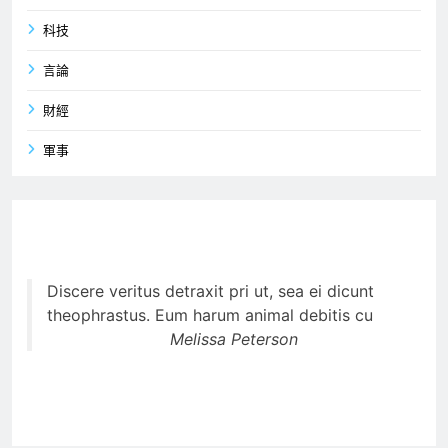
科技
言論
財經
軍事
Discere veritus detraxit pri ut, sea ei dicunt
theophrastus. Eum harum animal debitis cu
Melissa Peterson