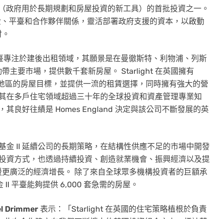
using Bank（政府用於長期規劃和房屋投資的新工具）的首批投資之一。
透過基金、平臺和合作夥伴關係，靈活部署政府支援的資本，以啟動
付。
資產管理平臺專注於建後出租領域，其願景是在曼徹斯特、利物浦、列斯
要市場，提供數千套新房屋。 Starlight 在英國擁有
支援該地區的房屋目標，並提供一流的租賃選擇，同時擁有強大的營
t 帶來其在多戶住宅領域超過三十年的全球投資和資產管理專業知
商，其良好往績是 Homes England 決定與該公司不斷發展的英
後，基金 II 延續公司的長期策略，在結構性供應不足的市場中開發
謹審慎的投資方式，也透過持續投資、創造就業機會、振興經濟以及提
更廣泛的經濟增長。 除了來自全球眾多機構投資者的巨額承
的資金 II 平臺能夠提供 6,000 套急需的房屋。
l Drimmer
表示：「Starlight 在英國的住宅策略植根於負責