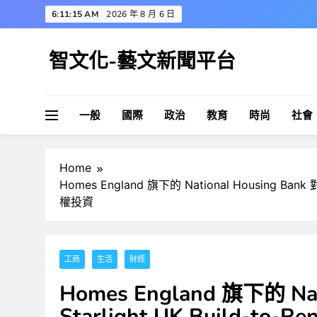
Skip
6:11:16 AM
2026 年 8 月 6 日
to
content
智文化-藝文新聞平台
一般
國際
政治
教育
時尚
社會
Home
Homes England 旗下的 National Housing Bank 對
權投資
工商
生活
財經
Homes England 旗下的 Nat
Starlight UK Build-to-