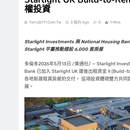
權投資
Terry@111.com.tw
3 個月 Ago
0
1 Mins
Starlight Investments 與 National H
Starlight 平臺
推動建設 6,000 套房屋
多倫多
2026年5月13日
/美通社/ — Starlight Inve
Bank 已加入 Starlight UK 建後出租資金 II (Bui
各地新建租賃房屋的交付。 這項投資體現雙方共同
展。