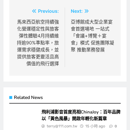
文
Previous:
Next:
章
馬來西亞航空持續強
亞博館成大型企業宴
化營運穩定性與旅客
會首選場地 一站式
導
彈性體驗4月持續維
「會議+博覽＋宴
覽
持逾90%準點率，旅
會」模式 促進團隊凝
運需求穩健成長，並
聚 推動業務發展
提供旅客更靈活且高
價值的飛行選擇
Related News
飛利浦影音首度亮相ChinaJoy：百年品牌
以「黃色風暴」開啟年輕化新篇章
terry@111.com.tw
15 小時 ago
0