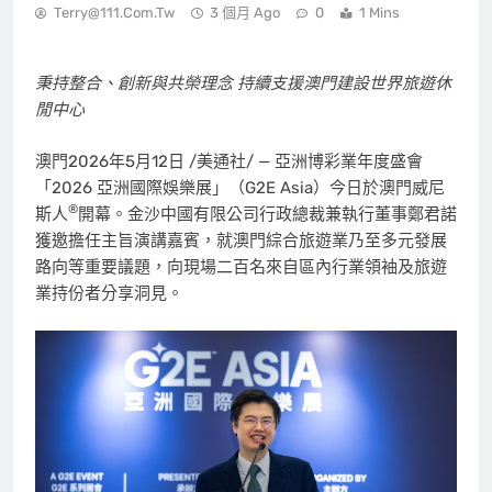
Terry@111.com.tw
3 個月 Ago
0
1 Mins
秉持整合、創新與共榮理念 持續支援澳門建設世界旅遊休
閒中心
澳門
2026年5月12日
/美通社/ — 亞洲博彩業年度盛會
「2026 亞洲國際娛樂展」（G2E Asia）今日於澳門威尼
®
斯人
開幕。金沙中國有限公司行政總裁兼執行董事鄭君諾
獲邀擔任主旨演講嘉賓，就澳門綜合旅遊業乃至多元發展
路向等重要議題，向現場二百名來自區內行業領袖及旅遊
業持份者分享洞見。