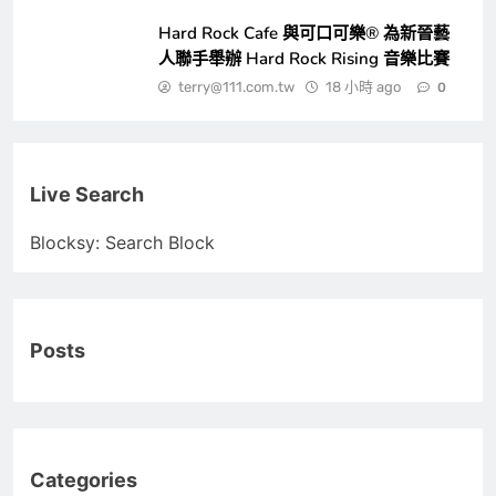
Hard Rock Cafe 與可口可樂® 為新晉藝
人聯手舉辦 Hard Rock Rising 音樂比賽
terry@111.com.tw
18 小時 ago
0
Live Search
Blocksy: Search Block
Posts
Categories