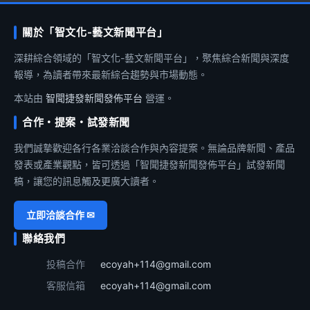
關於「智文化-藝文新聞平台」
深耕綜合領域的「智文化-藝文新聞平台」，聚焦綜合新聞與深度
報導，為讀者帶來最新綜合趨勢與市場動態。
本站由
智聞捷發新聞發佈平台
營運。
合作・提案・試發新聞
我們誠摯歡迎各行各業洽談合作與內容提案。無論品牌新聞、產品
發表或產業觀點，皆可透過「智聞捷發新聞發佈平台」試發新聞
稿，讓您的訊息觸及更廣大讀者。
立即洽談合作 ✉
聯絡我們
投稿合作
ecoyah+114@gmail.com
客服信箱
ecoyah+114@gmail.com