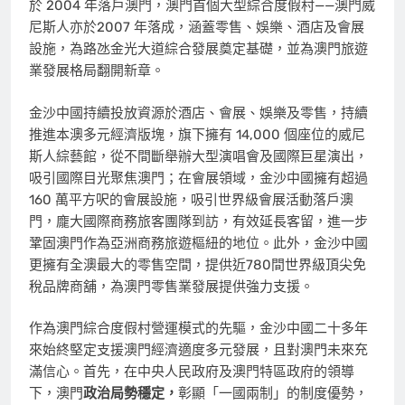
於 2004 年落戶澳門，澳門首個大型綜合度假村——澳門威
尼斯人亦於2007 年落成，涵蓋零售、娛樂、酒店及會展
設施，為路氹金光大道綜合發展奠定基礎，並為澳門旅遊
業發展格局翻開新章。
金沙中國持續投放資源於酒店、會展、娛樂及零售，持續
推進本澳多元經濟版塊，旗下擁有 14,000 個座位的威尼
斯人綜藝館，從不間斷舉辦大型演唱會及國際巨星演出，
吸引國際目光聚焦澳門；在會展領域，金沙中國擁有超過
160 萬平方呎的會展設施，吸引世界級會展活動落戶澳
門，龐大國際商務旅客團隊到訪，有效延長客留，進一步
鞏固澳門作為亞洲商務旅遊樞紐的地位。此外，金沙中國
更擁有全澳最大的零售空間，提供近780間世界級頂尖免
稅品牌商舖，為澳門零售業發展提供強力支援。
作為澳門綜合度假村營運模式的先驅，金沙中國二十多年
來始終堅定支援澳門經濟適度多元發展，且對澳門未來充
滿信心。首先，在中央人民政府及澳門特區政府的領導
下，澳門
政治局勢穩定，
彰顯「一國兩制」的制度優勢，