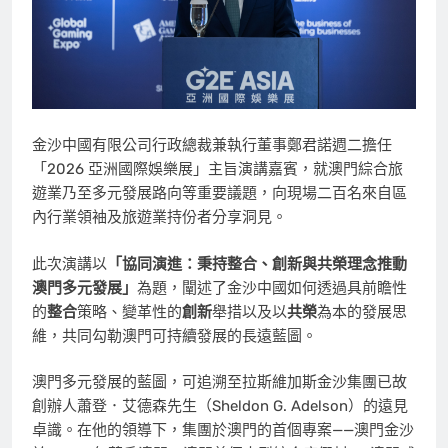
金沙中國有限公司行政總裁兼執行董事鄭君諾週二擔任
「2026 亞洲國際娛樂展」主旨演講嘉賓，就澳門綜合旅
遊業乃至多元發展路向等重要議題，向現場二百名來自區
內行業領袖及旅遊業持份者分享洞見。
此次演講以
「協同演進：秉持整合、創新與共榮理念推動
澳門多元發展」
為題，闡述了金沙中國如何透過具前瞻性
的
整合
策略、變革性的
創新
舉措以及以
共榮
為本的發展思
維，共同勾勒澳門可持續發展的長遠藍圖。
澳門多元發展的藍圖，可追溯至拉斯維加斯金沙集團已故
創辦人蕭登．艾德森先生（Sheldon G. Adelson）的遠見
卓識。在他的領導下，集團於澳門的首個專案——澳門金沙