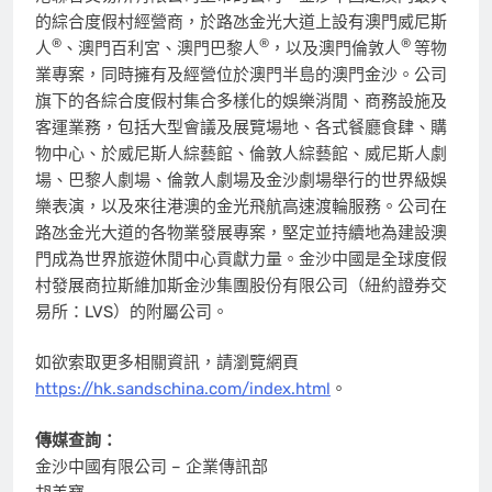
的綜合度假村經營商，於路氹金光大道上設有澳門威尼斯
®
®
®
人
、澳門百利宮、澳門巴黎人
，以及澳門倫敦人
等物
業專案，同時擁有及經營位於澳門半島的澳門金沙。公司
旗下的各綜合度假村集合多樣化的娛樂消閒、商務設施及
客運業務，包括大型會議及展覽場地、各式餐廳食肆、購
物中心、於威尼斯人綜藝館、倫敦人綜藝館、威尼斯人劇
場、巴黎人劇場、倫敦人劇場及金沙劇場舉行的世界級娛
樂表演，以及來往港澳的金光飛航高速渡輪服務。公司在
路氹金光大道的各物業發展專案，堅定並持續地為建設澳
門成為世界旅遊休閒中心貢獻力量。金沙中國是全球度假
村發展商拉斯維加斯金沙集團股份有限公司（紐約證券交
易所：LVS）的附屬公司。
如欲索取更多相關資訊，請瀏覽網頁
https://hk.sandschina.com/index.html
。
傳媒查詢：
金沙中國有限公司 – 企業傳訊部