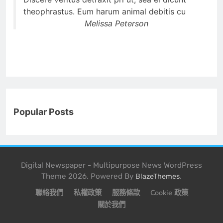
theophrastus. Eum harum animal debitis cu
Melissa Peterson
Popular Posts
Digital Newspaper - Multipurpose News WordPress
Theme 2026. Powered By
.
BlazeThemes
聯絡我們
私權政策
服務條款
Cookie 政策
關於我們