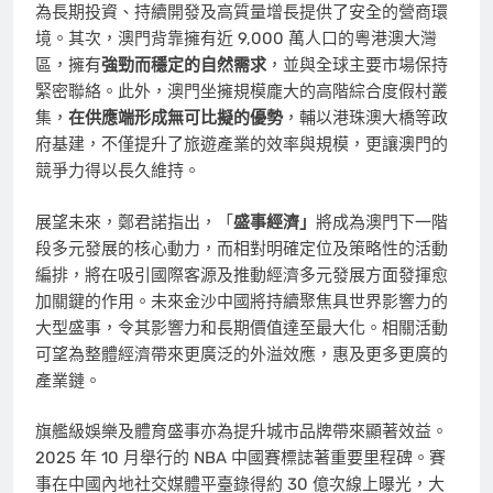
為長期投資、持續開發及高質量增長提供了安全的營商環
境。其次，澳門背靠擁有近 9,000 萬人口的粵港澳大灣
區，擁有
強勁而穩定的自然需求
，並與全球主要市場保持
緊密聯絡。此外，澳門坐擁規模龐大的高階綜合度假村叢
集，
在供應端形成無可比擬的優勢
，輔以港珠澳大橋等政
府基建，不僅提升了旅遊產業的效率與規模，更讓澳門的
競爭力得以長久維持。
展望未來，鄭君諾指出，「
盛事經濟」
將成為澳門下一階
段多元發展的核心動力，而相對明確定位及策略性的活動
編排，將在吸引國際客源及推動經濟多元發展方面發揮愈
加關鍵的作用。未來金沙中國將持續聚焦具世界影響力的
大型盛事，令其影響力和長期價值達至最大化。相關活動
可望為整體經濟帶來更廣泛的外溢效應，惠及更多更廣的
產業鏈。
旗艦級娛樂及體育盛事亦為提升城市品牌帶來顯著效益。
2025 年 10 月舉行的 NBA 中國賽標誌著重要里程碑。賽
事在中國內地社交媒體平臺錄得約 30 億次線上曝光，大