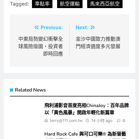
Tagged:
準點率
航空運輸
馬來西亞航空
文
Previous:
Next:
章
中東局勢變幻衝擊全
金沙中國致力推動澳
球風險版圖，投資者
門經濟適度多元發展
導
即時回應
覽
Related News
飛利浦影音首度亮相ChinaJoy：百年品牌
以「黃色風暴」開啟年輕化新篇章
terry@111.com.tw
14 小時 ago
0
Hard Rock Cafe 與可口可樂® 為新晉藝