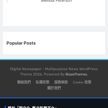
Melissa Peterson
Popular Posts
Digital Newspaper - Multipurpose News WordPress
Theme 2026. Powered By
.
BlazeThemes
聯絡我們
私權政策
服務條款
Cookie 政策
關於我們