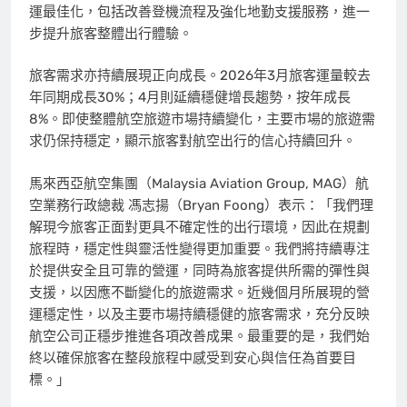
運最佳化，包括改善登機流程及強化地勤支援服務，進一
步提升旅客整體出行體驗。
旅客需求亦持續展現正向成長。2026年3月旅客運量較去
年同期成長30%；4月則延續穩健增長趨勢，按年成長
8%。即使整體航空旅遊市場持續變化，主要市場的旅遊需
求仍保持穩定，顯示旅客對航空出行的信心持續回升。
馬來西亞航空集團（Malaysia Aviation Group, MAG）航
空業務
行政總裁
馮志揚
（
Bryan Foong
）
表示：「
我們理
解現今旅客正面對更具不確定性的出行環境，因此在規劃
旅程時，穩定性與靈活性變得更加重要。我們將持續專注
於提供安全且可靠的營運，同時為旅客提供所需的彈性與
支援，以因應不斷變化的旅遊需求。近幾個月所展現的營
運穩定性，以及主要市場持續穩健的旅客需求，充分反映
航空公司正穩步推進各項改善成果。最重要的是，我們始
終以確保旅客在整段旅程中感受到安心與信任為首要目
標。」