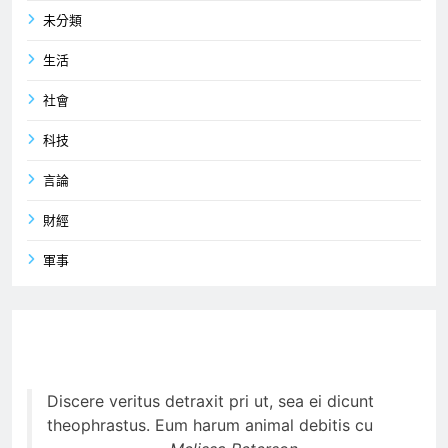
未分類
生活
社會
科技
言論
財經
軍事
Discere veritus detraxit pri ut, sea ei dicunt
theophrastus. Eum harum animal debitis cu