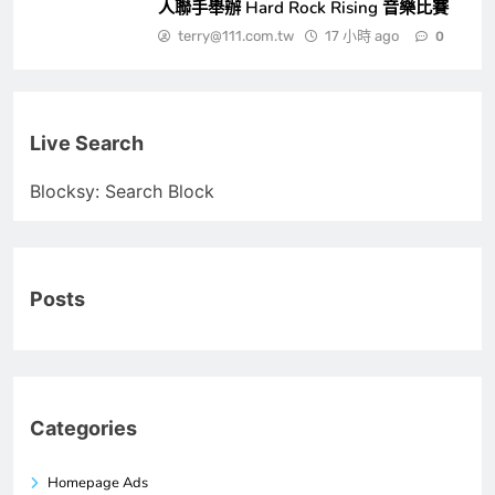
人聯手舉辦 Hard Rock Rising 音樂比賽
terry@111.com.tw
17 小時 ago
0
Live Search
Blocksy: Search Block
Posts
Categories
Homepage Ads