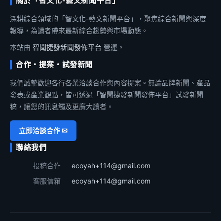
關於「智文化-藝文新聞平台」
深耕綜合領域的「智文化-藝文新聞平台」，聚焦綜合新聞與深度
報導，為讀者帶來最新綜合趨勢與市場動態。
本站由
智聞捷發新聞發佈平台
營運。
合作・提案・試發新聞
我們誠摯歡迎各行各業洽談合作與內容提案。無論品牌新聞、產品
發表或產業觀點，皆可透過「智聞捷發新聞發佈平台」試發新聞
稿，讓您的訊息觸及更廣大讀者。
立即洽談合作 ✉
聯絡我們
投稿合作
ecoyah+114@gmail.com
客服信箱
ecoyah+114@gmail.com