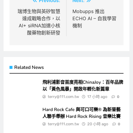
文
Previous:
Next:
章
瑞博生物與英矽智慧
Mobupps 推出
達成戰略合作，以
ECHO AI – 自我學習
導
AI+ siRNA加速小核
機制
覽
酸藥物創新研發
Related News
飛利浦影音首度亮相ChinaJoy：百年品牌
以「黃色風暴」開啟年輕化新篇章
terry@111.com.tw
17 小時 ago
0
Hard Rock Cafe 與可口可樂® 為新晉藝
人聯手舉辦 Hard Rock Rising 音樂比賽
terry@111.com.tw
20 小時 ago
0