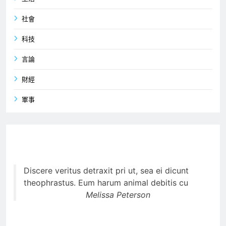
社會
科技
言論
財經
軍事
Discere veritus detraxit pri ut, sea ei dicunt
theophrastus. Eum harum animal debitis cu
Melissa Peterson