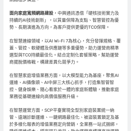
面向家庭寬頻網路建設
，中興通訊憑借「硬核技術實力及
持續的AI技術創新」，以質量保障為支點、智慧管控為優
勢、長期演進為方向，為客戶提供更優的TCO保障。
在智慧連線領域，以AI Wi-Fi 7為核心，充分發揮規格、覆
蓋、管控、軟硬體及供應鏈等多重優勢，助力運營商精準
選型與TCO持續最佳化。結合定制化套餐策略，幫助運營
商擺脫價格戰，構建差異化競爭力。
在智慧家庭增值業務方面，以大模型能力為基座，聚焦AI
運維、AI攝像頭、AI中屏三大核心抓手，打造集智管智
控、健身娛樂、隨心看家於一體的家庭新體驗，推動家庭
業務從基礎連線向高價值服務升級。
在智慧運營方面，SCP平臺實現全型別家庭裝置統一納
管、遠端診斷運維、一鍵網路最佳化、被盜裝置鎖定及基
於多樣化報表的增值業務定向營銷，全業務一站式捆綁，