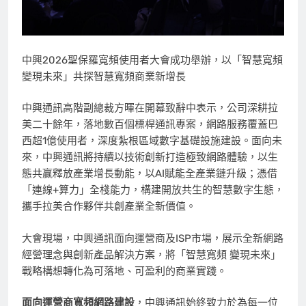
中興2026聖保羅寬頻使用者大會成功舉辦，以「智慧寬頻
變現未來」共探智慧寬頻商業新增長
中興通訊高階副總裁方暉在開幕致辭中表示，公司深耕拉
美二十餘年，落地數百個標桿通訊專案，網路服務覆蓋巴
西超1億使用者，深度紮根區域數字基礎設施建設。面向未
來，中興通訊將持續以技術創新打造極致網路體驗，以生
態共贏釋放產業增長動能，以AI賦能全產業鏈升級；憑借
「連線+算力」全棧能力，構建開放共生的智慧數字生態，
攜手拉美合作夥伴共創產業全新價值。
大會現場，中興通訊面向運營商及ISP市場，展示全新網路
經營理念與創新產品解決方案，將「智慧寬頻 變現未來」
戰略構想轉化為可落地、可盈利的商業實踐。
面向運營商寬頻網路建設
，中興通訊始終致力於為每一位