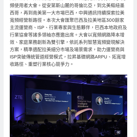
頻使用者大會。從安第斯山麓的哥倫比亞，到北美樞紐墨
西哥，再到南美第一大市場巴西，中興通訊持續探索拉美
寬頻經營新路徑。本次大會匯聚巴西及拉美地區300餘家
主流運營商、ISP、行業專家與生態夥伴，巴西本地政府及
行業協會等諸多領袖亦應邀出席。大會以寬頻網路降本增
效、家庭業務創新為雙引擎，依託系列智慧寬頻變現解決
方案，精準適配拉美細分市場及場景需求，助力運營商與
ISP突破傳統管道經營模式，拉昇基礎網路ARPU、拓寬增
收路徑、重塑行業核心競爭力。