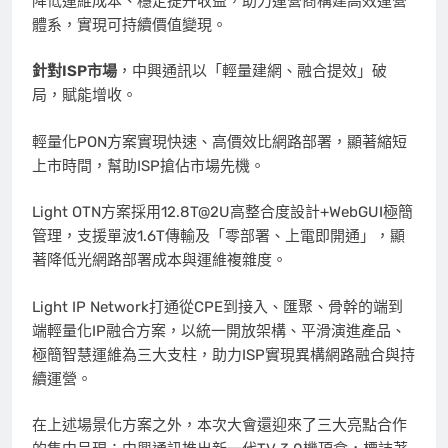
降低運維成本、穩定提升收益，助力運營商構建高效運營
體系，實現可持續價值變現。
針對
ISP市場
，中興通訊以「輕量建網、融合提效」破
局，賦能增收。
輕量化PON方案實現快速、高價效比網路部署，顯著縮短
上市時間，幫助ISP搶佔市場先機。
Light OTN方案採用12.8T@2U高整合度設計+WebGUI極簡
管理，支援單波1.6T傳輸及「零部署、上電即開通」，顯
著降低光網路部署成本與運維複雜度。
Light IP Network打通從CPE到接入、匯聚、骨幹的端到
端輕量化IP融合方案，以統一開放架構、平滑演進產品、
極簡智慧運維為三大支柱，助力ISP實現異構網路融合與持
續運營。
在上述場景化方案之外，本次大會還迎來了三大亮點合作