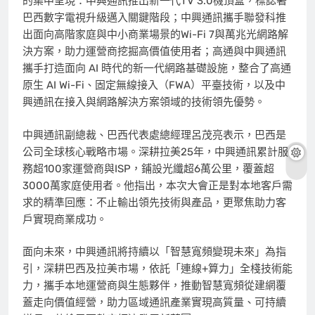
的集中呈現：中興通訊推出新一代TV 3.0機頂盒，標誌著
巴西數字電視升級邁入關鍵階段；中興通訊攜手聯發科推
出面向高階家庭與中小商業場景的Wi-Fi 7與萬兆光網路解
決方案，助力運營商挖掘高價值使用者；高通與中興通訊
攜手打造面向 AI 時代的新一代網路基礎設施，整合了高通
原生 AI Wi-Fi、固定無線接入（FWA）平臺技術，以及中
興通訊在接入與網路解決方案領域的技術領先優勢。
中興通訊副總裁、巴西代表處總經理呂茂亮表示，巴西是
公司全球核心戰略市場。深耕拉美25年，中興通訊累計服
務超100家運營商與ISP，鋪設光纖超6萬公里，覆蓋超
3000萬家庭使用者。他指出，本次大會正是對本地客戶需
求的精準回應：不止輸出領先技術與產品，更聚焦助力客
戶實現商業成功。
面向未來，中興通訊將持續以「智慧寬頻變現未來」為指
引，深耕巴西及拉美市場，依託「連線+算力」全棧技術能
力，攜手本地運營商與生態夥伴，推動智慧寬頻從建網覆
蓋走向價值經營，助力區域通訊產業實現高質量、可持續