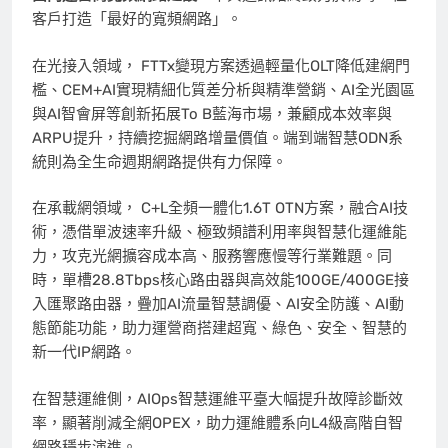
客戶打造「最好的寬頻網路」。
在光接入領域， FTTx變現方案透過輕量化OLT降低建網門
檻、CEM+AI實現精細化質差分析與精準營銷、AI全光園區
與AI智會屏等創新拓展To B藍海市場，兼顧成本效率與
ARPU提升，持續挖掘網路增量價值。端到端智慧ODN系
統則為全生命週期網路提供有力保障。
在承載網領域， C+L全頻一體化1.6T OTN方案，融合AI技
術，憑借單波速率升級、極致頻譜利用率與智慧化運維能
力，攻克光網擴容成本高、服務響應慢等行業難題。同
時，單槽28.8Tbps核心路由器與高效能100GE/400GE接
入匯聚路由器，疊加AI流量智慧調優、AI安全防護、AI動
態節能功能，助力運營商搭建超寬、綠色、安全、智慧的
新一代IP網路。
在智慧運維側，AIOps智慧運維平臺大幅提升故障診斷效
率，顯著削減全網OPEX，助力運維體系向L4級高階自智
網路穩步演進。