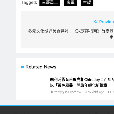
Tagged:
三菱重工
家電
空調
文
Previou
章
多元文化塑造美食特質：《米芝蓮指南》首度登
南
導
覽
Related News
飛利浦影音首度亮相ChinaJoy：百年
以「黃色風暴」開啟年輕化新篇章
terry@111.com.tw
12 小時 ago