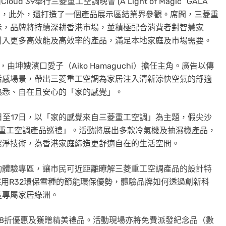
ud 39舉行三菱重工空調晚會 (A Light of Magic” GALA
面熱鬧，此外，還打造了一個產品展示區結業界參觀。席間，三菱重
示，品牌將持續深耕香港市場，並積極配合消費者對智慧家
引入更多高效能及高效率的產品，滿足本地家庭及市場需要。
坤嫂濱口愛子（Aiko Hamaguchi）擔任主角。廣告以傳
活感場景，帶出三菱重工空調為家居注入清新涼快空氣的舒適
熟悉、自在且安心的「家的感覺」。
3日至17日，以「家的感覺來自三菱重工空調」為主題，假尖沙
舉行「三菱重工空調產品巡禮」。活動將展出多款冷氣機及抽濕機產品，
潔淨技術，為香港家庭締造更舒適自在的生活空間。
動體驗專區，讓市民可近距離瞭解三菱重工空調產品的設計特
採用R32環保雪種的節能環保優勢，體驗品牌如何透過創新科
造專屬家居綠洲。
8折優惠及獲贈精美禮品。活動現場亦將免費派發紀念品（數