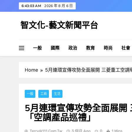
Skip
6:43:04 AM
2026 年 8 月 6 日
to
content
智文化-藝文新聞平台
一般
國際
政治
教育
時尚
社會
Home
5月連環宣傳攻勢全面展開 三菱重工空調
一般
工商
生活
5月連環宣傳攻勢全面展開
「空調產品巡禮」
Terry@111.com.tw
3 個月 Ago
0
1 Mins