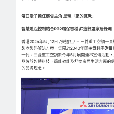
濱口愛子擔任廣告主角 呈現「家的感覺」
智慧遙距控制結合
R32
環保雪種 締造舒適家居綠洲
香港
2026年5月12日
/美通社/ —
三菱重工空調一直
製冷製熱解決方案，集團於2040年開始實踐零碳
一代。三菱重工空調於今年5月展開連串宣傳活動
品牌於智慧科技、節能效能及舒適家居生活方面的
的品牌理念。