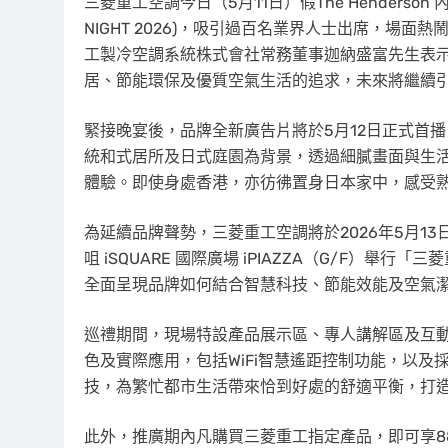
三菱重工空調今日（5月11日）假The Henderson 內Clo
NIGHT 2026)，吸引過百名業界人士出席，場
工製冷空調系統株式會社常務董事迦納盛富先生表
居、節能環保及優質空氣生活的追求，未來將繼續
緊接晚宴後，品牌全新廣告片將於5月12日正式首播，由
統和式居所及日式庭園為背景，透過細膩畫面與生
體驗。即使身處香港，亦彷彿置身日本家中，感受
為延續品牌聲勢，三菱重工空調將於2026年5月1
咀 iSQUARE 國際廣場 iPIAZZA（G/F）
全面呈現品牌如何結合智慧科技、節能效能及空氣
巡禮期間，現場特設產品展示區、專人講解區及互
色及實際應用，包括WiFi智慧遙距控制功能，以及
技，為繁忙都市生活帶來恰到好處的舒適平衡，打
此外，推廣期內凡購買三菱重工指定產品，即可享8