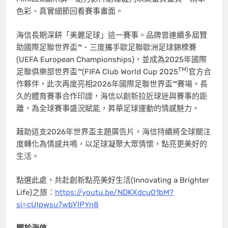
色彩、真實細節回看賽事畫面。
海信長期深耕「美麗足球」這一賽事。品牌曾連續多屆贊
助國際足聯世界盃™、三度攜手歐足聯歐洲足球錦標賽
(UEFA European Championships)，並成為2025年國際
TM)
足聯俱樂部世界盃™(FIFA Club World Cup 2025
官方合
作夥伴，此次再度亮相2026年國際足聯世界盃™賽場。長
久的體育賽事合作印證，海信以創新拉近球迷與賽事的距
離，為全球賽事盛況賦能，昇華足球運動的情感魅力。
藉助這支2026年世界盃主題廣告片，海信持續將全球關注
度轉化為情感共鳴，以足球凝聚大眾情懷，點亮更美好的
生活。
點選此處，共赴創新點亮美好生活(Innovating a Brighter
Life)之旅：
https://youtu.be/NDKXdcu01bM?
si=cUlpwsu7wbYlPYn8