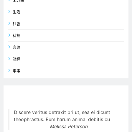
未分類
生活
社會
科技
言論
財經
軍事
Discere veritus detraxit pri ut, sea ei dicunt
theophrastus. Eum harum animal debitis cu
Melissa Peterson