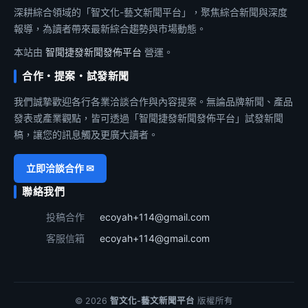
深耕綜合領域的「智文化-藝文新聞平台」，聚焦綜合新聞與深度
報導，為讀者帶來最新綜合趨勢與市場動態。
本站由
智聞捷發新聞發佈平台
營運。
合作・提案・試發新聞
我們誠摯歡迎各行各業洽談合作與內容提案。無論品牌新聞、產品
發表或產業觀點，皆可透過「智聞捷發新聞發佈平台」試發新聞
稿，讓您的訊息觸及更廣大讀者。
立即洽談合作 ✉
聯絡我們
投稿合作
ecoyah+114@gmail.com
客服信箱
ecoyah+114@gmail.com
© 2026
智文化-藝文新聞平台
版權所有