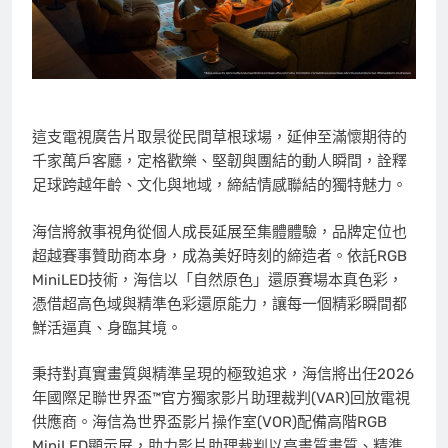
這支電視廣告片取景從民間草根球場，延伸至滿懷期待的
千家萬戶客廳，定格歡樂、堅韌與團結的動人瞬間，詮釋
足球跨越年齡、文化與地域，締結情感聯結的獨特魅力。
海信將敘事視角從個人成長延展至集體體驗，品牌定位也
超越賽事贊助商本身，成為美好時刻的締造者。依託RGB
MiniLED技術，海信以「自然原色」還原賽場本真色彩，
憑借超高色域與精準色彩還原能力，讓每一個精彩瞬間都
鮮活逼真、身臨其境。
秉持對真實畫質與精準呈現的極致追求，海信將出任2026
年國際足聯世界盃™官方獨家影片助理裁判(VAR)回放電視
供應商。海信為世界盃影片操作室(VOR)配備高階RGB
MiniLED顯示屏，助力影片助理裁判以高畫質畫質、精準