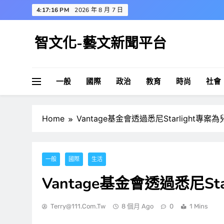
Skip
4:17:17 PM
2026 年 8 月 7 日
to
content
智文化-藝文新聞平台
一般
國際
政治
教育
時尚
社會
Home
Vantage基金會透過悉尼Starlight專
一般
國際
生活
Vantage基金會透過悉尼S
Terry@111.com.tw
8 個月 Ago
0
1 Mins