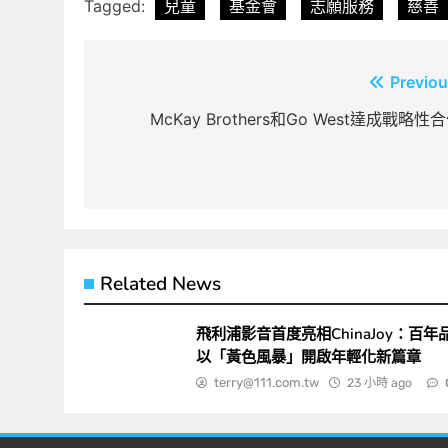
Tagged:
兒童
基金會
志願服務
慈善
文
Previou
章
McKay Brothers和Go West達成戰略性
導
覽
Related News
飛利浦影音首度亮相ChinaJoy：百年
以「黃色風暴」開啟年輕化新篇章
terry@111.com.tw
23 小時 ago