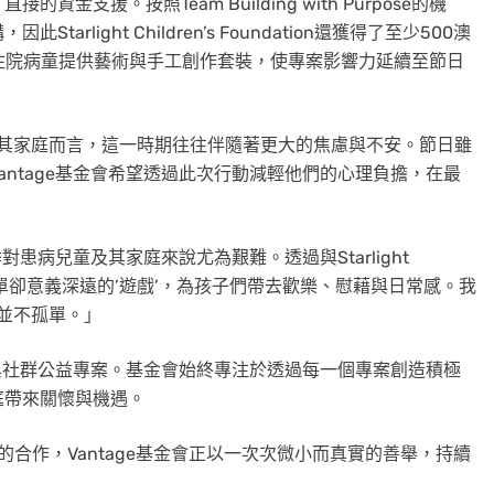
支援。按照Team Building with Purpose的機
light Children’s Foundation還獲得了至少500澳
名住院病童提供藝術與手工創作套裝，使專案影響力延續至節日
及其家庭而言，這一時期往往伴隨著更大的焦慮與不安。節日雖
ntage基金會希望透過此次行動減輕他們的心理負擔，在最
日季對患病兒童及其家庭來說尤為艱難。透過與Starlight
藉助看似簡單卻意義深遠的’遊戲’，為孩子們帶去歡樂、慰藉與日常感。我
他們並不孤單。」
構與社群公益專案。基金會始終專注於透過每一個專案創造積極
庭帶來關懷與機遇。
ation等機構的合作，Vantage基金會正以一次次微小而真實的善舉，持續