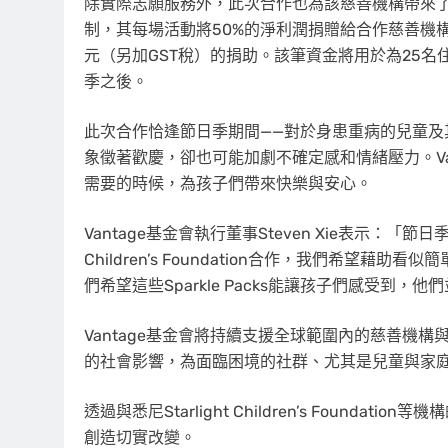
除實際志願服務外，此次合作也為該慈善機構帶來了直接的資金
制，其每場活動將50%的淨利潤捐贈給合作慈善機構，因此Star
元（另加GST稅）的捐助。該筆資金將用於為25
季之後。
此次合作恰逢節日季期間——對於身患重病的兒童
象徵著歡慶，卻也可能加劇不確定感和情緒壓力。Va
需要的時候，為孩子們帶來快樂與安心。
Vantage基金會執行董事Steven Xie表示：「節
Children’s Foundation合作，我們希望
們希望這些Sparkle Packs能讓孩子們感受到，
Vantage基金會將持續支援全球範圍內的慈善機
的社會影響，為面臨困境的社群、尤其是兒童與家
透過與悉尼Starlight Children’s Found
創造切實改變。