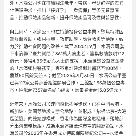
外，水滴公司也在持續關注老年、帶病、母嬰群體的差異
化保障需求，推出「接好孕」「看病保」等多元普惠產
品，推動保險產品創新，提升保險產品可及性與普惠性。
與此同時，水滴公司也在持續投身公益事業，聚焦特殊困
難群體救助，鄉村振興、教育助學、應急救災等議題，致
力於推動社會問題的改善。截至2025年9月，水滴公司旗
下水滴籌平臺共幫助了361萬大病患者，籌集救助款項712
億元，獲得4.85億愛心人士的支援；水滴匯聚公益基金會
的「水滴鄉村醫務室」專案累計建設鄉村醫務室188間，
覆蓋50萬餘受益人；截至2025年9月30日，水滴公益平臺
已與119家公募慈善組織開展合作，上線超1.55
萬
個公益專
案，匯聚超7357萬名愛心網友，籌集資金超13.83億元。
近年來，水滴公司加速國際化拓展步伐，已在中國香港、
新加坡、美國等地設立辦公地點，並形成「紮根北京+大灣
區望遠」的雙總部模式。香港作為國際金融樞紐，落地部
分出海業務模組，成為水滴連結全球市場的關鍵節點。水
滴公司於2023年在香港成立持牌保險經紀公司——水滴金