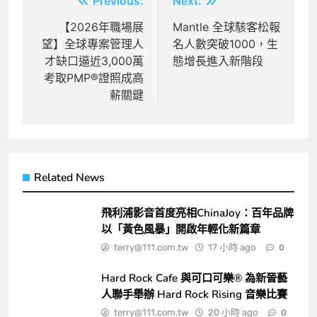
文
Previous:
Next:
章
【2026年職場展
Mantle 全球駭客松報
望】全球專案管理人
名人數突破1000，生
導
才缺口逼近3,000萬
態增長進入新階段
覽
考取PMP®證照成高
薪關鍵
Related News
飛利浦影音首度亮相ChinaJoy：百年品牌
以「黃色風暴」開啟年輕化新篇章
terry@111.com.tw
17 小時 ago
0
Hard Rock Cafe 與可口可樂® 為新晉藝
人聯手舉辦 Hard Rock Rising 音樂比賽
terry@111.com.tw
20 小時 ago
0