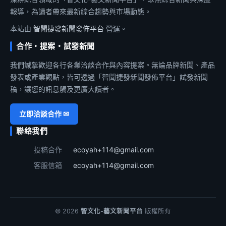
報導，為讀者帶來最新綜合趨勢與市場動態。
本站由
智聞捷發新聞發佈平台
營運。
合作・提案・試發新聞
我們誠摯歡迎各行各業洽談合作與內容提案。無論品牌新聞、產品
發表或產業觀點，皆可透過「智聞捷發新聞發佈平台」試發新聞
稿，讓您的訊息觸及更廣大讀者。
立即洽談合作 ✉
聯絡我們
投稿合作
ecoyah+114@gmail.com
客服信箱
ecoyah+114@gmail.com
© 2026
智文化-藝文新聞平台
版權所有