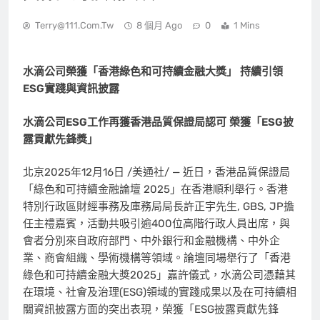
Terry@111.com.tw
8 個月 Ago
0
1 Mins
水滴公司
榮獲
「
香港綠色和可持續金融大獎」
持續引領
ESG
實踐與資訊披露
水滴公司
ESG
工作再獲香港品質保證局認可
榮獲「
ESG
披
露貢獻先鋒獎
」
北京
2025年12月16日
/美通社/ — 近日，香港品質保證局
「綠色和可持續金融論壇 2025」在香港順利舉行。香港
特別行政區財經事務及庫務局局長許正宇先生, GBS, JP擔
任主禮嘉賓，活動共吸引逾400位高階行政人員出席，與
會者分別來自政府部門、中外銀行和金融機構、中外企
業、商會組織、學術機構等領域。論壇同場舉行了「香港
綠色和可持續金融大獎2025」嘉許儀式，水滴公司憑藉其
在環境、社會及治理(ESG)領域的實踐成果以及在可持續相
關資訊披露方面的突出表現，榮獲「ESG披露貢獻先鋒