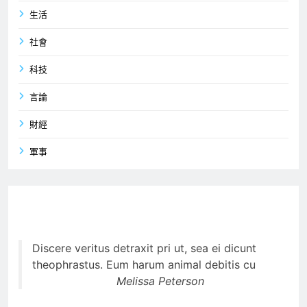
生活
社會
科技
言論
財經
軍事
Discere veritus detraxit pri ut, sea ei dicunt
theophrastus. Eum harum animal debitis cu
Melissa Peterson